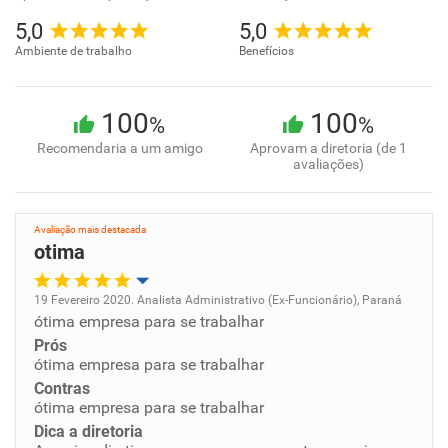
5,0
5,0
Ambiente de trabalho
Benefícios
100
100
%
%
Recomendaria a um amigo
Aprovam a diretoria (de 1
avaliações)
Avaliação mais destacada
otima
19 Fevereiro 2020. Analista Administrativo (Ex-Funcionário), Paraná
ótima empresa para se trabalhar
Oportunidade de promoção
Prós
ótima empresa para se trabalhar
Ambiente de trabalho
Contras
ótima empresa para se trabalhar
Conciliação com a vida familiar
Dica a diretoria