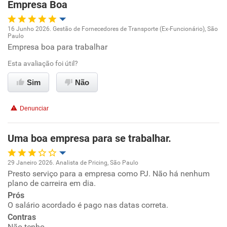
Empresa Boa
Recomenda esta empresa
16 Junho 2026. Gestão de Fornecedores de Transporte (Ex-Funcionário), São
Paulo
Oportunidade de promoção
Empresa boa para trabalhar
Esta avaliação foi útil?
Ambiente de trabalho
Sim
Não
Conciliação com a vida familiar
Denunciar
Benefícios
Uma boa empresa para se trabalhar.
Recomenda esta empresa
Recomenda a diretoria
29 Janeiro 2026. Analista de Pricing, São Paulo
Presto serviço para a empresa como PJ. Não há nenhum
Oportunidade de promoção
plano de carreira em dia.
Prós
Ambiente de trabalho
O salário acordado é pago nas datas correta.
Contras
Conciliação com a vida familiar
Não tenho.