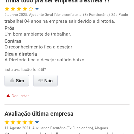
Tinha tudo pra ser empresa 5 estrela ??
Recomenda esta empresa
Recomenda a diretoria
5 Junho 2025. Ajudante Geral líder e conferente (Ex-Funcionário), São Paulo
trabalhei 04 anos na empresa sair devido a diretoria.
Oportunidade de promoção
Prós
Um bom ambiente de trabalhar.
Ambiente de trabalho
Contras
O reconhecimento fica a desejar
Conciliação com a vida familiar
Dica a diretoria
A Diretoria fica a desejar salário baixo
Benefícios
Esta avaliação foi útil?
Sim
Não
Recomenda esta empresa
Não recomenda a diretoria
Denunciar
Avaliação última empresa
11 Agosto 2021. Auxiliar de Escritório (Ex-Funcionário), Alagoas