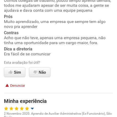
Ótimos colegas de trabalho, pouco tempo aprendi demais,
Oportunidade de promoção
todos me ajudaram apesar de ser muita coisa, a gente se
ajudava e dava conta com uma equipe pequena
Ambiente de trabalho
Prós
Muito aprendizado, uma empresa que sempre tem algo
novo pra aprender
Conciliação com a vida familiar
Contras
Acho que não teve, apenas uma empresa pequena, não
Benefícios
tinha uma oportunidade para um cargo maior, fora.
Dica a diretoria
Recomenda esta empresa
Era fácil de se comunicar
Recomenda a diretoria
Esta avaliação foi útil?
Sim
Não
Denunciar
Minha experiência
2 Novembro 2020. Aprendiz de Auxiliar Administrativa (Ex-Funcionário), São