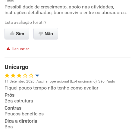
Paulo
Oportunidade de promoção
Possibilidade de crescimento, apoio nas atividades,
instruções detalhadas, bom convivio entre colaboradores.
Ambiente de trabalho
Esta avaliação foi útil?
Conciliação com a vida familiar
Sim
Não
Benefícios
Denunciar
Recomenda esta empresa
Unicargo
Recomenda a diretoria
11 Setembro 2020. Auxiliar operacional (Ex-Funcionário), São Paulo
Fiquei pouco tempo não tenho como avaliar
Oportunidade de promoção
Prós
Boa estrutura
Ambiente de trabalho
Contras
Poucos benefícios
Conciliação com a vida familiar
Dica a diretoria
Boa
Benefícios