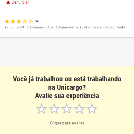
Denunciar
19 Julho 2017. Estagiário Aux. Administrativo (Ex-Funcionário), São Paulo
Oportunidade de promoção
Ambiente de trabalho
Conciliação com a vida familiar
Você já trabalhou ou está trabalhando
Benefícios
na Unicargo?
Avalie sua experiência
Não recomenda esta empresa
Clique para avaliar