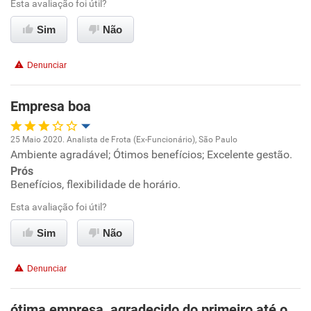
Esta avaliação foi útil?
Sim
Não
Recomenda esta empresa
Recomenda a diretoria
Denunciar
Empresa boa
25 Maio 2020. Analista de Frota (Ex-Funcionário), São Paulo
Ambiente agradável; Ótimos benefícios; Excelente gestão.
Oportunidade de promoção
Prós
Benefícios, flexibilidade de horário.
Ambiente de trabalho
Esta avaliação foi útil?
Conciliação com a vida familiar
Sim
Não
Benefícios
Denunciar
Recomenda esta empresa
ótima empresa, agradecido do primeiro até o