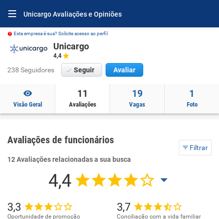
Unicargo Avaliações e Opiniões
Esta empresa é sua? Solicite acesso ao perfil.
Unicargo
4,4
238 Seguidores
Seguir
Avaliar
11
19
1
Visão Geral
Avaliações
Vagas
Foto
Avaliações de funcionários
Filtrar
12 Avaliações relacionadas a sua busca
4,4
3,3
3,7
Oportunidade de promoção
Conciliação com a vida familiar