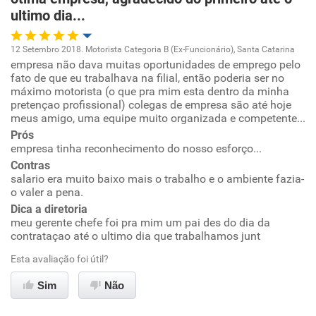
Recomenda a diretoria
ultimo dia...
12 Setembro 2018. Motorista Categoria B (Ex-Funcionário), Santa Catarina
empresa não dava muitas oportunidades de emprego pelo
Oportunidade de promoção
fato de que eu trabalhava na filial, então poderia ser no
máximo motorista (o que pra mim esta dentro da minha
Ambiente de trabalho
pretençao profissional) colegas de empresa são até hoje
meus amigo, uma equipe muito organizada e competente...
Prós
Conciliação com a vida familiar
empresa tinha reconhecimento do nosso esforço...
Contras
Benefícios
salario era muito baixo mais o trabalho e o ambiente fazia-
o valer a pena.
Recomenda esta empresa
Dica a diretoria
meu gerente chefe foi pra mim um pai des do dia da
Recomenda a diretoria
contrataçao até o ultimo dia que trabalhamos junt
Esta avaliação foi útil?
Sim
Não