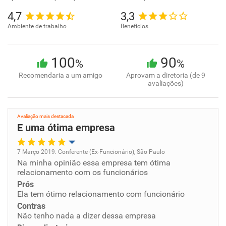
4,7
3,3
Ambiente de trabalho
Benefícios
100
90
%
%
Recomendaria a um amigo
Aprovam a diretoria (de 9
avaliações)
Avaliação mais destacada
E uma ótima empresa
7 Março 2019. Conferente (Ex-Funcionário), São Paulo
Na minha opinião essa empresa tem ótima
Oportunidade de promoção
relacionamento com os funcionários
Prós
Ambiente de trabalho
Ela tem ótimo relacionamento com funcionário
Contras
Conciliação com a vida familiar
Não tenho nada a dizer dessa empresa