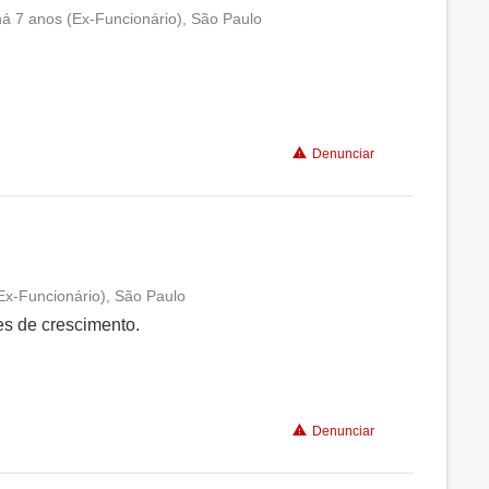
á 7 anos (Ex-Funcionário), São Paulo
Conciliação com a vida familiar
Benefícios
Denunciar
Não recomenda a diretoria
Ex-Funcionário), São Paulo
Conciliação com a vida familiar
es de crescimento.
Benefícios
Denunciar
Recomenda a diretoria