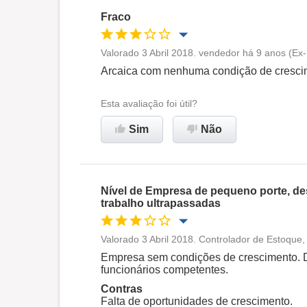
Fraco
Valorado 3 Abril 2018. vendedor há 9 anos (Ex
Oportunidade de promoção
Arcaica com nenhuma condição de cresci
Ambiente de trabalho
Esta avaliação foi útil?
Sim
Não
Não recomenda esta
empresa
Nível de Empresa de pequeno porte, de
trabalho ultrapassadas
Valorado 3 Abril 2018. Controlador de Estoque
Oportunidade de promoção
Empresa sem condições de crescimento. D
funcionários competentes.
Ambiente de trabalho
Contras
Falta de oportunidades de crescimento.