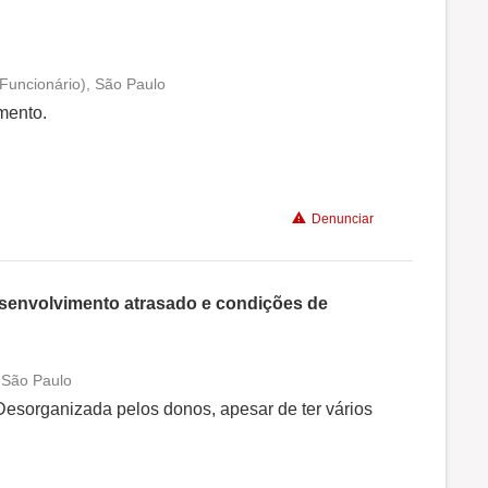
-Funcionário), São Paulo
Conciliação com a vida familiar
mento.
Benefícios
Denunciar
Não recomenda a diretoria
senvolvimento atrasado e condições de
, São Paulo
Conciliação com a vida familiar
esorganizada pelos donos, apesar de ter vários
Benefícios