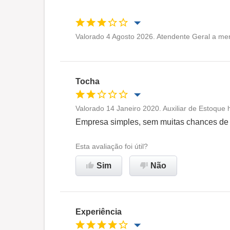
Valorado 4 Agosto 2026. Atendente Geral a me
Oportunidade de promoção
Ambiente de trabalho
Tocha
Recomenda esta empresa
Valorado 14 Janeiro 2020. Auxiliar de Estoque 
Oportunidade de promoção
Empresa simples, sem muitas chances d
Ambiente de trabalho
Esta avaliação foi útil?
Sim
Não
Não recomenda esta
empresa
Experiência