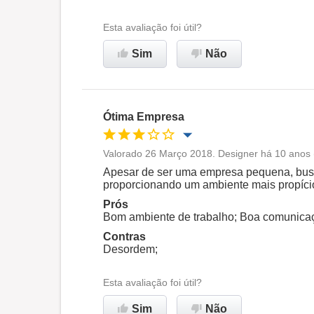
Não recomenda esta
Esta avaliação foi útil?
empresa
Sim
Não
Ótima Empresa
Valorado 26 Março 2018. Designer há 10 anos 
Oportunidade de promoção
Apesar de ser uma empresa pequena, busc
proporcionando um ambiente mais propíci
Ambiente de trabalho
Prós
Bom ambiente de trabalho; Boa comunicaçã
Contras
Recomenda esta empresa
Desordem;
Esta avaliação foi útil?
Sim
Não