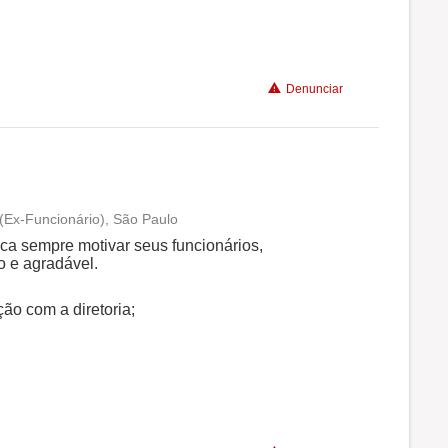
Não recomenda a diretoria
Denunciar
(Ex-Funcionário), São Paulo
Conciliação com a vida familiar
a sempre motivar seus funcionários,
o e agradável.
Benefícios
o com a diretoria;
Recomenda a diretoria