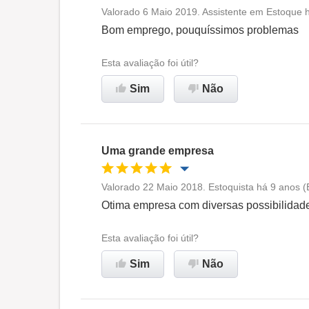
Valorado 6 Maio 2019. Assistente em Estoque h
Oportunidade de promoção
Bom emprego, pouquíssimos problemas
Ambiente de trabalho
Esta avaliação foi útil?
Sim
Não
Recomenda esta empresa
Uma grande empresa
Valorado 22 Maio 2018. Estoquista há 9 anos (
Oportunidade de promoção
Otima empresa com diversas possibilidad
Ambiente de trabalho
Esta avaliação foi útil?
Sim
Não
Recomenda esta empresa