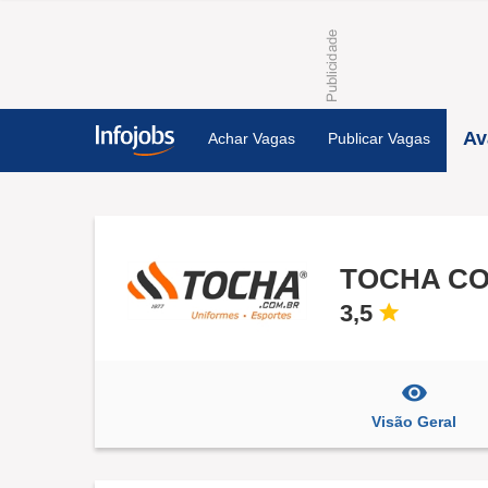
Av
Achar Vagas
Publicar Vagas
TOCHA C
3,5
Visão Geral