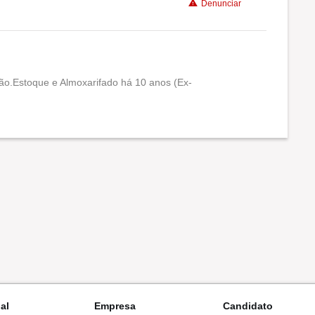
Denunciar
ão.Estoque e Almoxarifado há 10 anos (Ex-
Conciliação com a vida familiar
Benefícios
nal
Empresa
Candidato