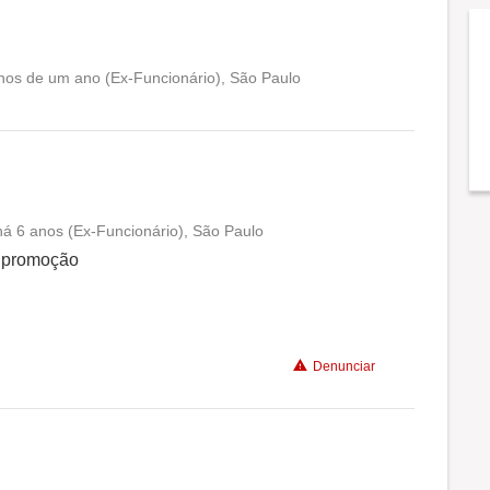
nos de um ano (Ex-Funcionário), São Paulo
Conciliação com a vida familiar
Benefícios
Não recomenda a diretoria
há 6 anos (Ex-Funcionário), São Paulo
Conciliação com a vida familiar
e promoção
Benefícios
Denunciar
Não recomenda a diretoria