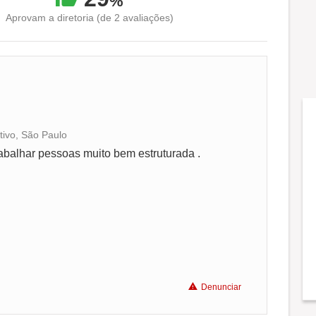
%
Aprovam a diretoria (de 2 avaliações)
tivo, São Paulo
Conciliação com a vida familiar
abalhar pessoas muito bem estruturada .
Benefícios
Denunciar