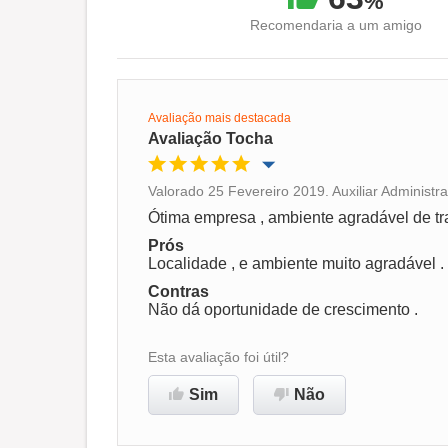
%
Recomendaria a um amigo
Avaliação mais destacada
Avaliação Tocha
Valorado 25 Fevereiro 2019. Auxiliar Administra
Oportunidade de promoção
Ótima empresa , ambiente agradável de tr
Prós
Ambiente de trabalho
Localidade , e ambiente muito agradável .
Contras
Não dá oportunidade de crescimento .
Recomenda esta empresa
Esta avaliação foi útil?
Sim
Não