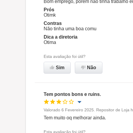
Bom emprego, porém não tinha trabalho 
Prós
Ambiente de trabalho
Otimk
Contras
Não tinha uma boa comu
Não recomenda esta
Dica a diretoria
empresa
Otima
Esta avaliação foi útil?
Sim
Não
Tem pontos bons e ruins.
Valorado 6 Fevereiro 2025. Repositor de Loja 
Oportunidade de promoção
Tem muito oq melhorar ainda.
Ambiente de trabalho
Esta avaliação foi útil?