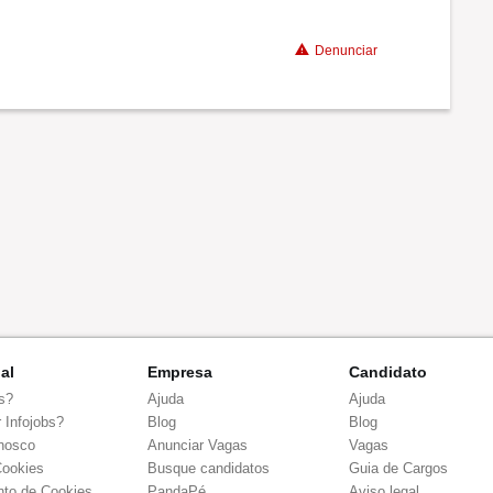
Denunciar
nal
Empresa
Candidato
s?
Ajuda
Ajuda
 Infojobs?
Blog
Blog
nosco
Anunciar Vagas
Vagas
Cookies
Busque candidatos
Guia de Cargos
to de Cookies
PandaPé
Aviso legal