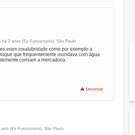
há 2 anos (Ex-Funcionário), São Paulo
Conciliação com a vida familiar
ções eram insalubridade como por exemplo a
estoque que frequentemente inundava com água
entemente comiam a mercadoria
Benefícios
Não recomenda a diretoria
Denunciar
 ano (Ex-Funcionário), São Paulo
Conciliação com a vida familiar