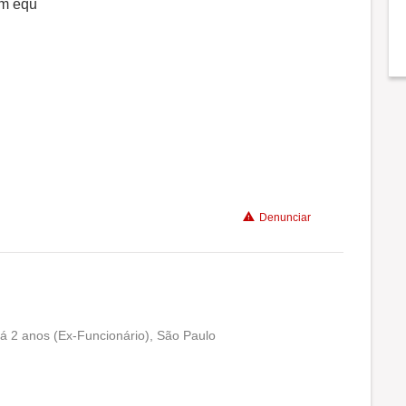
em equ
Benefícios
Não recomenda a diretoria
Denunciar
há 2 anos (Ex-Funcionário), São Paulo
Conciliação com a vida familiar
Benefícios