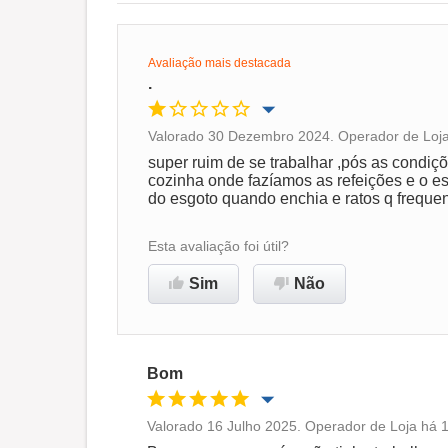
Avaliação mais destacada
.
Valorado 30 Dezembro 2024. Operador de Loja 
Oportunidade de promoção
super ruim de se trabalhar ,pós as condi
cozinha onde fazíamos as refeições e o 
do esgoto quando enchia e ratos q frequ
Ambiente de trabalho
Esta avaliação foi útil?
Não recomenda esta
Sim
Não
empresa
Bom
Valorado 16 Julho 2025. Operador de Loja há 1
Oportunidade de promoção