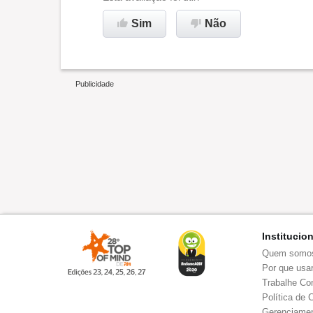
Sim
Não
Não recomenda esta
empresa
Institucio
Quem somo
Por que usar
Trabalhe Co
Política de 
Gerenciamen