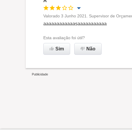
A
Valorado 3 Junho 2021. Supervisor de Orçamen
Oportunidade de promoção
aaaaaaaaaaaasaaaaaaaaaaa
Ambiente de trabalho
Esta avaliação foi útil?
Sim
Não
Recomenda esta empresa