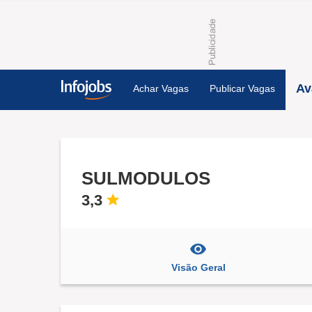
Av
Achar Vagas
Publicar Vagas
SULMODULOS
3,3
Visão Geral