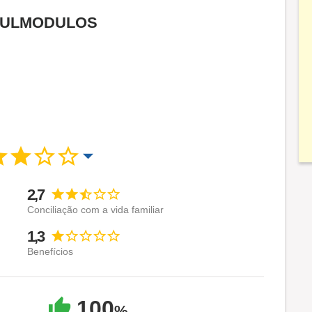
a SULMODULOS
2,7
Conciliação com a vida familiar
1,3
Benefícios
100
%