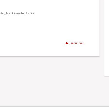
to, Rio Grande do Sul
Conciliação com a vida familiar
Benefícios
Denunciar
Recomenda a diretoria