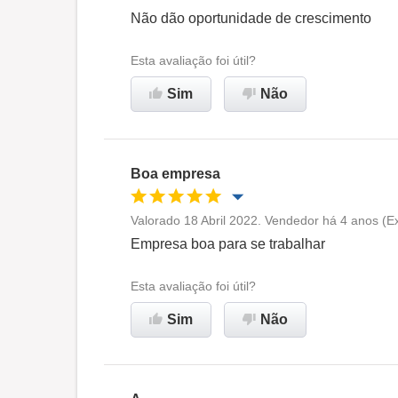
Oportunidade de promoção
Não dão oportunidade de crescimento
Ambiente de trabalho
Esta avaliação foi útil?
Sim
Não
Não recomenda esta
empresa
Boa empresa
Valorado 18 Abril 2022. Vendedor há 4 anos (E
Oportunidade de promoção
Empresa boa para se trabalhar
Ambiente de trabalho
Esta avaliação foi útil?
Sim
Não
Recomenda esta empresa