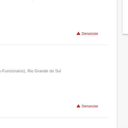
Conciliação com a vida familiar
Benefícios
Denunciar
Recomenda a diretoria
x-Funcionário), Rio Grande do Sul
Conciliação com a vida familiar
Benefícios
Denunciar