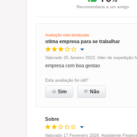
Recomendaria a um amigo
Avaliação mais destacada
otima empresa para se trabalhar
Valorado 25 Janeiro 2022. líder de expedição 
Oportunidade de promoção
empresa com boa gestao
Ambiente de trabalho
Esta avaliação foi útil?
Sim
Não
Recomenda esta empresa
Sobre
Valorado 17 Fevereiro 2026. Assistente Finance