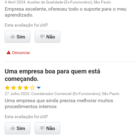
4 Abril 2024. Auxiliar de Qualidade (Ex-Funcionário), São Paulo
Empresa excelente, ofereceu todo o suporte para o meu
Oportunidade de promoção
aprendizado.
Ambiente de trabalho
Esta avaliação foi útil?
Sim
Não
Conciliação com a vida familiar
Denunciar
Benefícios
Uma empresa boa para quem está
Recomenda esta empresa
começando.
27 Julho 2023. Coordenador Comercial (Ex-Funcionário), São Paulo
Uma empresa que ainda precisa melhorar muitos
Oportunidade de promoção
procedimentos internos
Ambiente de trabalho
Esta avaliação foi útil?
Sim
Não
Conciliação com a vida familiar