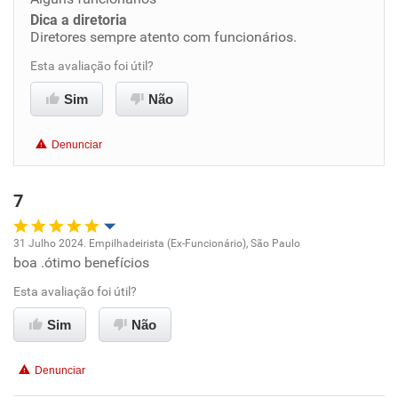
Dica a diretoria
Benefícios
Diretores sempre atento com funcionários.
Esta avaliação foi útil?
Recomenda esta empresa
Recomenda a diretoria
Sim
Não
Denunciar
7
31 Julho 2024. Empilhadeirista (Ex-Funcionário), São Paulo
boa .ótimo benefícios
Oportunidade de promoção
Esta avaliação foi útil?
Ambiente de trabalho
Sim
Não
Conciliação com a vida familiar
Denunciar
Benefícios