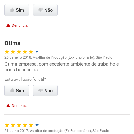
Ambiente de trabalho
Sim
Não
Conciliação com a vida familiar
Denunciar
Benefícios
Otima
Recomenda esta empresa
26 Janeiro 2018. Auxiliar de Produção (Ex-Funcionário), São Paulo
Recomenda a diretoria
Otima empresa, com excelente ambiente de trabalho e
Oportunidade de promoção
bons beneficios.
Ambiente de trabalho
Esta avaliação foi útil?
Sim
Não
Conciliação com a vida familiar
Denunciar
Benefícios
Recomenda esta empresa
21 Julho 2017. Auxiliar de produção (Ex-Funcionário), São Paulo
Recomenda a diretoria