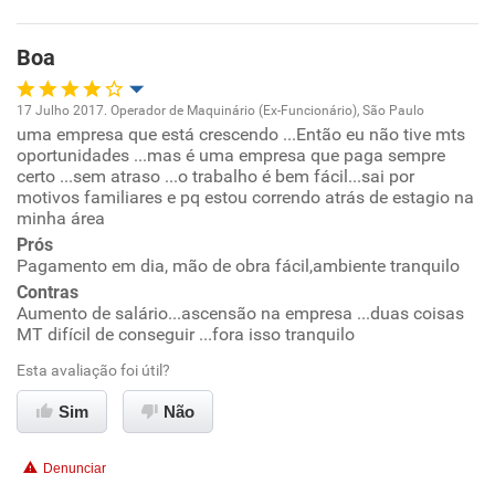
Oportunidade de promoção
Boa
Ambiente de trabalho
17 Julho 2017. Operador de Maquinário (Ex-Funcionário), São Paulo
Conciliação com a vida familiar
uma empresa que está crescendo ...Então eu não tive mts
Oportunidade de promoção
oportunidades ...mas é uma empresa que paga sempre
certo ...sem atraso ...o trabalho é bem fácil...sai por
Benefícios
Ambiente de trabalho
motivos familiares e pq estou correndo atrás de estagio na
minha área
Recomenda esta empresa
Prós
Conciliação com a vida familiar
Pagamento em dia, mão de obra fácil,ambiente tranquilo
Contras
Benefícios
Aumento de salário...ascensão na empresa ...duas coisas
MT difícil de conseguir ...fora isso tranquilo
Recomenda esta empresa
Esta avaliação foi útil?
Sim
Não
Denunciar