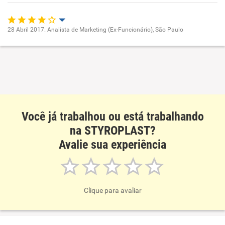
28 Abril 2017. Analista de Marketing (Ex-Funcionário), São Paulo
Oportunidade de promoção
Ambiente de trabalho
Conciliação com a vida familiar
Você já trabalhou ou está trabalhando
Benefícios
na STYROPLAST?
Avalie sua experiência
Recomenda esta empresa
Clique para avaliar