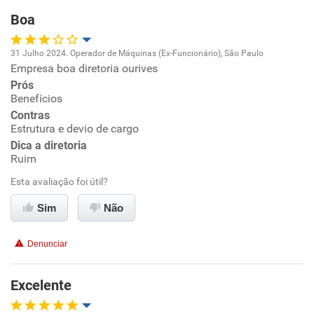
Boa
Recomenda esta empresa
31 Julho 2024. Operador de Máquinas (Ex-Funcionário), São Paulo
Recomenda a diretoria
Empresa boa diretoria ourives
Oportunidade de promoção
Prós
Benefícios
Ambiente de trabalho
Contras
Estrutura e devio de cargo
Conciliação com a vida familiar
Dica a diretoria
Ruim
Benefícios
Esta avaliação foi útil?
Sim
Não
Não recomenda esta empresa
Não recomenda a diretoria
Denunciar
Excelente