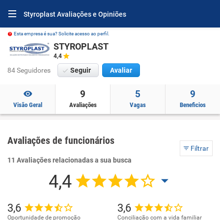
Styroplast Avaliações e Opiniões
Esta empresa é sua? Solicite acesso ao perfil.
STYROPLAST
4,4
84 Seguidores
Seguir
Avaliar
9
5
9
Visão Geral
Avaliações
Vagas
Beneficios
Avaliações de funcionários
Filtrar
11 Avaliações relacionadas a sua busca
4,4
3,6
3,6
Oportunidade de promoção
Conciliação com a vida familiar