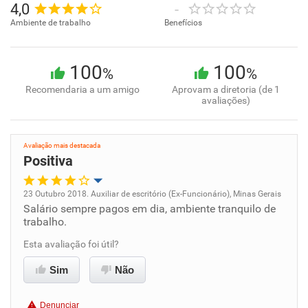
4,0
-
Ambiente de trabalho
Benefícios
100
100
%
%
Recomendaria a um amigo
Aprovam a diretoria (de 1
avaliações)
Avaliação mais destacada
Positiva
23 Outubro 2018. Auxiliar de escritório (Ex-Funcionário), Minas Gerais
Salário sempre pagos em dia, ambiente tranquilo de
Oportunidade de promoção
trabalho.
Ambiente de trabalho
Esta avaliação foi útil?
Sim
Não
Conciliação com a vida familiar
Denunciar