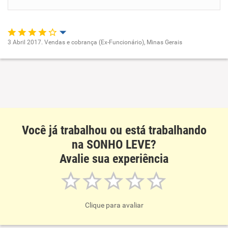
Benefícios
Recomenda esta empresa
3 Abril 2017. Vendas e cobrança (Ex-Funcionário), Minas Gerais
Recomenda a diretoria
Oportunidade de promoção
Ambiente de trabalho
Conciliação com a vida familiar
Você já trabalhou ou está trabalhando
Benefícios
na SONHO LEVE?
Avalie sua experiência
Recomenda esta empresa
Clique para avaliar