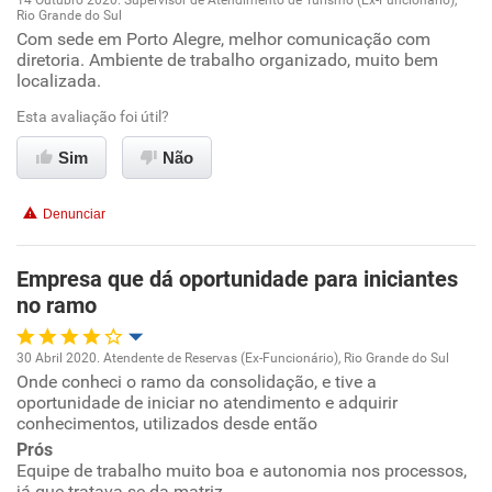
14 Outubro 2020. Supervisor de Atendimento de Turismo (Ex-Funcionário),
Rio Grande do Sul
Oportunidade de promoção
Com sede em Porto Alegre, melhor comunicação com
diretoria. Ambiente de trabalho organizado, muito bem
localizada.
Ambiente de trabalho
Esta avaliação foi útil?
Conciliação com a vida familiar
Sim
Não
Benefícios
Denunciar
Recomenda esta empresa
Empresa que dá oportunidade para iniciantes
Recomenda a diretoria
no ramo
30 Abril 2020. Atendente de Reservas (Ex-Funcionário), Rio Grande do Sul
Onde conheci o ramo da consolidação, e tive a
Oportunidade de promoção
oportunidade de iniciar no atendimento e adquirir
conhecimentos, utilizados desde então
Ambiente de trabalho
Prós
Equipe de trabalho muito boa e autonomia nos processos,
já que tratava-se da matriz