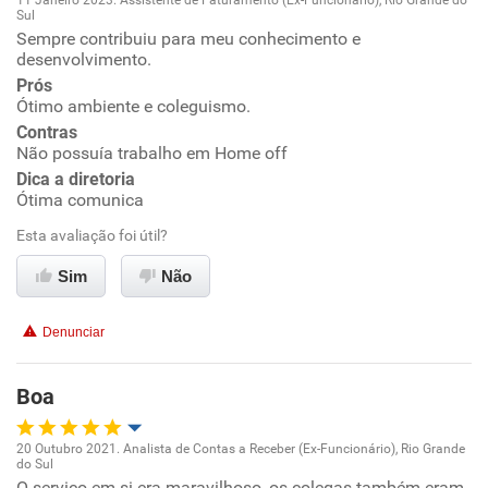
11 Janeiro 2023. Assistente de Faturamento (Ex-Funcionário), Rio Grande do
Recomenda a diretoria
Sul
Oportunidade de promoção
Sempre contribuiu para meu conhecimento e
desenvolvimento.
Ambiente de trabalho
Prós
Ótimo ambiente e coleguismo.
Contras
Conciliação com a vida familiar
Não possuía trabalho em Home off
Dica a diretoria
Benefícios
Ótima comunica
Esta avaliação foi útil?
Recomenda esta empresa
Sim
Não
Recomenda a diretoria
Denunciar
Boa
20 Outubro 2021. Analista de Contas a Receber (Ex-Funcionário), Rio Grande
do Sul
Oportunidade de promoção
O serviço em si era maravilhoso, os colegas também eram