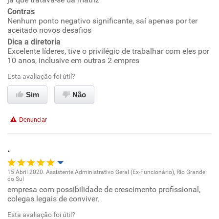
Conciliação com a vida familiar
Contras
Nenhum ponto negativo significante, saí apenas por ter
Benefícios
aceitado novos desafios
Dica a diretoria
Recomenda esta empresa
Excelente líderes, tive o privilégio de trabalhar com eles por
10 anos, inclusive em outras 2 empres
Recomenda a diretoria
Esta avaliação foi útil?
Sim
Não
Denunciar
.
15 Abril 2020. Assistente Administrativo Geral (Ex-Funcionário), Rio Grande
do Sul
Oportunidade de promoção
empresa com possibilidade de crescimento profissional,
colegas legais de conviver.
Ambiente de trabalho
Esta avaliação foi útil?