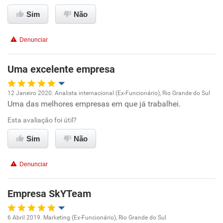
Conciliação com a vida familiar
Sim
Não
Benefícios
Denunciar
Recomenda esta empresa
Uma excelente empresa
12 Janeiro 2020. Analista internacional (Ex-Funcionário), Rio Grande do Sul
Uma das melhores empresas em que já trabalhei.
Oportunidade de promoção
Esta avaliação foi útil?
Ambiente de trabalho
Sim
Não
Conciliação com a vida familiar
Denunciar
Benefícios
Empresa SkYTeam
Recomenda esta empresa
6 Abril 2019. Marketing (Ex-Funcionário), Rio Grande do Sul