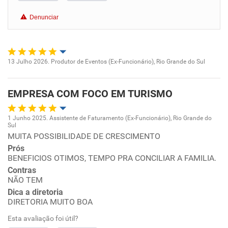
Benefícios
Denunciar
Recomenda esta empresa
Recomenda a diretoria
13 Julho 2026. Produtor de Eventos (Ex-Funcionário), Rio Grande do Sul
Oportunidade de promoção
EMPRESA COM FOCO EM TURISMO
Ambiente de trabalho
1 Junho 2025. Assistente de Faturamento (Ex-Funcionário), Rio Grande do
Conciliação com a vida familiar
Sul
Oportunidade de promoção
MUITA POSSIBILIDADE DE CRESCIMENTO
Prós
Benefícios
Ambiente de trabalho
BENEFICIOS OTIMOS, TEMPO PRA CONCILIAR A FAMILIA.
Contras
Recomenda esta empresa
NÃO TEM
Conciliação com a vida familiar
Recomenda a diretoria
Dica a diretoria
DIRETORIA MUITO BOA
Benefícios
Esta avaliação foi útil?