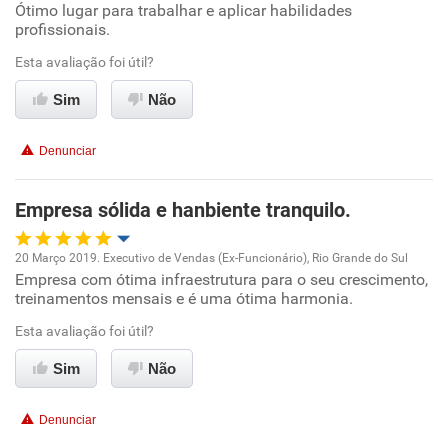
Ótimo lugar para trabalhar e aplicar habilidades
Oportunidade de promoção
profissionais.
Ambiente de trabalho
Esta avaliação foi útil?
Sim
Não
Conciliação com a vida familiar
Denunciar
Benefícios
Empresa sólida e hanbiente tranquilo.
Recomenda esta empresa
Recomenda a diretoria
20 Março 2019. Executivo de Vendas (Ex-Funcionário), Rio Grande do Sul
Empresa com ótima infraestrutura para o seu crescimento,
Oportunidade de promoção
treinamentos mensais e é uma ótima harmonia.
Ambiente de trabalho
Esta avaliação foi útil?
Sim
Não
Conciliação com a vida familiar
Denunciar
Benefícios