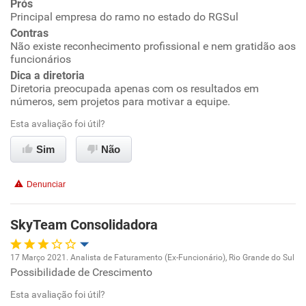
Prós
Principal empresa do ramo no estado do RGSul
Conciliação com a vida familiar
Contras
Não existe reconhecimento profissional e nem gratidão aos
Benefícios
funcionários
Dica a diretoria
Recomenda esta empresa
Diretoria preocupada apenas com os resultados em
números, sem projetos para motivar a equipe.
Não recomenda a diretoria
Esta avaliação foi útil?
Sim
Não
Denunciar
SkyTeam Consolidadora
17 Março 2021. Analista de Faturamento (Ex-Funcionário), Rio Grande do Sul
Possibilidade de Crescimento
Oportunidade de promoção
Esta avaliação foi útil?