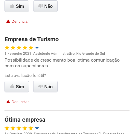
Ambiente de trabalho
Sim
Não
Conciliação com a vida familiar
Denunciar
Benefícios
Empresa de Turismo
Recomenda esta empresa
1 Fevereiro 2021. Assistente Administrativo, Rio Grande do Sul
Recomenda a diretoria
Possibilidade de crescimento boa, otima comunicação
Oportunidade de promoção
com os supervisores.
Ambiente de trabalho
Esta avaliação foi útil?
Sim
Não
Conciliação com a vida familiar
Denunciar
Benefícios
Ótima empresa
Recomenda esta empresa
Recomenda a diretoria