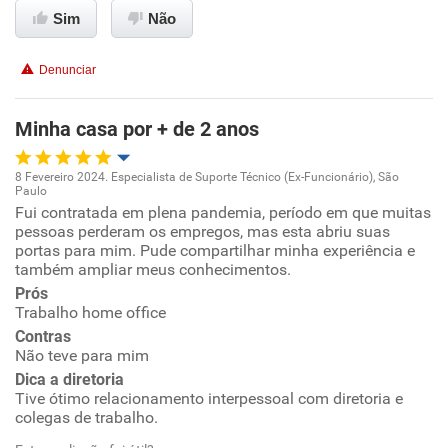
Recomenda esta empresa
Sim
Não
Recomenda a diretoria
Denunciar
Minha casa por + de 2 anos
8 Fevereiro 2024. Especialista de Suporte Técnico (Ex-Funcionário), São
Paulo
Oportunidade de promoção
Fui contratada em plena pandemia, período em que muitas
pessoas perderam os empregos, mas esta abriu suas
portas para mim. Pude compartilhar minha experiência e
Ambiente de trabalho
também ampliar meus conhecimentos.
Prós
Conciliação com a vida familiar
Trabalho home office
Contras
Benefícios
Não teve para mim
Dica a diretoria
Tive ótimo relacionamento interpessoal com diretoria e
Recomenda esta empresa
colegas de trabalho.
Recomenda a diretoria