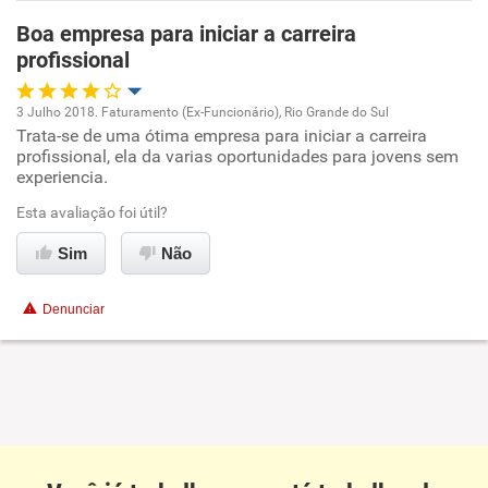
Boa empresa para iniciar a carreira
Recomenda esta empresa
profissional
Recomenda a diretoria
3 Julho 2018. Faturamento (Ex-Funcionário), Rio Grande do Sul
Trata-se de uma ótima empresa para iniciar a carreira
Oportunidade de promoção
profissional, ela da varias oportunidades para jovens sem
experiencia.
Ambiente de trabalho
Esta avaliação foi útil?
Conciliação com a vida familiar
Sim
Não
Benefícios
Denunciar
Recomenda esta empresa
Recomenda a diretoria