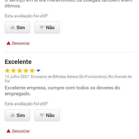
ótimos.
Ambiente de trabalho
Esta avaliação foi útil?
Conciliação com a vida familiar
Sim
Não
Benefícios
Denunciar
Recomenda esta empresa
Excelente
Não recomenda a diretoria
13 Julho 2021. Emissora de Bilhetes Aéreos (Ex-Funcionário), Rio Grande do
Sul
Oportunidade de promoção
Excelente empresa, cumpre com todos os deveres do
empregado.
Ambiente de trabalho
Esta avaliação foi útil?
Conciliação com a vida familiar
Sim
Não
Benefícios
Denunciar