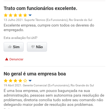
Recomenda esta empresa
Trato com funcionários excelente.
Recomenda a diretoria
13 Julho 2021. Suporte Técnico (Ex-Funcionário), Rio Grande do Sul
Excelente empresa, cumpre com todos os deveres do
Oportunidade de promoção
empregado.
Ambiente de trabalho
Esta avaliação foi útil?
Sim
Não
Conciliação com a vida familiar
Denunciar
Benefícios
No geral é uma empresa boa
Recomenda esta empresa
19 Abril 2021. Gerente Comercial (Ex-Funcionário), Rio Grande do Sul
É uma boa empresa, um pouco bagunçada na sua
Oportunidade de promoção
administração, pessoas sem autonomia para resolução de
problemas, diretoria concilia tudo sobre seu comando não
Ambiente de trabalho
delegando maior poder de resolução aos problemas.