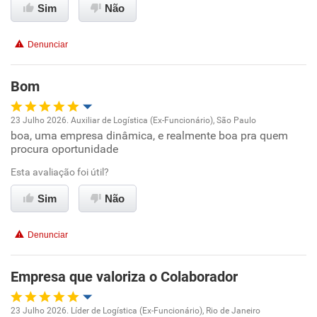
Sim
Não
Conciliação com a vida familiar
Denunciar
Benefícios
Bom
Recomenda esta empresa
23 Julho 2026. Auxiliar de Logística (Ex-Funcionário), São Paulo
Recomenda a diretoria
boa, uma empresa dinâmica, e realmente boa pra quem
Oportunidade de promoção
procura oportunidade
Ambiente de trabalho
Esta avaliação foi útil?
Sim
Não
Conciliação com a vida familiar
Denunciar
Benefícios
Empresa que valoriza o Colaborador
Recomenda esta empresa
Recomenda a diretoria
23 Julho 2026. Líder de Logística (Ex-Funcionário), Rio de Janeiro