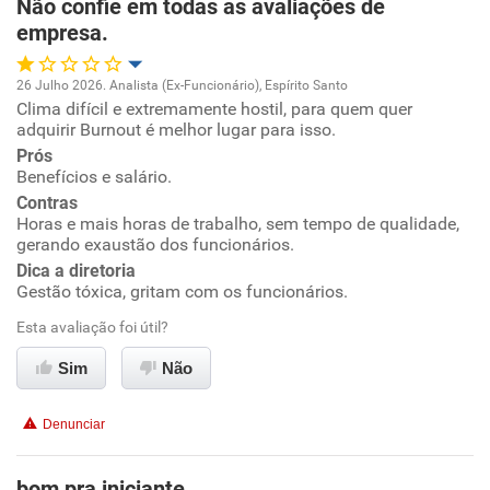
Não confie em todas as avaliações de
empresa.
26 Julho 2026. Analista (Ex-Funcionário), Espírito Santo
Clima difícil e extremamente hostil, para quem quer
Oportunidade de promoção
adquirir Burnout é melhor lugar para isso.
Prós
Ambiente de trabalho
Benefícios e salário.
Contras
Conciliação com a vida familiar
Horas e mais horas de trabalho, sem tempo de qualidade,
gerando exaustão dos funcionários.
Dica a diretoria
Benefícios
Gestão tóxica, gritam com os funcionários.
Esta avaliação foi útil?
Não recomenda esta empresa
Não recomenda a diretoria
Sim
Não
Denunciar
bom pra iniciante