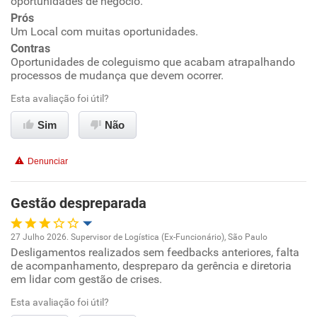
oportunidades de negócio.
Prós
Ambiente de trabalho
Um Local com muitas oportunidades.
Contras
Conciliação com a vida familiar
Oportunidades de coleguismo que acabam atrapalhando
processos de mudança que devem ocorrer.
Benefícios
Esta avaliação foi útil?
Sim
Não
Não recomenda esta empresa
Recomenda a diretoria
Denunciar
Gestão despreparada
27 Julho 2026. Supervisor de Logística (Ex-Funcionário), São Paulo
Desligamentos realizados sem feedbacks anteriores, falta
Oportunidade de promoção
de acompanhamento, despreparo da gerência e diretoria
em lidar com gestão de crises.
Ambiente de trabalho
Esta avaliação foi útil?