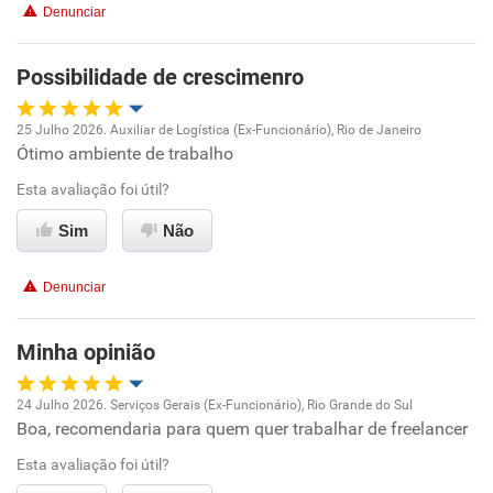
Denunciar
Benefícios
Possibilidade de crescimenro
Recomenda esta empresa
Recomenda a diretoria
25 Julho 2026. Auxiliar de Logística (Ex-Funcionário), Rio de Janeiro
Ótimo ambiente de trabalho
Oportunidade de promoção
Esta avaliação foi útil?
Ambiente de trabalho
Sim
Não
Conciliação com a vida familiar
Denunciar
Benefícios
Minha opinião
Recomenda esta empresa
24 Julho 2026. Serviços Gerais (Ex-Funcionário), Rio Grande do Sul
Recomenda a diretoria
Boa, recomendaria para quem quer trabalhar de freelancer
Oportunidade de promoção
Esta avaliação foi útil?
Ambiente de trabalho