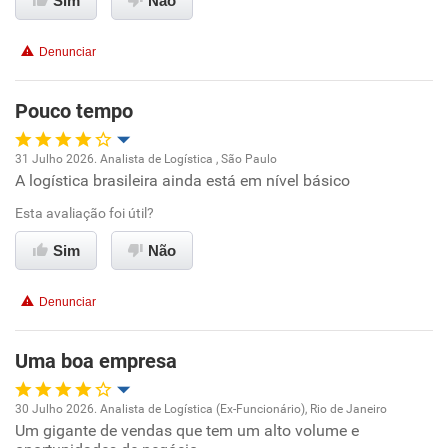
Sim
Não
Recomenda esta empresa
Denunciar
Recomenda a diretoria
Pouco tempo
31 Julho 2026. Analista de Logística , São Paulo
A logística brasileira ainda está em nível básico
Oportunidade de promoção
Esta avaliação foi útil?
Ambiente de trabalho
Sim
Não
Conciliação com a vida familiar
Denunciar
Benefícios
Uma boa empresa
Recomenda esta empresa
30 Julho 2026. Analista de Logística (Ex-Funcionário), Rio de Janeiro
Não recomenda a diretoria
Um gigante de vendas que tem um alto volume e
Oportunidade de promoção