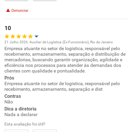
Benefícios
Denunciar
Recomenda esta empresa
Não recomenda a diretoria
10
21 Julho 2026. Auxiliar de Logística (Ex-Funcionário), Rio de Janeiro
Empresa atuante no setor de logística, responsável pelo
Oportunidade de promoção
recebimento, armazenamento, separação e distribuição de
mercadorias, buscando garantir organização, agilidade e
Ambiente de trabalho
eficiência nos processos para atender às demandas dos
clientes com qualidade e pontualidade.
Prós
Conciliação com a vida familiar
Empresa atuante no setor de logística, responsável pelo
recebimento, armazenamento, separação e dist
Benefícios
Contras
Não
Recomenda esta empresa
Dica a diretoria
Nada a declarar
Recomenda a diretoria
Esta avaliação foi útil?