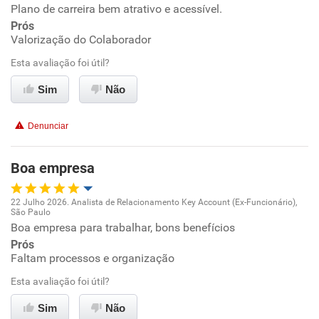
Plano de carreira bem atrativo e acessível.
Oportunidade de promoção
Prós
Valorização do Colaborador
Ambiente de trabalho
Esta avaliação foi útil?
Conciliação com a vida familiar
Sim
Não
Benefícios
Denunciar
Recomenda esta empresa
Boa empresa
Recomenda a diretoria
22 Julho 2026. Analista de Relacionamento Key Account (Ex-Funcionário),
São Paulo
Oportunidade de promoção
Boa empresa para trabalhar, bons benefícios
Prós
Ambiente de trabalho
Faltam processos e organização
Esta avaliação foi útil?
Conciliação com a vida familiar
Sim
Não