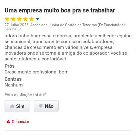
Uma empresa muito boa pra se trabalhar
27 Julho 2026. Associado Júnior de Gestão de Terceiros (Ex-Funcionário),
São Paulo
Oportunidade de promoção
adoro trabalhar nessa empresa, ambiente acolhedor equipe
sensacional, transparente com seus colaboradores,
chances de crescimento em vários níveis, empresa
Ambiente de trabalho
inovadora onde se torna a amiga do colaborador, você se
sente totalmente confortável
Conciliação com a vida familiar
Prós
Crescimento profissional bom
Benefícios
Contras
Nenhum
Recomenda esta empresa
Esta avaliação foi útil?
Recomenda a diretoria
Sim
Não
Denunciar