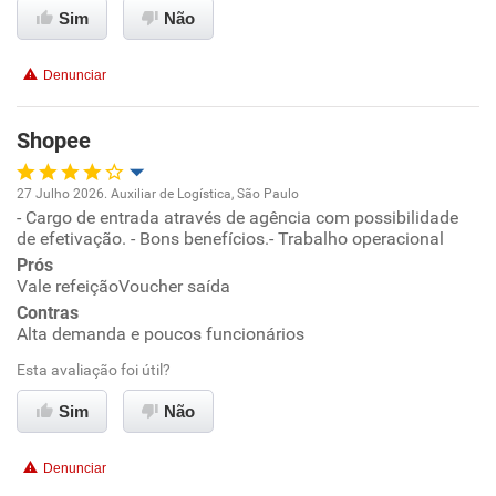
Conciliação com a vida familiar
Sim
Não
Benefícios
Denunciar
Não recomenda esta empresa
Shopee
Não recomenda a diretoria
27 Julho 2026. Auxiliar de Logística, São Paulo
- Cargo de entrada através de agência com possibilidade
Oportunidade de promoção
de efetivação. - Bons benefícios.- Trabalho operacional
Prós
Ambiente de trabalho
Vale refeiçãoVoucher saída
Contras
Conciliação com a vida familiar
Alta demanda e poucos funcionários
Esta avaliação foi útil?
Benefícios
Sim
Não
Recomenda esta empresa
Denunciar