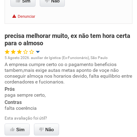
Conciliação com a vida familiar
Sim
Não
Benefícios
Denunciar
Recomenda esta empresa
precisa melhorar muito, ex não tem hora certa
Não recomenda a diretoria
para o almoso
5 Agosto 2026. auxiliar de lgistica (Ex-Funcionário), São Paulo
A empresa cumpre certo co o pagamento beneficios
Oportunidade de promoção
tambem,mais exige autas metas aponto de voçe não
conseguir almoça nos horarios devido, falta equilibrio entre
Ambiente de trabalho
cordenadores e fucionarios.
Prós
paga sempre certo,
Conciliação com a vida familiar
Contras
falta coerência
Benefícios
Esta avaliação foi útil?
Não recomenda esta empresa
Sim
Não