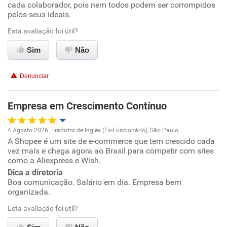
cada colaborador, pois nem todos podem ser corrompidos
Ambiente de trabalho
pelos seus ideais.
Conciliação com a vida familiar
Esta avaliação foi útil?
Sim
Não
Benefícios
Denunciar
Recomenda esta empresa
Não recomenda a diretoria
Empresa em Crescimento Contínuo
4 Agosto 2026. Tradutor de Inglês (Ex-Funcionário), São Paulo
A Shopee é um site de e-commerce que tem crescido cada
Oportunidade de promoção
vez mais e chega agora ao Brasil para competir com sites
como a Aliexpress e Wish.
Ambiente de trabalho
Dica a diretoria
Boa comunicação. Salário em dia. Empresa bem
organizada.
Conciliação com a vida familiar
Esta avaliação foi útil?
Benefícios