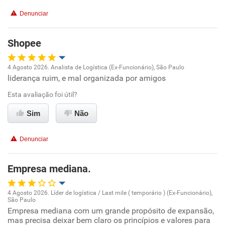
Denunciar
Shopee
4 Agosto 2026. Analista de Logística (Ex-Funcionário), São Paulo
liderança ruim, e mal organizada por amigos
Oportunidade de promoção
Esta avaliação foi útil?
Ambiente de trabalho
Sim
Não
Conciliação com a vida familiar
Denunciar
Benefícios
Empresa mediana.
Recomenda esta empresa
4 Agosto 2026. Líder de logística / Last mile ( temporário ) (Ex-Funcionário),
Não recomenda a diretoria
São Paulo
Oportunidade de promoção
Empresa mediana com um grande propósito de expansão,
mas precisa deixar bem claro os princípios e valores para