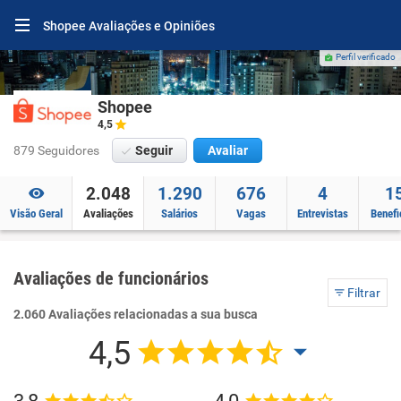
Shopee Avaliações e Opiniões
Perfil verificado
Shopee
4,5
879 Seguidores
Seguir
Avaliar
2.048
1.290
676
4
1
Visão Geral
Avaliações
Salários
Vagas
Entrevistas
Benefi
Avaliações de funcionários
Filtrar
2.060 Avaliações relacionadas a sua busca
4,5