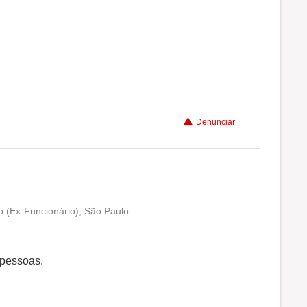
Benefícios
Recomenda a diretoria
Denunciar
o (Ex-Funcionário), São Paulo
Conciliação com a vida familiar
Benefícios
 pessoas.
Recomenda a diretoria