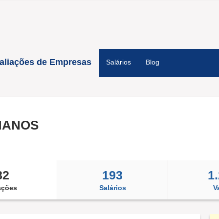
aliações de Empresas
Salários
Blog
MANOS
82
193
1
ações
Salários
V