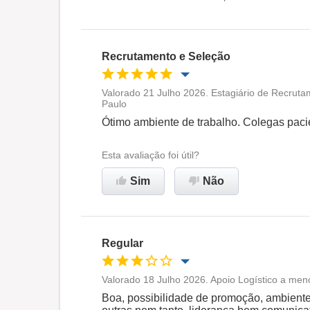
Oportunidade de promoção
Ambiente de trabalho
Recrutamento e Seleção
Recomenda esta empresa
Valorado 21 Julho 2026. Estagiário de Recruta
Paulo
Oportunidade de promoção
Ótimo ambiente de trabalho. Colegas paci
Ambiente de trabalho
Esta avaliação foi útil?
Sim
Não
Recomenda esta empresa
Regular
Valorado 18 Julho 2026. Apoio Logístico a men
Oportunidade de promoção
Boa, possibilidade de promoção, ambient