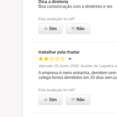
Dica a diretoria
Boa comunicação com a diretrizes e res
Esta avaliação foi útil?
Sim
Não
trabalhar pela rhadar
Valorado 19 Junho 2026. Auxiliar de Logística
Oportunidade de promoção
A empresa é meio entranha, demitem sem 
colega fomos demitidos em 20 dias sem j
Ambiente de trabalho
Esta avaliação foi útil?
Não recomenda esta
Sim
Não
empresa