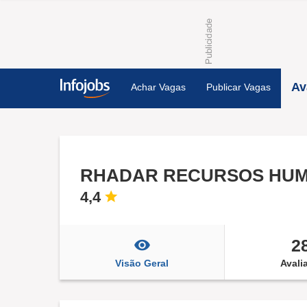
Av
Achar Vagas
Publicar Vagas
RHADAR RECURSOS HU
4,4
2
Visão Geral
Avali