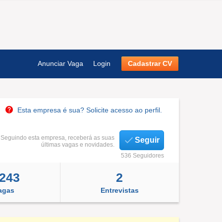
Anunciar Vaga
Login
Cadastrar CV
Esta empresa é sua? Solicite acesso ao perfil.
Seguindo esta empresa, receberá as suas
Seguir
últimas vagas e novidades.
536 Seguidores
.243
2
agas
Entrevistas