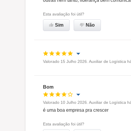
outras nem tanto, liderança bem comunicat
Ambiente de trabalho
Esta avaliação foi útil?
Recomenda esta empresa
Sim
Não
Valorado 15 Julho 2026. Auxiliar de Logística 
Oportunidade de promoção
Ambiente de trabalho
Bom
Recomenda esta empresa
Valorado 10 Julho 2026. Auxiliar de Logística 
Oportunidade de promoção
é uma boa empresa pra crescer
Ambiente de trabalho
Esta avaliação foi útil?