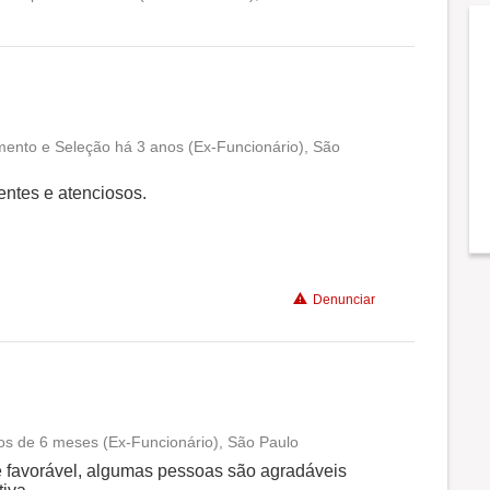
Conciliação com a vida familiar
Benefícios
mento e Seleção há 3 anos (Ex-Funcionário), São
Conciliação com a vida familiar
entes e atenciosos.
Benefícios
Denunciar
os de 6 meses (Ex-Funcionário), São Paulo
Conciliação com a vida familiar
e favorável, algumas pessoas são agradáveis