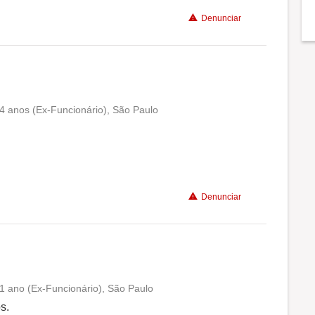
Denunciar
Recomenda a diretoria
á 4 anos (Ex-Funcionário), São Paulo
Conciliação com a vida familiar
Benefícios
Denunciar
Recomenda a diretoria
á 1 ano (Ex-Funcionário), São Paulo
Conciliação com a vida familiar
s.