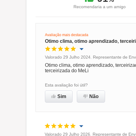
Recomendaria a um amigo
Avaliação mais destacada
Otimo clima, otimo aprendizado, terceir
Valorado 29 Julho 2024. Representante de Env
Oportunidade de promoção
Otimo clima, otimo aprendizado, terceiriz
terceirizada do MeLi
Ambiente de trabalho
Esta avaliação foi útil?
Recomenda esta empresa
Sim
Não
Valorado 29 Julho 2026. Representante de Envi