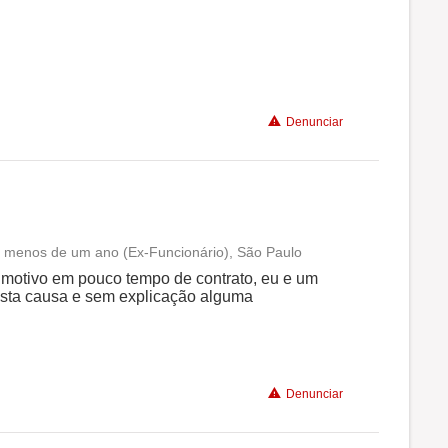
Denunciar
 a menos de um ano (Ex-Funcionário), São Paulo
Conciliação com a vida familiar
motivo em pouco tempo de contrato, eu e um
usta causa e sem explicação alguma
Benefícios
Denunciar