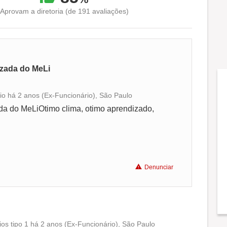
Aprovam a diretoria (de 191 avaliações)
izada do MeLi
io há 2 anos (Ex-Funcionário), São Paulo
Conciliação com a vida familiar
ada do MeLiOtimo clima, otimo aprendizado,
Benefícios
Recomenda a diretoria
Denunciar
os tipo 1 há 2 anos (Ex-Funcionário), São Paulo