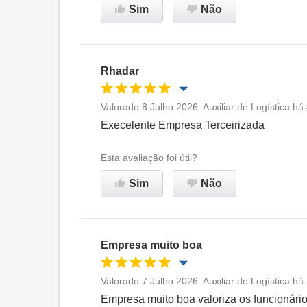
Sim
Não
Recomenda esta empresa
Rhadar
Valorado 8 Julho 2026. Auxiliar de Logística h
Oportunidade de promoção
Execelente Empresa Terceirizada
Ambiente de trabalho
Esta avaliação foi útil?
Sim
Não
Recomenda esta empresa
Empresa muito boa
Valorado 7 Julho 2026. Auxiliar de Logística h
Oportunidade de promoção
Empresa muito boa valoriza os funcionário