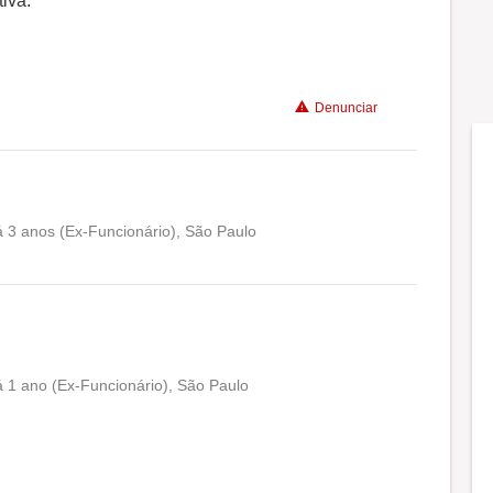
iva.
Benefícios
Recomenda a diretoria
Denunciar
há 3 anos (Ex-Funcionário), São Paulo
Conciliação com a vida familiar
Benefícios
Recomenda a diretoria
há 1 ano (Ex-Funcionário), São Paulo
Conciliação com a vida familiar
Benefícios