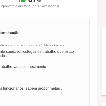
%
Aprovam a diretoria (de 12 avaliações)
terminação.
de um ano (Ex-Funcionário), Minas Gerais
Conciliação com a vida familiar
nte saudável, colegas de trabalho que estão
ado .
Benefícios
rabalho, auto conhecimento
Recomenda a diretoria
 funcionários, sabem propor metas .