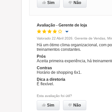
Sim
Não
Avaliação - Gerente de loja
Valorado 22 Abril 2026. Gerente de Vendas, Mi
Oportunidade de promoção
Há um ótimo clima organizacional, com pos
treinamentos constantes.
Ambiente de trabalho
Prós
Aceita primeira experiência, há treinamento
Contras
Recomenda esta empresa
Horário de shopping 6x1.
Dica a diretoria
É flexível.
Esta avaliação foi útil?
Sim
Não