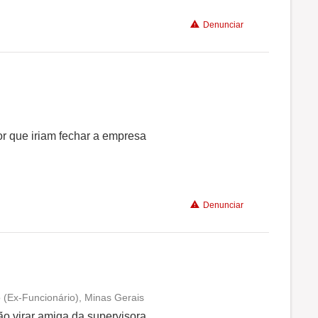
Denunciar
Recomenda a diretoria
Conciliação com a vida familiar
or que iriam fechar a empresa
Benefícios
Denunciar
Recomenda a diretoria
(Ex-Funcionário), Minas Gerais
Conciliação com a vida familiar
ão virar amiga da supervisora