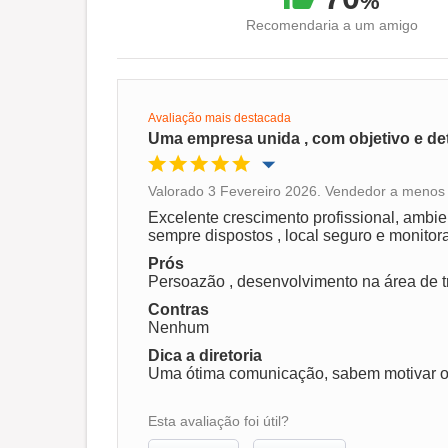
%
Recomendaria a um amigo
Avaliação mais destacada
Uma empresa unida , com objetivo e de
Valorado 3 Fevereiro 2026. Vendedor a menos 
Oportunidade de promoção
Excelente crescimento profissional, ambie
sempre dispostos , local seguro e monitor
Ambiente de trabalho
Prós
Persoazão , desenvolvimento na área de t
Contras
Recomenda esta empresa
Nenhum
Dica a diretoria
Uma ótima comunicação, sabem motivar os
Esta avaliação foi útil?