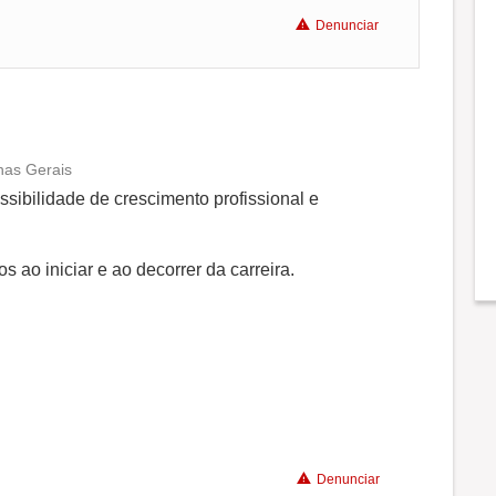
Denunciar
nas Gerais
Conciliação com a vida familiar
sibilidade de crescimento profissional e
Benefícios
s ao iniciar e ao decorrer da carreira.
Recomenda a diretoria
Denunciar