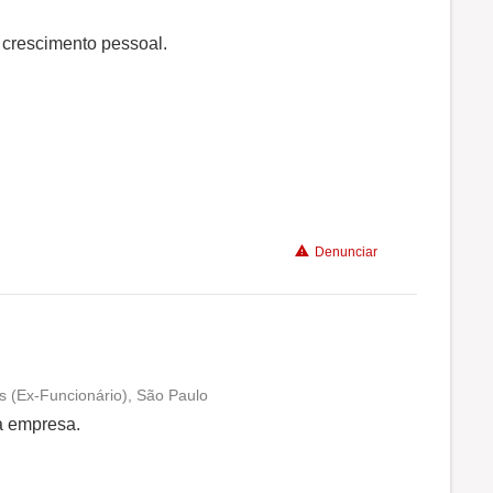
Benefícios
 crescimento pessoal.
Recomenda a diretoria
Denunciar
s (Ex-Funcionário), São Paulo
Conciliação com a vida familiar
a empresa.
Benefícios