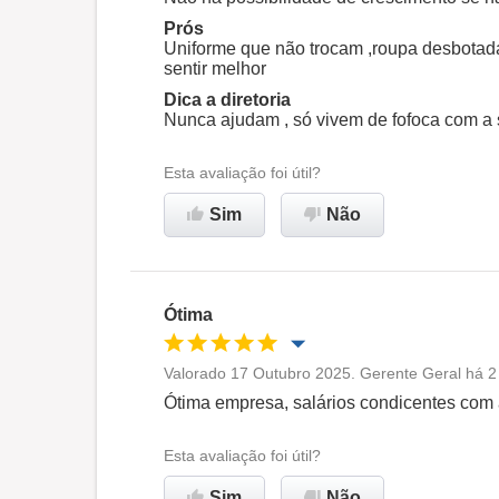
Prós
Ambiente de trabalho
Uniforme que não trocam ,roupa desbotada
sentir melhor
Dica a diretoria
Não recomenda esta
Nunca ajudam , só vivem de fofoca com a 
empresa
Esta avaliação foi útil?
Sim
Não
Ótima
Valorado 17 Outubro 2025. Gerente Geral há 2 a
Oportunidade de promoção
Ótima empresa, salários condicentes com 
Ambiente de trabalho
Esta avaliação foi útil?
Sim
Não