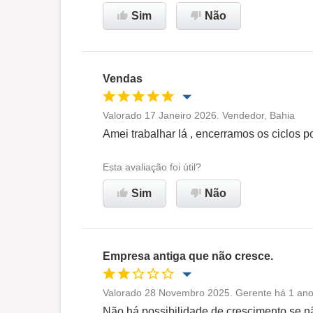
Sim
Não
Recomenda esta empresa
Vendas
Valorado 17 Janeiro 2026. Vendedor, Bahia
Oportunidade de promoção
Amei trabalhar lá , encerramos os ciclos p
Ambiente de trabalho
Esta avaliação foi útil?
Sim
Não
Recomenda esta empresa
Empresa antiga que não cresce.
Valorado 28 Novembro 2025. Gerente há 1 ano 
Oportunidade de promoção
Não há possibilidade de crescimento se n