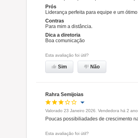
Prós
Ambiente de trabalho
Liderança perfeita para equipe e um ótimo
Contras
Para mim a distância.
Recomenda esta empresa
Dica a diretoria
Boa comunicação
Esta avaliação foi útil?
Sim
Não
Rahra Semijoias
Valorado 23 Janeiro 2026. Vendedora há 2 ano
Oportunidade de promoção
Poucas possibiliadades de crescimento n
Ambiente de trabalho
Esta avaliação foi útil?