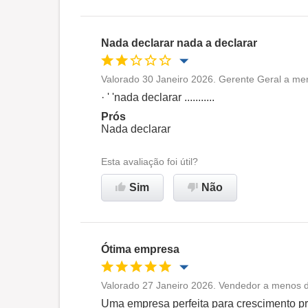
Nada declarar nada a declarar
Valorado 30 Janeiro 2026. Gerente Geral a me
Oportunidade de promoção
· ' 'nada declarar ...........
Prós
Ambiente de trabalho
Nada declarar
Esta avaliação foi útil?
Não recomenda esta
empresa
Sim
Não
Ótima empresa
Valorado 27 Janeiro 2026. Vendedor a menos d
Oportunidade de promoção
Uma empresa perfeita para crescimento pro