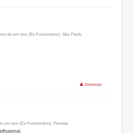
nos de um ano (Ex-Funcionário), São Paulo
Conciliação com a vida familiar
Benefícios
Não recomenda a diretoria
Denunciar
e um ano (Ex-Funcionário), Paraíba
Conciliação com a vida familiar
fissional.