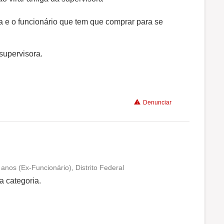
Benefícios
 e o funcionário que tem que comprar para se
Não recomenda a diretoria
supervisora.
Denunciar
nos (Ex-Funcionário), Distrito Federal
Conciliação com a vida familiar
a categoria.
Benefícios