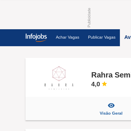
Av
Achar Vagas
Publicar Vagas
Rahra Semi
4,0
Visão Geral