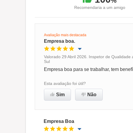
%
Recomendaria a um amigo
Avaliação mais destacada
Empresa boa.
Valorado 29 Abril 2026. Inspetor de Qualidad
Sul
Oportunidade de promoção
Empresa boa para se trabalhar, tem benefí
Ambiente de trabalho
Esta avaliação foi útil?
Sim
Não
Recomenda esta empresa
Empresa Boa