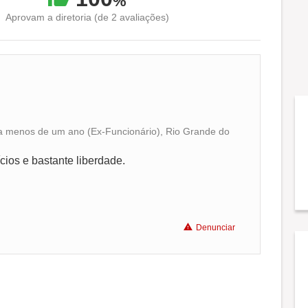
%
Aprovam a diretoria (de 2 avaliações)
e a menos de um ano (Ex-Funcionário), Rio Grande do
Conciliação com a vida familiar
cios e bastante liberdade.
Benefícios
Recomenda a diretoria
Denunciar