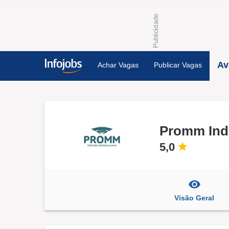
Av
Achar Vagas
Publicar Vagas
Promm Ind 
5,0
Visão Geral