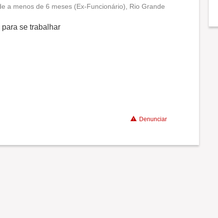
ade a menos de 6 meses (Ex-Funcionário), Rio Grande
Conciliação com a vida familiar
para se trabalhar
Benefícios
Recomenda a diretoria
Denunciar