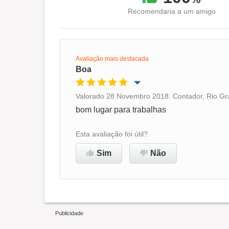
Recomendaria a um amigo
Avaliação mais destacada
Boa
Valorado 28 Novembro 2018. Contador, Rio Gr
Oportunidade de promoção
bom lugar para trabalhas
Ambiente de trabalho
Esta avaliação foi útil?
Sim
Não
Recomenda esta empresa