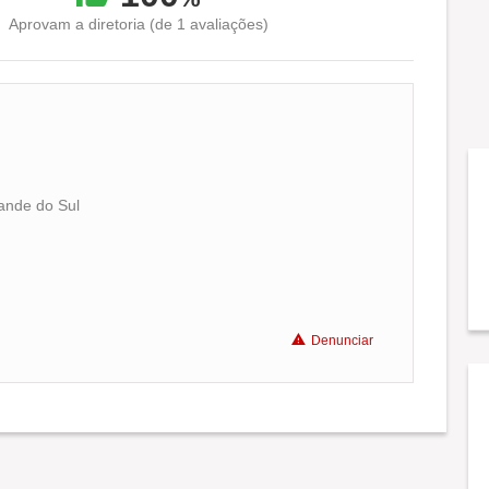
Aprovam a diretoria (de 1 avaliações)
ande do Sul
Conciliação com a vida familiar
Benefícios
Denunciar
Recomenda a diretoria