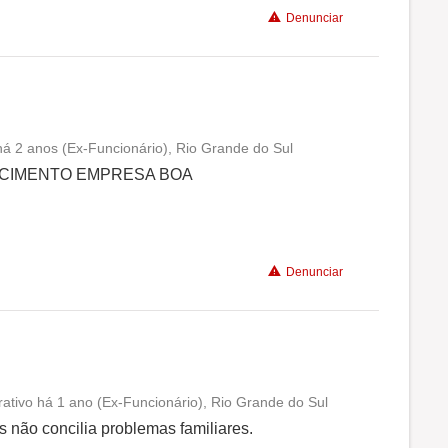
Denunciar
há 2 anos (Ex-Funcionário), Rio Grande do Sul
Conciliação com a vida familiar
CIMENTO EMPRESA BOA
Benefícios
Denunciar
rativo há 1 ano (Ex-Funcionário), Rio Grande do Sul
Conciliação com a vida familiar
 não concilia problemas familiares.