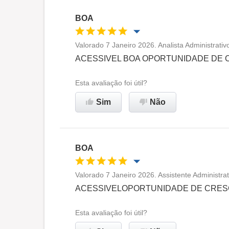
BOA
Valorado 7 Janeiro 2026. Analista Administrativ
Oportunidade de promoção
ACESSIVEL BOA OPORTUNIDADE DE
Ambiente de trabalho
Esta avaliação foi útil?
Sim
Não
Recomenda esta empresa
BOA
Valorado 7 Janeiro 2026. Assistente Administrat
Oportunidade de promoção
ACESSIVELOPORTUNIDADE DE CRES
Ambiente de trabalho
Esta avaliação foi útil?