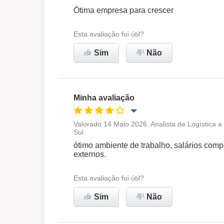
Oportunidade de promoção
Ótima empresa para crescer
Ambiente de trabalho
Esta avaliação foi útil?
Sim
Não
Recomenda esta empresa
Minha avaliação
Valorado 14 Maio 2026. Analista de Logística 
Sul
Oportunidade de promoção
ótimo ambiente de trabalho, salários compa
externos.
Ambiente de trabalho
Esta avaliação foi útil?
Recomenda esta empresa
Sim
Não