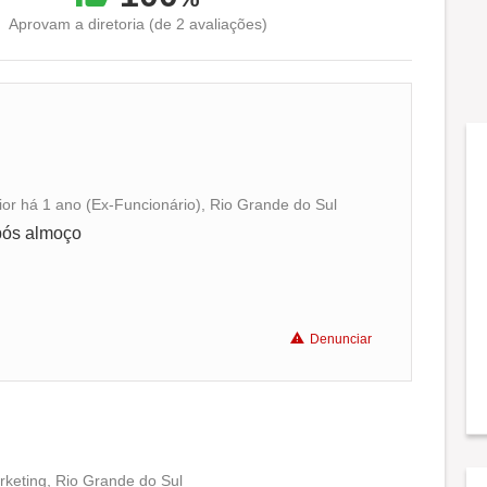
Aprovam a diretoria (de 2 avaliações)
ior há 1 ano (Ex-Funcionário), Rio Grande do Sul
Conciliação com a vida familiar
pós almoço
Benefícios
Denunciar
Recomenda a diretoria
rketing, Rio Grande do Sul