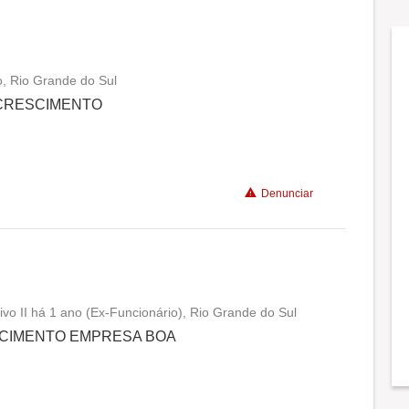
o, Rio Grande do Sul
Conciliação com a vida familiar
 CRESCIMENTO
Benefícios
Denunciar
ivo II há 1 ano (Ex-Funcionário), Rio Grande do Sul
Conciliação com a vida familiar
CIMENTO EMPRESA BOA
Benefícios