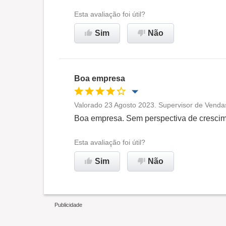
Ambiente de trabalho
Esta avaliação foi útil?
Sim
Não
Recomenda esta empresa
Boa empresa
Valorado 23 Agosto 2023. Supervisor de Vendas
Oportunidade de promoção
Boa empresa. Sem perspectiva de crescim
Ambiente de trabalho
Esta avaliação foi útil?
Sim
Não
Recomenda esta empresa