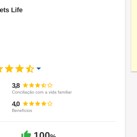
ets Life
3,8
Conciliação com a vida familiar
4,0
Benefícios
100
%