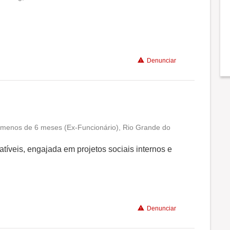
Conciliação com a vida familiar
Benefícios
Denunciar
a menos de 6 meses (Ex-Funcionário), Rio Grande do
Conciliação com a vida familiar
tíveis, engajada em projetos sociais internos e
Benefícios
Recomenda a diretoria
Denunciar