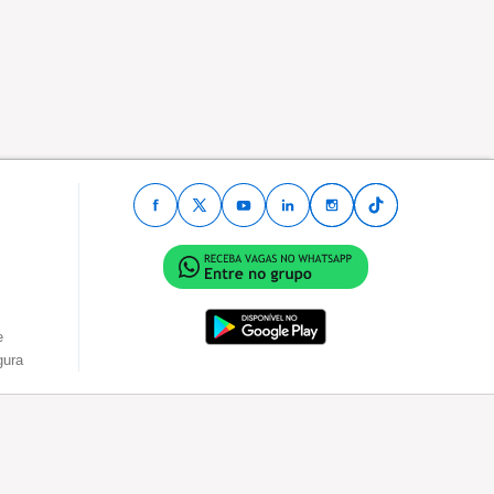
e
gura