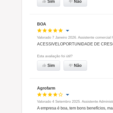
Sim
Não
Recomenda esta empresa
BOA
Valorado 7 Janeiro 2026. Assistente comercial 
Oportunidade de promoção
ACESSIVELOPORTUNIDADE DE CRES
Ambiente de trabalho
Esta avaliação foi útil?
Sim
Não
Recomenda esta empresa
Agrofarm
Valorado 4 Setembro 2025. Assistente Administ
Oportunidade de promoção
A empresa é boa, tem bons benefícios, mas