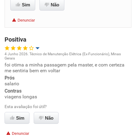
Sim
Não
Benefícios
Denunciar
Recomenda esta empresa
Recomenda a diretoria
Positiva
4 Junho 2026. Técnico de Manutenção Elétrica (Ex-Funcionário), Minas
Gerais
Oportunidade de promoção
foi otima a minha passagem pela master, e com certeza
me sentiria bem em voltar
Ambiente de trabalho
Prós
salario
Contras
Conciliação com a vida familiar
viagens longas
Benefícios
Esta avaliação foi útil?
Sim
Não
Recomenda esta empresa
Recomenda a diretoria
Denunciar