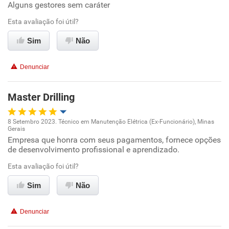
Alguns gestores sem caráter
Conciliação com a vida familiar
Esta avaliação foi útil?
Benefícios
Sim
Não
Recomenda esta empresa
Denunciar
Recomenda a diretoria
Master Drilling
8 Setembro 2023. Técnico em Manutenção Elétrica (Ex-Funcionário), Minas
Gerais
Oportunidade de promoção
Empresa que honra com seus pagamentos, fornece opções
de desenvolvimento profissional e aprendizado.
Ambiente de trabalho
Esta avaliação foi útil?
Conciliação com a vida familiar
Sim
Não
Benefícios
Denunciar