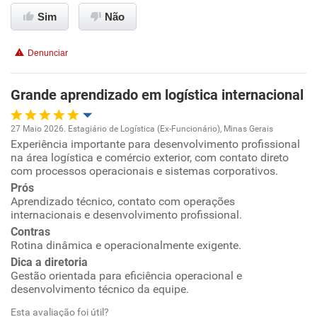
Sim
Não
Denunciar
Grande aprendizado em logística internacional
27 Maio 2026. Estagiário de Logística (Ex-Funcionário), Minas Gerais
Experiência importante para desenvolvimento profissional
Oportunidade de promoção
na área logística e comércio exterior, com contato direto
com processos operacionais e sistemas corporativos.
Ambiente de trabalho
Prós
Aprendizado técnico, contato com operações
internacionais e desenvolvimento profissional.
Conciliação com a vida familiar
Contras
Rotina dinâmica e operacionalmente exigente.
Benefícios
Dica a diretoria
Gestão orientada para eficiência operacional e
Recomenda esta empresa
desenvolvimento técnico da equipe.
Recomenda a diretoria
Esta avaliação foi útil?