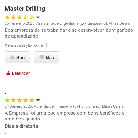
Master Drilling
25 Fevereiro 2025. Assistente de Engenharia (Ex-Funcionário), Minas Gerais
Boa empresa de se trabalhar e se desenvolver, bom período
Oportunidade de promoção
de aprendizado.
Ambiente de trabalho
Esta avaliação foi útil?
Sim
Não
Conciliação com a vida familiar
Denunciar
Benefícios
.
Não recomenda esta empresa
Não recomenda a diretoria
24 Janeiro 2025. Aprendiz de Financeiro (Ex-Funcionário), Minas Gerais
A Empresa foi uma boa empresa com bons benéficos e
Oportunidade de promoção
uma boa gestão.
Dica a diretoria
Ambiente de trabalho
.