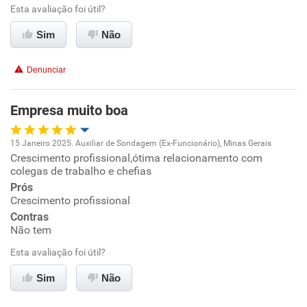
Esta avaliação foi útil?
Conciliação com a vida familiar
Sim
Não
Benefícios
Denunciar
Recomenda esta empresa
Recomenda a diretoria
Empresa muito boa
15 Janeiro 2025. Auxiliar de Sondagem (Ex-Funcionário), Minas Gerais
Crescimento profissional,ótima relacionamento com
Oportunidade de promoção
colegas de trabalho e chefias
Prós
Ambiente de trabalho
Crescimento profissional
Contras
Conciliação com a vida familiar
Não tem
Esta avaliação foi útil?
Benefícios
Sim
Não
Recomenda esta empresa