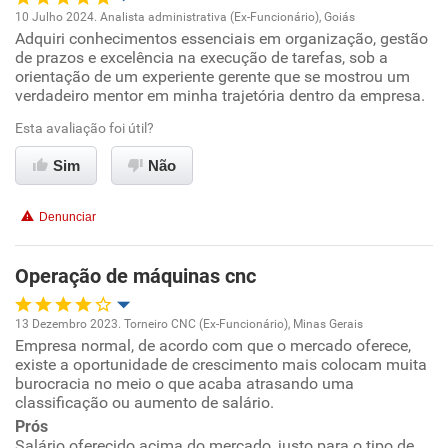
Recomenda a diretoria
10 Julho 2024. Analista administrativa (Ex-Funcionário), Goiás
Adquiri conhecimentos essenciais em organização, gestão
Oportunidade de promoção
de prazos e excelência na execução de tarefas, sob a
orientação de um experiente gerente que se mostrou um
Ambiente de trabalho
verdadeiro mentor em minha trajetória dentro da empresa.
Esta avaliação foi útil?
Conciliação com a vida familiar
Sim
Não
Benefícios
Denunciar
Recomenda esta empresa
Recomenda a diretoria
Operação de máquinas cnc
13 Dezembro 2023. Torneiro CNC (Ex-Funcionário), Minas Gerais
Empresa normal, de acordo com que o mercado oferece,
Oportunidade de promoção
existe a oportunidade de crescimento mais colocam muita
burocracia no meio o que acaba atrasando uma
Ambiente de trabalho
classificação ou aumento de salário.
Prós
Salário oferecido acima do mercado, justo para o tipo de
Conciliação com a vida familiar