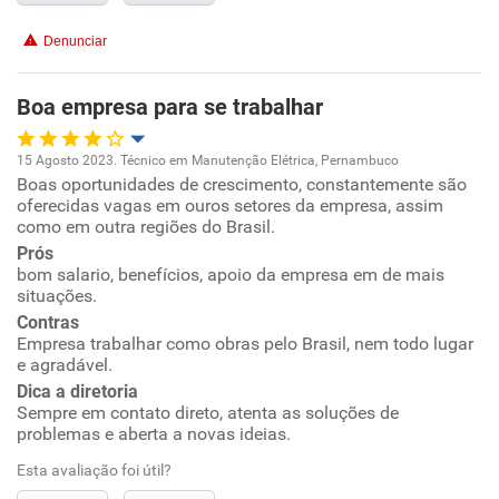
Conciliação com a vida familiar
Denunciar
Benefícios
Boa empresa para se trabalhar
Recomenda esta empresa
15 Agosto 2023. Técnico em Manutenção Elétrica, Pernambuco
Boas oportunidades de crescimento, constantemente são
Oportunidade de promoção
oferecidas vagas em ouros setores da empresa, assim
como em outra regiões do Brasil.
Ambiente de trabalho
Prós
bom salario, benefícios, apoio da empresa em de mais
situações.
Conciliação com a vida familiar
Contras
Empresa trabalhar como obras pelo Brasil, nem todo lugar
Benefícios
e agradável.
Dica a diretoria
Recomenda esta empresa
Sempre em contato direto, atenta as soluções de
problemas e aberta a novas ideias.
Recomenda a diretoria
Esta avaliação foi útil?