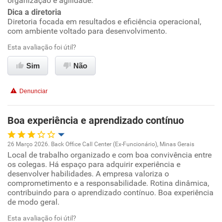
organização e agilidade.
Recomenda a diretoria
Dica a diretoria
Diretoria focada em resultados e eficiência operacional,
com ambiente voltado para desenvolvimento.
Esta avaliação foi útil?
Sim
Não
Denunciar
Boa experiência e aprendizado contínuo
26 Março 2026. Back Office Call Center (Ex-Funcionário), Minas Gerais
Local de trabalho organizado e com boa convivência entre
Oportunidade de promoção
os colegas. Há espaço para adquirir experiência e
desenvolver habilidades. A empresa valoriza o
Ambiente de trabalho
comprometimento e a responsabilidade. Rotina dinâmica,
contribuindo para o aprendizado contínuo. Boa experiência
de modo geral.
Conciliação com a vida familiar
Esta avaliação foi útil?