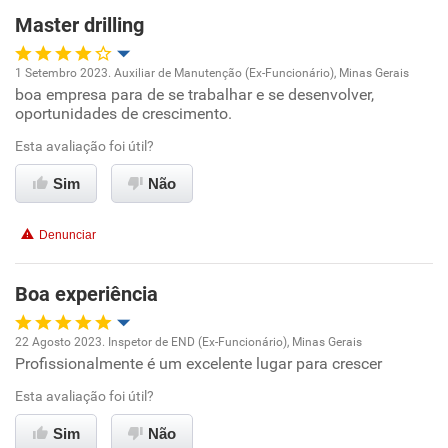
Recomenda esta empresa
Master drilling
Recomenda a diretoria
1 Setembro 2023. Auxiliar de Manutenção (Ex-Funcionário), Minas Gerais
boa empresa para de se trabalhar e se desenvolver,
Oportunidade de promoção
oportunidades de crescimento.
Ambiente de trabalho
Esta avaliação foi útil?
Sim
Não
Conciliação com a vida familiar
Denunciar
Benefícios
Boa experiência
Recomenda esta empresa
Recomenda a diretoria
22 Agosto 2023. Inspetor de END (Ex-Funcionário), Minas Gerais
Profissionalmente é um excelente lugar para crescer
Oportunidade de promoção
Esta avaliação foi útil?
Ambiente de trabalho
Sim
Não