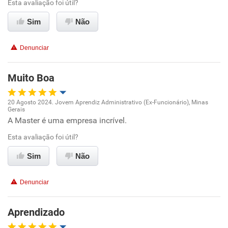
Ambiente de trabalho
Esta avaliação foi útil?
Sim
Não
Conciliação com a vida familiar
Denunciar
Benefícios
Muito Boa
Recomenda esta empresa
Recomenda a diretoria
20 Agosto 2024. Jovem Aprendiz Administrativo (Ex-Funcionário), Minas
Gerais
Oportunidade de promoção
A Master é uma empresa incrível.
Esta avaliação foi útil?
Ambiente de trabalho
Sim
Não
Conciliação com a vida familiar
Denunciar
Benefícios
Aprendizado
Recomenda esta empresa