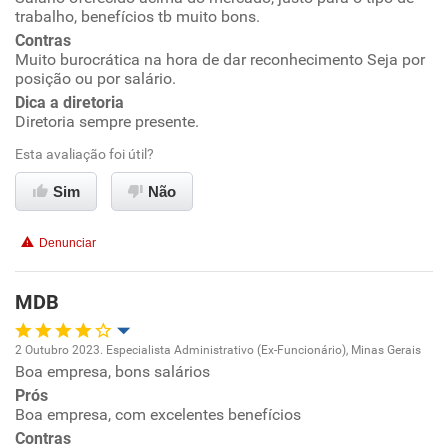
trabalho, benefícios tb muito bons.
Contras
Benefícios
Muito burocrática na hora de dar reconhecimento Seja por
posição ou por salário.
Recomenda esta empresa
Dica a diretoria
Diretoria sempre presente.
Recomenda a diretoria
Esta avaliação foi útil?
Sim
Não
Denunciar
MDB
2 Outubro 2023. Especialista Administrativo (Ex-Funcionário), Minas Gerais
Boa empresa, bons salários
Oportunidade de promoção
Prós
Boa empresa, com excelentes benefícios
Ambiente de trabalho
Contras