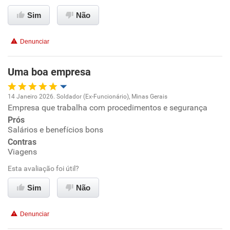
Benefícios
Sim
Não
Recomenda esta empresa
Denunciar
Uma boa empresa
14 Janeiro 2026. Soldador (Ex-Funcionário), Minas Gerais
Empresa que trabalha com procedimentos e segurança
Oportunidade de promoção
Prós
Salários e benefícios bons
Ambiente de trabalho
Contras
Viagens
Conciliação com a vida familiar
Esta avaliação foi útil?
Benefícios
Sim
Não
Recomenda esta empresa
Denunciar
Recomenda a diretoria