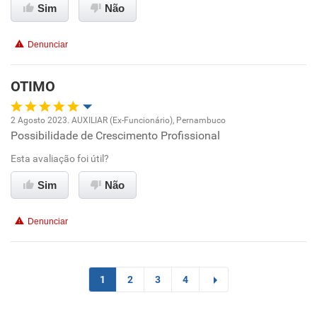
Sim
Não
Denunciar
OTIMO
2 Agosto 2023. AUXILIAR (Ex-Funcionário), Pernambuco
Possibilidade de Crescimento Profissional
Oportunidade de promoção
Esta avaliação foi útil?
Ambiente de trabalho
Sim
Não
Conciliação com a vida familiar
Denunciar
Benefícios
Recomenda esta empresa
1
2
3
4
Recomenda a diretoria