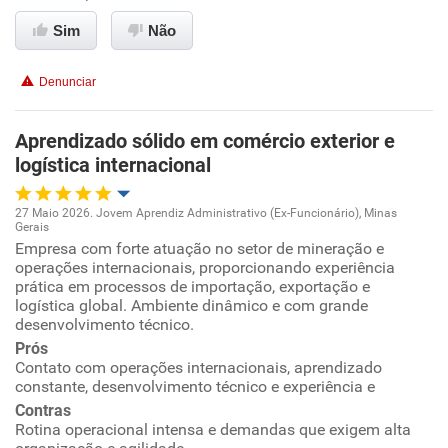
Sim
Não
Denunciar
Aprendizado sólido em comércio exterior e
logística internacional
27 Maio 2026. Jovem Aprendiz Administrativo (Ex-Funcionário), Minas
Gerais
Oportunidade de promoção
Empresa com forte atuação no setor de mineração e
operações internacionais, proporcionando experiência
prática em processos de importação, exportação e
Ambiente de trabalho
logística global. Ambiente dinâmico e com grande
desenvolvimento técnico.
Conciliação com a vida familiar
Prós
Contato com operações internacionais, aprendizado
constante, desenvolvimento técnico e experiência e
Benefícios
Contras
Rotina operacional intensa e demandas que exigem alta
Recomenda esta empresa