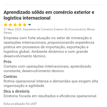
Aprendizado sólido em comércio exterior e
logística internacional
27 Maio 2026. Assistente de Comércio Exterior (Ex-Funcionário), Minas
Gerais
Oportunidade de promoção
Empresa com forte atuação no setor de mineração e
operações internacionais, proporcionando experiência
prática em processos de importação, exportação e
Ambiente de trabalho
logística global. Ambiente dinâmico e com grande
desenvolvimento técnico.
Conciliação com a vida familiar
Prós
Contato com operações internacionais, aprendizado
constante, desenvolvimento técnico.
Benefícios
Contras
Rotina operacional intensa e demandas que exigem alta
Recomenda esta empresa
organização e agilidade.
Recomenda a diretoria
Dica a diretoria
Diretoria focada em resultados e eficiência operacional.
Esta avaliação foi útil?