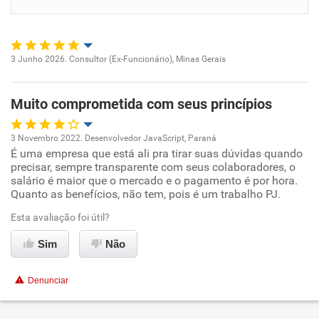
Benefícios
Recomenda esta empresa
3 Junho 2026. Consultor (Ex-Funcionário), Minas Gerais
Oportunidade de promoção
Muito comprometida com seus princípios
Ambiente de trabalho
3 Novembro 2022. Desenvolvedor JavaScript, Paraná
Conciliação com a vida familiar
É uma empresa que está ali pra tirar suas dúvidas quando
Oportunidade de promoção
precisar, sempre transparente com seus colaboradores, o
salário é maior que o mercado e o pagamento é por hora.
Benefícios
Ambiente de trabalho
Quanto as benefícios, não tem, pois é um trabalho PJ.
Esta avaliação foi útil?
Recomenda esta empresa
Conciliação com a vida familiar
Sim
Não
Benefícios
Denunciar
Recomenda esta empresa