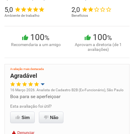
5,0
2,0
Ambiente de trabalho
Benefícios
100
100
%
%
Recomendaria a um amigo
Aprovam a diretoria (de 1
avaliações)
Avaliação mais destacada
Agradável
16 Março 2026. Analista de Cadastro B2B (Ex-Funcionário), São Paulo
Boa para se aperfeiçoar
Oportunidade de promoção
Esta avaliação foi útil?
Ambiente de trabalho
Sim
Não
Conciliação com a vida familiar
Denunciar