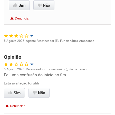
Sim
Não
Benefícios
Denunciar
Recomenda esta empresa
5 Agosto 2026. Agente Recenseador (Ex-Funcionário), Amazonas
Oportunidade de promoção
Opinião
Ambiente de trabalho
5 Agosto 2026. Recenseador (Ex-Funcionário), Rio de Janeiro
Conciliação com a vida familiar
Foi uma confusão do início ao fim.
Oportunidade de promoção
Esta avaliação foi útil?
Benefícios
Ambiente de trabalho
Sim
Não
Não recomenda esta empresa
Conciliação com a vida familiar
Não recomenda a diretoria
Denunciar
Benefícios