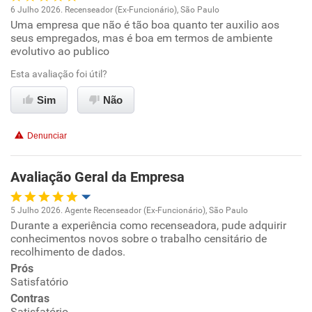
6 Julho 2026. Recenseador (Ex-Funcionário), São Paulo
Conciliação com a vida familiar
Uma empresa que não é tão boa quanto ter auxilio aos
Oportunidade de promoção
seus empregados, mas é boa em termos de ambiente
evolutivo ao publico
Benefícios
Ambiente de trabalho
Esta avaliação foi útil?
Recomenda esta empresa
Conciliação com a vida familiar
Sim
Não
Recomenda a diretoria
Benefícios
Denunciar
Recomenda esta empresa
Avaliação Geral da Empresa
5 Julho 2026. Agente Recenseador (Ex-Funcionário), São Paulo
Durante a experiência como recenseadora, pude adquirir
Oportunidade de promoção
conhecimentos novos sobre o trabalho censitário de
recolhimento de dados.
Ambiente de trabalho
Prós
Satisfatório
Conciliação com a vida familiar
Contras
Satisfatório