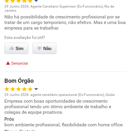
29 Junho 2026. Agente Censitario Supervisor (Ex-Funcionário), Rio de
Recomenda a diretoria
Janeiro
Oportunidade de promoção
Não há possibilidade de crescimento profissional por se
tratar de um cargo temporário, não efetivo. Mas é uma boa
empresa para se trabalhar.
Ambiente de trabalho
Esta avaliação foi útil?
Conciliação com a vida familiar
Sim
Não
Benefícios
Denunciar
Recomenda esta empresa
Bom Órgão
Recomenda a diretoria
29 Junho 2026. agente censitário operacional (Ex-Funcionário), Goiás
Empresa com boas oportunidades de crescimento
Oportunidade de promoção
profissional tendo um ótimo ambiente de trabalho e
colegas de equipe proativos.
Ambiente de trabalho
Prós
bom ambiente profissional, flexibilidade com home office
Conciliação com a vida familiar