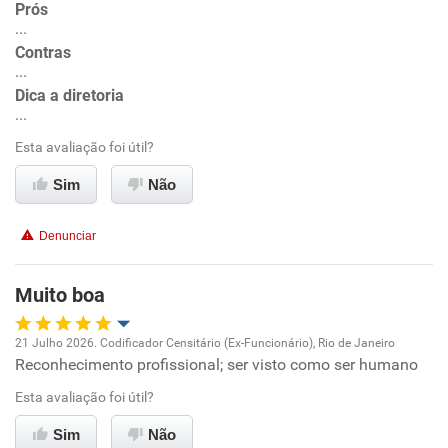
Prós
...
Ambiente de trabalho
Contras
...
Conciliação com a vida familiar
Dica a diretoria
...
Benefícios
Esta avaliação foi útil?
Sim
Não
Recomenda esta empresa
Recomenda a diretoria
Denunciar
Muito boa
21 Julho 2026. Codificador Censitário (Ex-Funcionário), Rio de Janeiro
Reconhecimento profissional; ser visto como ser humano
Oportunidade de promoção
Esta avaliação foi útil?
Ambiente de trabalho
Sim
Não