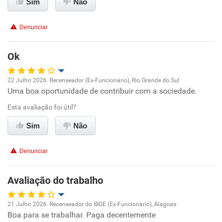
Sim
Não
Conciliação com a vida familiar
Denunciar
Benefícios
Ok
Recomenda esta empresa
22 Julho 2026. Recenseador (Ex-Funcionário), Rio Grande do Sul
Recomenda a diretoria
Uma boa oportunidade de contribuir com a sociedade.
Oportunidade de promoção
Esta avaliação foi útil?
Ambiente de trabalho
Sim
Não
Conciliação com a vida familiar
Denunciar
Benefícios
Avaliação do trabalho
Recomenda esta empresa
21 Julho 2026. Recenseador do IBGE (Ex-Funcionário), Alagoas
Boa para se trabalhar. Paga decentemente
Oportunidade de promoção