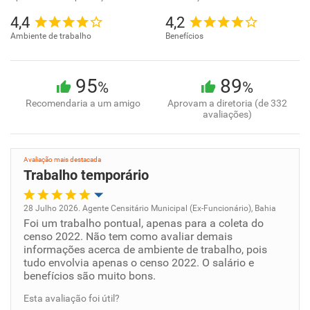
4,4
4,2
Ambiente de trabalho
Benefícios
95
89
%
%
Recomendaria a um amigo
Aprovam a diretoria (de 332
avaliações)
Avaliação mais destacada
Trabalho temporário
28 Julho 2026. Agente Censitário Municipal (Ex-Funcionário), Bahia
Foi um trabalho pontual, apenas para a coleta do
Oportunidade de promoção
censo 2022. Não tem como avaliar demais
informações acerca de ambiente de trabalho, pois
Ambiente de trabalho
tudo envolvia apenas o censo 2022. O salário e
benefícios são muito bons.
Conciliação com a vida familiar
Esta avaliação foi útil?