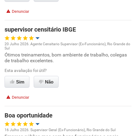
Conciliação com a vida familiar
Denunciar
Benefícios
supervisor censitário IBGE
Recomenda esta empresa
20 Julho 2026. Agente Censitario Supervisor (Ex-Funcionário), Rio Grande do
Recomenda a diretoria
Sul
Oportunidade de promoção
Ótimos treinamentos, bom ambiente de trabalho, colegas
de trabalho excelentes.
Ambiente de trabalho
Esta avaliação foi útil?
Conciliação com a vida familiar
Sim
Não
Benefícios
Denunciar
Recomenda esta empresa
Boa oportunidade
16 Julho 2026. Supervisor Geral (Ex-Funcionário), Rio Grande do Sul