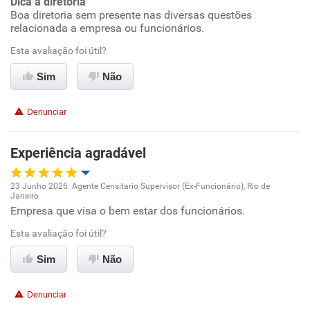
Dica a diretoria
Boa diretoria sem presente nas diversas questões
relacionada a empresa ou funcionários.
Benefícios
Esta avaliação foi útil?
Recomenda esta empresa
Sim
Não
Recomenda a diretoria
Denunciar
Experiência agradável
23 Junho 2026. Agente Censitario Supervisor (Ex-Funcionário), Rio de
Janeiro
Oportunidade de promoção
Empresa que visa o bem estar dos funcionários.
Esta avaliação foi útil?
Ambiente de trabalho
Sim
Não
Conciliação com a vida familiar
Denunciar
Benefícios