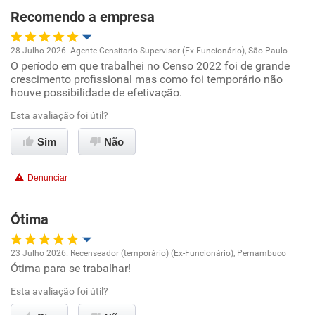
Recomendo a empresa
Não recomenda esta empresa
28 Julho 2026. Agente Censitario Supervisor (Ex-Funcionário), São Paulo
Não recomenda a diretoria
O período em que trabalhei no Censo 2022 foi de grande
Oportunidade de promoção
crescimento profissional mas como foi temporário não
houve possibilidade de efetivação.
Ambiente de trabalho
Esta avaliação foi útil?
Conciliação com a vida familiar
Sim
Não
Benefícios
Denunciar
Recomenda esta empresa
Ótima
Recomenda a diretoria
23 Julho 2026. Recenseador (temporário) (Ex-Funcionário), Pernambuco
Ótima para se trabalhar!
Oportunidade de promoção
Esta avaliação foi útil?
Ambiente de trabalho