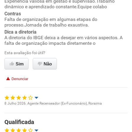
Experiência valiosa em gestão e supervisão.Trabalho
dinâmico e aprendizado constante.Equipe colabo
Contras
Recomenda esta empresa
Falta de organização em algumas etapas do
Não recomenda a diretoria
processo.Jornada de trabalho exaustiva.
Dica a diretoria
A diretoria do IBGE deixa a desejar em vários aspectos. A
falta de organização impacta diretamente o
Esta avaliação foi útil?
Sim
Não
Denunciar
8 Julho 2026. Agente Recenseador (Ex-Funcionário), Roraima
Oportunidade de promoção
Qualificada
Ambiente de trabalho