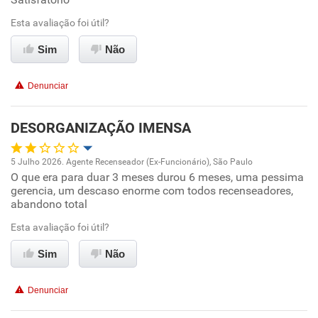
Benefícios
Esta avaliação foi útil?
Sim
Não
Recomenda esta empresa
Recomenda a diretoria
Denunciar
DESORGANIZAÇÃO IMENSA
5 Julho 2026. Agente Recenseador (Ex-Funcionário), São Paulo
O que era para duar 3 meses durou 6 meses, uma pessima
Oportunidade de promoção
gerencia, um descaso enorme com todos recenseadores,
abandono total
Ambiente de trabalho
Esta avaliação foi útil?
Conciliação com a vida familiar
Sim
Não
Benefícios
Denunciar