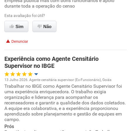
Empresa pública mas com bons funcionários e apoio
Oportunidade de promoção
durante toda a operação do censo
Ambiente de trabalho
Esta avaliação foi útil?
Sim
Não
Conciliação com a vida familiar
Denunciar
Benefícios
Experiência como Agente Censitário
Recomenda esta empresa
Supervisor no IBGE
Recomenda a diretoria
13 Julho 2026. Agente censitária supervisor (Ex-Funcionário), Goiás
Trabalhar no IBGE como Agente Censitário Supervisor foi
Oportunidade de promoção
uma experiência enriquecedora. O trabalho exigia
organização e liderança para acompanhar os
Ambiente de trabalho
recenseadores e garantir a qualidade dos dados coletados.
A equipe era colaborativa, e a experiência proporcionou
aprendizado sobre planejamento e gestão de equipes em
Conciliação com a vida familiar
campo.
Prós
Benefícios