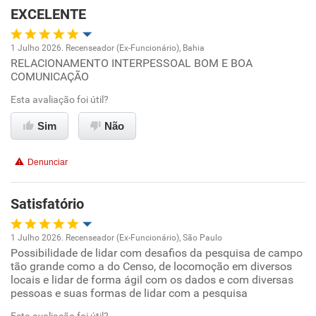
Não recomenda esta empresa
EXCELENTE
Não recomenda a diretoria
1 Julho 2026. Recenseador (Ex-Funcionário), Bahia
RELACIONAMENTO INTERPESSOAL BOM E BOA
Oportunidade de promoção
COMUNICAÇÃO
Ambiente de trabalho
Esta avaliação foi útil?
Sim
Não
Conciliação com a vida familiar
Denunciar
Benefícios
Satisfatório
Recomenda esta empresa
Recomenda a diretoria
1 Julho 2026. Recenseador (Ex-Funcionário), São Paulo
Possibilidade de lidar com desafios da pesquisa de campo
Oportunidade de promoção
tão grande como a do Censo, de locomoção em diversos
locais e lidar de forma ágil com os dados e com diversas
Ambiente de trabalho
pessoas e suas formas de lidar com a pesquisa