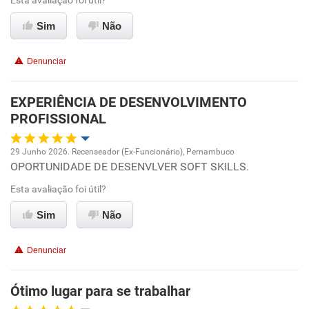
Esta avaliação foi útil?
Conciliação com a vida familiar
Sim
Não
Benefícios
Denunciar
Recomenda esta empresa
Recomenda a diretoria
EXPERIÊNCIA DE DESENVOLVIMENTO
PROFISSIONAL
29 Junho 2026. Recenseador (Ex-Funcionário), Pernambuco
OPORTUNIDADE DE DESENVLVER SOFT SKILLS.
Oportunidade de promoção
Esta avaliação foi útil?
Ambiente de trabalho
Sim
Não
Conciliação com a vida familiar
Denunciar
Benefícios
Ótimo lugar para se trabalhar
Recomenda esta empresa