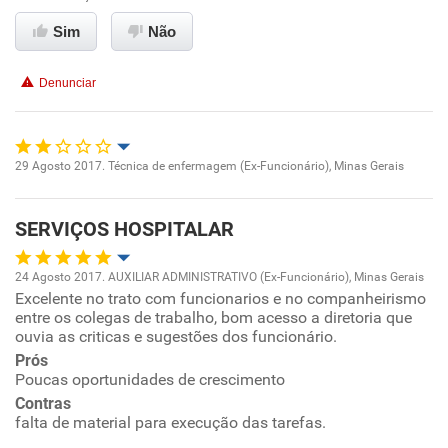
Conciliação com a vida familiar
Sim
Não
Benefícios
Denunciar
Recomenda esta empresa
Recomenda a diretoria
29 Agosto 2017. Técnica de enfermagem (Ex-Funcionário), Minas Gerais
Oportunidade de promoção
SERVIÇOS HOSPITALAR
Ambiente de trabalho
24 Agosto 2017. AUXILIAR ADMINISTRATIVO (Ex-Funcionário), Minas Gerais
Conciliação com a vida familiar
Excelente no trato com funcionarios e no companheirismo
Oportunidade de promoção
entre os colegas de trabalho, bom acesso a diretoria que
ouvia as criticas e sugestões dos funcionário.
Benefícios
Ambiente de trabalho
Prós
Poucas oportunidades de crescimento
Recomenda esta empresa
Conciliação com a vida familiar
Contras
falta de material para execução das tarefas.