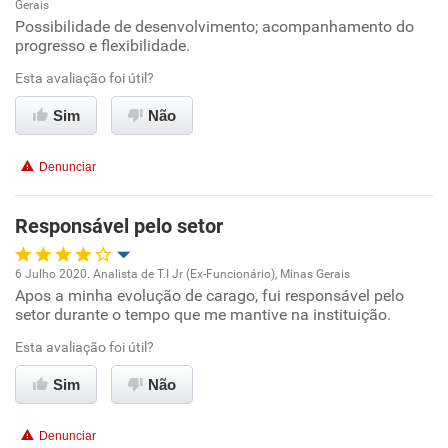
Gerais
Oportunidade de promoção
Possibilidade de desenvolvimento; acompanhamento do
progresso e flexibilidade.
Ambiente de trabalho
Esta avaliação foi útil?
Conciliação com a vida familiar
Sim
Não
Benefícios
Denunciar
Recomenda esta empresa
Responsável pelo setor
Recomenda a diretoria
6 Julho 2020. Analista de T.I Jr (Ex-Funcionário), Minas Gerais
Apos a minha evolução de carago, fui responsável pelo
Oportunidade de promoção
setor durante o tempo que me mantive na instituição.
Ambiente de trabalho
Esta avaliação foi útil?
Sim
Não
Conciliação com a vida familiar
Denunciar
Benefícios