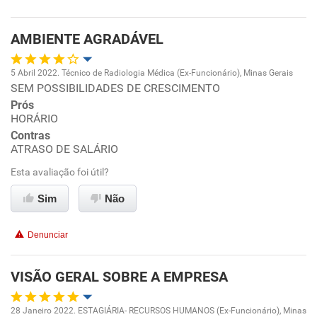
AMBIENTE AGRADÁVEL
5 Abril 2022. Técnico de Radiologia Médica (Ex-Funcionário), Minas Gerais
SEM POSSIBILIDADES DE CRESCIMENTO
Oportunidade de promoção
Prós
HORÁRIO
Ambiente de trabalho
Contras
ATRASO DE SALÁRIO
Conciliação com a vida familiar
Esta avaliação foi útil?
Benefícios
Sim
Não
Não recomenda esta empresa
Denunciar
Não recomenda a diretoria
VISÃO GERAL SOBRE A EMPRESA
28 Janeiro 2022. ESTAGIÁRIA- RECURSOS HUMANOS (Ex-Funcionário), Minas