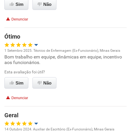
Benefícios
Sim
Não
Recomenda esta empresa
Denunciar
Recomenda a diretoria
Ótimo
1 Setembro 2025. Técnico de Enfermagem (Ex-Funcionário), Minas Gerais
Bom trabalho em equipe, dinâmicas em equipe, incentivo
Oportunidade de promoção
aos funcionários.
Ambiente de trabalho
Esta avaliação foi útil?
Sim
Não
Conciliação com a vida familiar
Denunciar
Benefícios
Geral
Recomenda esta empresa
Recomenda a diretoria
14 Outubro 2024. Auxiliar de Escritório (Ex-Funcionário), Minas Gerais