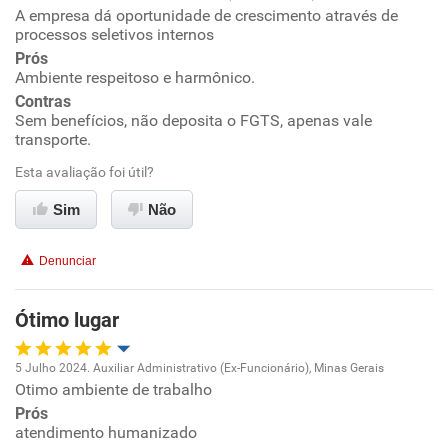
A empresa dá oportunidade de crescimento através de
Oportunidade de promoção
processos seletivos internos
Prós
Ambiente de trabalho
Ambiente respeitoso e harmônico.
Contras
Conciliação com a vida familiar
Sem benefícios, não deposita o FGTS, apenas vale
transporte.
Benefícios
Esta avaliação foi útil?
Sim
Não
Recomenda esta empresa
Recomenda a diretoria
Denunciar
Ótimo lugar
5 Julho 2024. Auxiliar Administrativo (Ex-Funcionário), Minas Gerais
Otimo ambiente de trabalho
Oportunidade de promoção
Prós
atendimento humanizado
Ambiente de trabalho