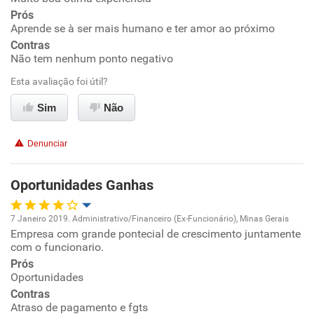
Prós
Aprende se à ser mais humano e ter amor ao próximo
Ambiente de trabalho
Contras
Não tem nenhum ponto negativo
Conciliação com a vida familiar
Esta avaliação foi útil?
Benefícios
Sim
Não
Recomenda esta empresa
Denunciar
Recomenda a diretoria
Oportunidades Ganhas
7 Janeiro 2019. Administrativo/Financeiro (Ex-Funcionário), Minas Gerais
Empresa com grande pontecial de crescimento juntamente
Oportunidade de promoção
com o funcionario.
Prós
Ambiente de trabalho
Oportunidades
Contras
Conciliação com a vida familiar
Atraso de pagamento e fgts