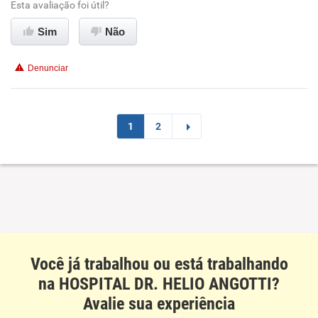
Benefícios
Esta avaliação foi útil?
Sim
Não
Recomenda esta empresa
Denunciar
1
2
Você já trabalhou ou está trabalhando
na HOSPITAL DR. HELIO ANGOTTI?
Avalie sua experiência