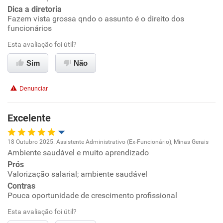
Dica a diretoria
Fazem vista grossa qndo o assunto é o direito dos
Benefícios
funcionários
Esta avaliação foi útil?
Recomenda esta empresa
Recomenda a diretoria
Sim
Não
Denunciar
Excelente
18 Outubro 2025. Assistente Administrativo (Ex-Funcionário), Minas Gerais
Ambiente saudável e muito aprendizado
Oportunidade de promoção
Prós
Valorização salarial; ambiente saudável
Ambiente de trabalho
Contras
Pouca oportunidade de crescimento profissional
Conciliação com a vida familiar
Esta avaliação foi útil?