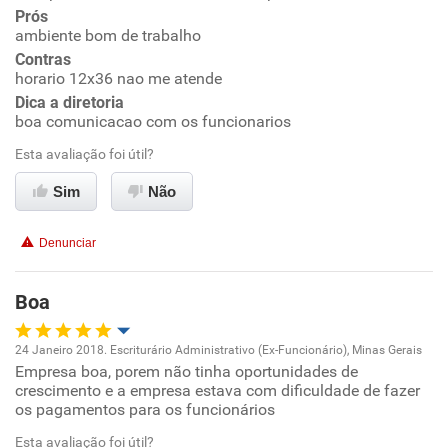
Prós
ambiente bom de trabalho
Ambiente de trabalho
Contras
horario 12x36 nao me atende
Conciliação com a vida familiar
Dica a diretoria
boa comunicacao com os funcionarios
Benefícios
Esta avaliação foi útil?
Sim
Não
Recomenda esta empresa
Recomenda a diretoria
Denunciar
Boa
24 Janeiro 2018. Escriturário Administrativo (Ex-Funcionário), Minas Gerais
Empresa boa, porem não tinha oportunidades de
Oportunidade de promoção
crescimento e a empresa estava com dificuldade de fazer
os pagamentos para os funcionários
Ambiente de trabalho
Esta avaliação foi útil?