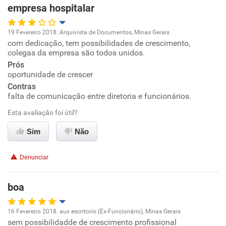
empresa hospitalar
Recomenda esta empresa
19 Fevereiro 2018. Arquivista de Documentos, Minas Gerais
Recomenda a diretoria
com dedicação, tem possibilidades de crescimento,
Oportunidade de promoção
colegas da empresa são todos unidos.
Prós
Ambiente de trabalho
oportunidade de crescer
Contras
Conciliação com a vida familiar
falta de comunicação entre diretoria e funcionários.
Esta avaliação foi útil?
Benefícios
Sim
Não
Recomenda esta empresa
Denunciar
boa
16 Fevereiro 2018. aux escritorio (Ex-Funcionário), Minas Gerais
sem possibilidadde de crescimento profissional
Oportunidade de promoção