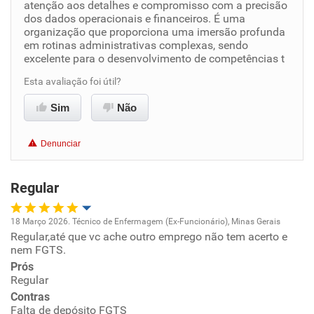
atenção aos detalhes e compromisso com a precisão
dos dados operacionais e financeiros. É uma
organização que proporciona uma imersão profunda
Benefícios
em rotinas administrativas complexas, sendo
excelente para o desenvolvimento de competências t
Recomenda esta empresa
Esta avaliação foi útil?
Sim
Não
Denunciar
Regular
18 Março 2026. Técnico de Enfermagem (Ex-Funcionário), Minas Gerais
Regular,até que vc ache outro emprego não tem acerto e
Oportunidade de promoção
nem FGTS.
Prós
Ambiente de trabalho
Regular
Contras
Conciliação com a vida familiar
Falta de depósito FGTS