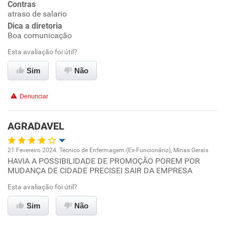
Contras
atraso de salario
Conciliação com a vida familiar
Dica a diretoria
Boa comunicação
Benefícios
Esta avaliação foi útil?
Sim
Não
Recomenda esta empresa
Recomenda a diretoria
Denunciar
AGRADAVEL
21 Fevereiro 2024. Técnico de Enfermagem (Ex-Funcionário), Minas Gerais
HAVIA A POSSIBILIDADE DE PROMOÇÃO POREM POR
Oportunidade de promoção
MUDANÇA DE CIDADE PRECISEI SAIR DA EMPRESA
Ambiente de trabalho
Esta avaliação foi útil?
Sim
Não
Conciliação com a vida familiar