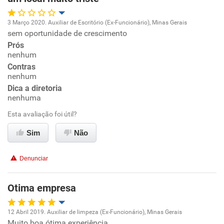
3 Março 2020. Auxiliar de Escritório (Ex-Funcionário), Minas Gerais
sem oportunidade de crescimento
Oportunidade de promoção
Prós
nenhum
Ambiente de trabalho
Contras
nenhum
Conciliação com a vida familiar
Dica a diretoria
nenhuma
Benefícios
Esta avaliação foi útil?
Sim
Não
Não recomenda esta empresa
Não recomenda a diretoria
Denunciar
Otima empresa
12 Abril 2019. Auxiliar de limpeza (Ex-Funcionário), Minas Gerais
Muito boa ótima experiência
Oportunidade de promoção