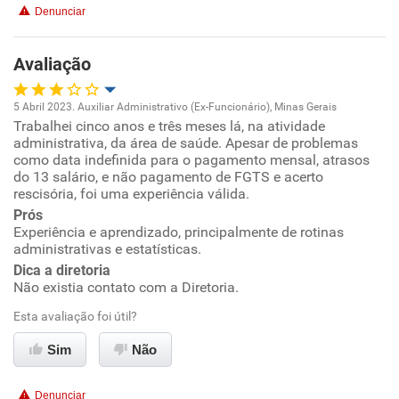
Denunciar
Benefícios
Avaliação
Recomenda esta empresa
Não recomenda a diretoria
5 Abril 2023. Auxiliar Administrativo (Ex-Funcionário), Minas Gerais
Trabalhei cinco anos e três meses lá, na atividade
Oportunidade de promoção
administrativa, da área de saúde. Apesar de problemas
como data indefinida para o pagamento mensal, atrasos
Ambiente de trabalho
do 13 salário, e não pagamento de FGTS e acerto
rescisória, foi uma experiência válida.
Prós
Conciliação com a vida familiar
Experiência e aprendizado, principalmente de rotinas
administrativas e estatísticas.
Benefícios
Dica a diretoria
Não existia contato com a Diretoria.
Não recomenda esta empresa
Esta avaliação foi útil?
Não recomenda a diretoria
Sim
Não
Denunciar