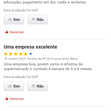
educação, pagamento em dia. nada a reclamar
Ambiente de trabalho
Esta avaliação foi útil?
Sim
Não
Conciliação com a vida familiar
Denunciar
Benefícios
Uma empresa excelente
Recomenda esta empresa
Recomenda a diretoria
18 Janeiro 2023. Auxiliar de DP (Ex-Funcionário), Bahia
Uma empresa boa, porém como é reforma de
Oportunidade de promoção
supermercado o contrato é sempre de 5 a 6 meses.
Ambiente de trabalho
Esta avaliação foi útil?
Sim
Não
Conciliação com a vida familiar
Denunciar
Benefícios