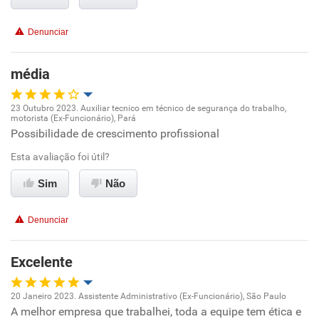
Conciliação com a vida familiar
Denunciar
Benefícios
média
Recomenda esta empresa
Recomenda a diretoria
23 Outubro 2023. Auxiliar tecnico em técnico de segurança do trabalho,
motorista (Ex-Funcionário), Pará
Oportunidade de promoção
Possibilidade de crescimento profissional
Esta avaliação foi útil?
Ambiente de trabalho
Sim
Não
Conciliação com a vida familiar
Denunciar
Benefícios
Excelente
Recomenda esta empresa
Não recomenda a diretoria
20 Janeiro 2023. Assistente Administrativo (Ex-Funcionário), São Paulo
A melhor empresa que trabalhei, toda a equipe tem ética e
Oportunidade de promoção