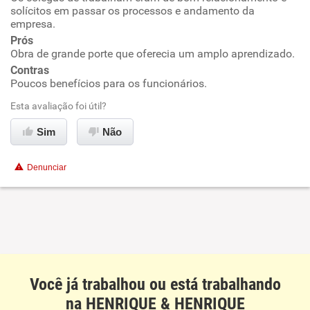
solícitos em passar os processos e andamento da
empresa.
Ambiente de trabalho
Prós
Obra de grande porte que oferecia um amplo aprendizado.
Conciliação com a vida familiar
Contras
Poucos benefícios para os funcionários.
Benefícios
Esta avaliação foi útil?
Recomenda esta empresa
Sim
Não
Denunciar
Você já trabalhou ou está trabalhando
na HENRIQUE & HENRIQUE