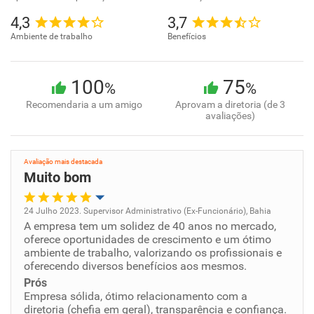
4,3
3,7
Ambiente de trabalho
Benefícios
100
75
%
%
Recomendaria a um amigo
Aprovam a diretoria (de 3
avaliações)
Avaliação mais destacada
Muito bom
24 Julho 2023. Supervisor Administrativo (Ex-Funcionário), Bahia
A empresa tem um solidez de 40 anos no mercado,
Oportunidade de promoção
oferece oportunidades de crescimento e um ótimo
ambiente de trabalho, valorizando os profissionais e
Ambiente de trabalho
oferecendo diversos benefícios aos mesmos.
Prós
Empresa sólida, ótimo relacionamento com a
Conciliação com a vida familiar
diretoria (chefia em geral), transparência e confiança.