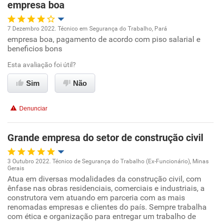
empresa boa
Recomenda esta empresa
7 Dezembro 2022. Técnico em Segurança do Trabalho, Pará
empresa boa, pagamento de acordo com piso salarial e
Oportunidade de promoção
beneficios bons
Ambiente de trabalho
Esta avaliação foi útil?
Sim
Não
Conciliação com a vida familiar
Denunciar
Benefícios
Grande empresa do setor de construção civil
Recomenda esta empresa
3 Outubro 2022. Técnico de Segurança do Trabalho (Ex-Funcionário), Minas
Gerais
Oportunidade de promoção
Atua em diversas modalidades da construção civil, com
ênfase nas obras residenciais, comerciais e industriais, a
construtora vem atuando em parceria com as mais
Ambiente de trabalho
renomadas empresas e clientes do país. Sempre trabalha
com ética e organização para entregar um trabalho de