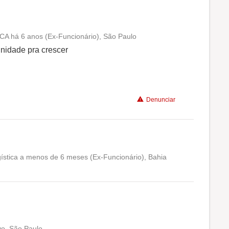
A há 6 anos (Ex-Funcionário), São Paulo
Conciliação com a vida familiar
unidade pra crescer
Benefícios
Denunciar
Recomenda a diretoria
ística a menos de 6 meses (Ex-Funcionário), Bahia
Conciliação com a vida familiar
Benefícios
Recomenda a diretoria
vo, São Paulo