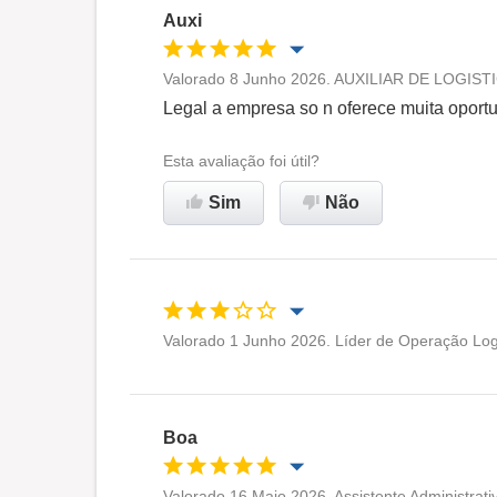
Auxi
Valorado 8 Junho 2026. AUXILIAR DE LOGISTIC
Oportunidade de promoção
Legal a empresa so n oferece muita oport
Ambiente de trabalho
Esta avaliação foi útil?
Sim
Não
Recomenda esta empresa
Valorado 1 Junho 2026. Líder de Operação Log
Oportunidade de promoção
Ambiente de trabalho
Boa
Recomenda esta empresa
Valorado 16 Maio 2026. Assistente Administrati