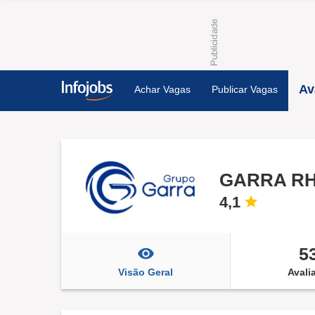
Av
Achar Vagas
Publicar Vagas
GARRA R
4,1
5
Visão Geral
Avali