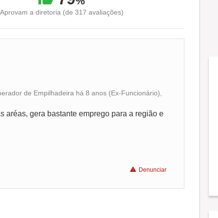
%
Aprovam a diretoria (de 317 avaliações)
Operador de Empilhadeira há 8 anos (Ex-Funcionário),
Conciliação com a vida familiar
 aréas, gera bastante emprego para a região e
Benefícios
Recomenda a diretoria
Denunciar