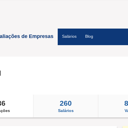
aliações de Empresas
Salários
Blog
H
36
260
ações
Salários
V