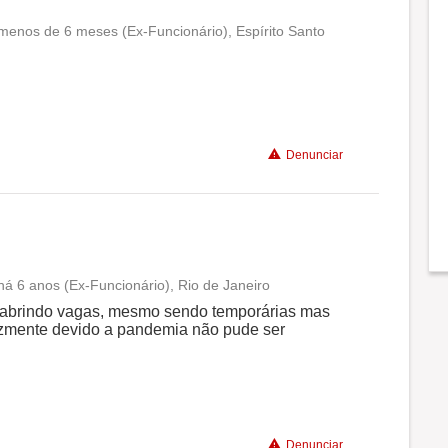
 menos de 6 meses (Ex-Funcionário), Espírito Santo
Conciliação com a vida familiar
Benefícios
Denunciar
Recomenda a diretoria
há 6 anos (Ex-Funcionário), Rio de Janeiro
Conciliação com a vida familiar
 abrindo vagas, mesmo sendo temporárias mas
izmente devido a pandemia não pude ser
Benefícios
Denunciar