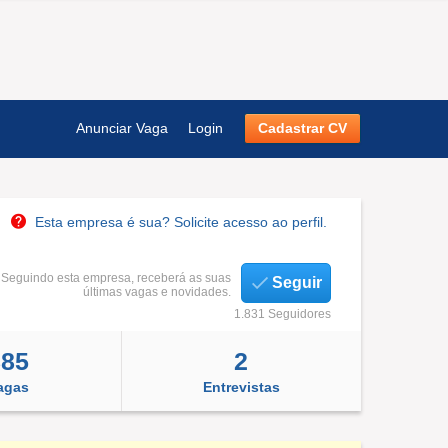
Anunciar Vaga
Login
Cadastrar CV
Esta empresa é sua? Solicite acesso ao perfil.
Seguindo esta empresa, receberá as suas
Seguir
últimas vagas e novidades.
1.831 Seguidores
885
2
agas
Entrevistas