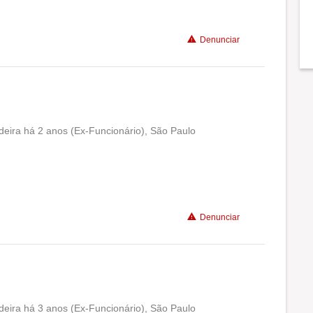
Benefícios
Denunciar
Recomenda a diretoria
eira há 2 anos (Ex-Funcionário), São Paulo
Conciliação com a vida familiar
Benefícios
Denunciar
Recomenda a diretoria
eira há 3 anos (Ex-Funcionário), São Paulo