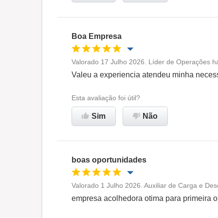
Boa Empresa
Valorado 17 Julho 2026. Líder de Operações há
Oportunidade de promoção
Valeu a experiencia atendeu minha necess
Ambiente de trabalho
Esta avaliação foi útil?
Sim
Não
Recomenda esta empresa
boas oportunidades
Valorado 1 Julho 2026. Auxiliar de Carga e Des
Oportunidade de promoção
empresa acolhedora otima para primeira o