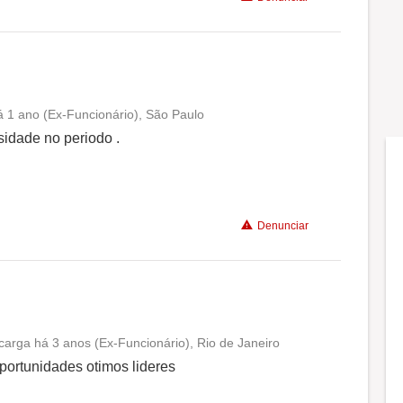
 1 ano (Ex-Funcionário), São Paulo
Conciliação com a vida familiar
idade no periodo .
Benefícios
Denunciar
Recomenda a diretoria
carga há 3 anos (Ex-Funcionário), Rio de Janeiro
Conciliação com a vida familiar
portunidades otimos lideres