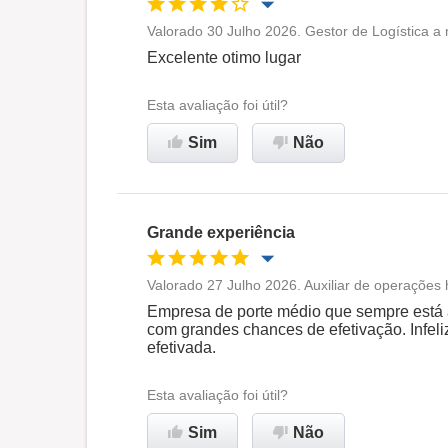
Valorado 30 Julho 2026. Gestor de Logística a
Oportunidade de promoção
Excelente otimo lugar
Ambiente de trabalho
Esta avaliação foi útil?
Sim
Não
Recomenda esta empresa
Grande experiência
Valorado 27 Julho 2026. Auxiliar de operações 
Oportunidade de promoção
Empresa de porte médio que sempre está
com grandes chances de efetivação. Infel
efetivada.
Ambiente de trabalho
Esta avaliação foi útil?
Recomenda esta empresa
Sim
Não