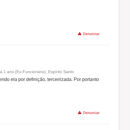
Conciliação com a vida familiar
Benefícios
Denunciar
Recomenda a diretoria
á 1 ano (Ex-Funcionário), Espírito Santo
Conciliação com a vida familiar
do ela por definição, terceirizada. Por portanto
Benefícios
Denunciar