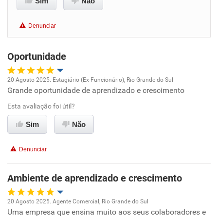
Sim
Não
Benefícios
Denunciar
Não recomenda esta empresa
Oportunidade
Não recomenda a diretoria
20 Agosto 2025. Estagiário (Ex-Funcionário), Rio Grande do Sul
Grande oportunidade de aprendizado e crescimento
Oportunidade de promoção
Esta avaliação foi útil?
Ambiente de trabalho
Sim
Não
Conciliação com a vida familiar
Denunciar
Benefícios
Ambiente de aprendizado e crescimento
Recomenda esta empresa
20 Agosto 2025. Agente Comercial, Rio Grande do Sul
Recomenda a diretoria
Uma empresa que ensina muito aos seus colaboradores e
Oportunidade de promoção