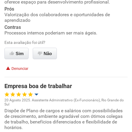
oferece espaço para desenvolvimento profissional.
Prós
Ambiente de trabalho
Valorização dos colaboradores e oportunidades de
aprendizado
Conciliação com a vida familiar
Contras
Processos internos poderiam ser mais ágeis.
Benefícios
Esta avaliação foi útil?
Sim
Não
Recomenda esta empresa
Recomenda a diretoria
Denunciar
Empresa boa de trabalhar
20 Agosto 2025. Assistente Administrativo (Ex-Funcionário), Rio Grande do
Sul
Oportunidade de promoção
Dispõe de Plano de cargos e salários com possibilidades
de crescimento, ambiente agradável com ótimos colegas
de trabalho, benefícios diferenciados e flexibilidade de
Ambiente de trabalho
horários.