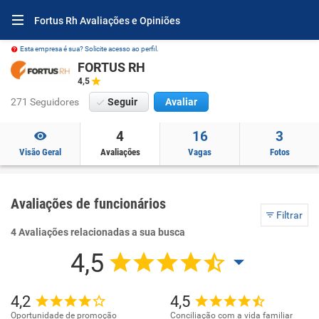
Fortus Rh Avaliações e Opiniões
Esta empresa é sua? Solicite acesso ao perfil.
FORTUS RH
4,5
271 Seguidores
Seguir
Avaliar
4
16
3
Visão Geral
Avaliações
Vagas
Fotos
Avaliações de funcionários
Filtrar
4 Avaliações relacionadas a sua busca
4,5
4,2
4,5
Oportunidade de promoção
Conciliação com a vida familiar