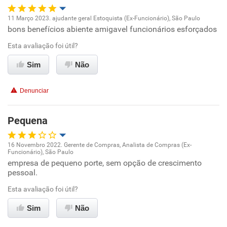
11 Março 2023. ajudante geral Estoquista (Ex-Funcionário), São Paulo
bons benefícios abiente amigavel funcionários esforçados
Oportunidade de promoção
Esta avaliação foi útil?
Ambiente de trabalho
Sim
Não
Conciliação com a vida familiar
Denunciar
Benefícios
Pequena
Recomenda esta empresa
16 Novembro 2022. Gerente de Compras, Analista de Compras (Ex-
Recomenda a diretoria
Funcionário), São Paulo
Oportunidade de promoção
empresa de pequeno porte, sem opção de crescimento
pessoal.
Ambiente de trabalho
Esta avaliação foi útil?
Conciliação com a vida familiar
Sim
Não