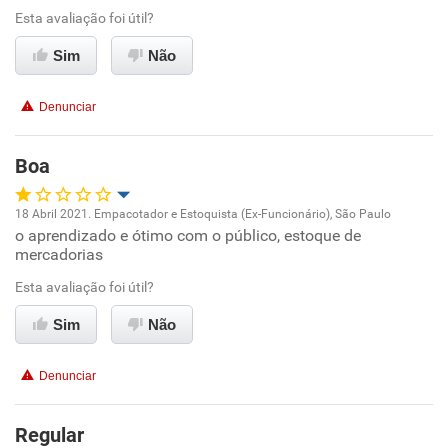
Esta avaliação foi útil?
Ambiente de trabalho
Sim
Não
Conciliação com a vida familiar
Denunciar
Benefícios
Boa
Recomenda esta empresa
18 Abril 2021. Empacotador e Estoquista (Ex-Funcionário), São Paulo
o aprendizado e ótimo com o público, estoque de
Oportunidade de promoção
mercadorias
Ambiente de trabalho
Esta avaliação foi útil?
Sim
Não
Conciliação com a vida familiar
Denunciar
Benefícios
Regular
Recomenda esta empresa