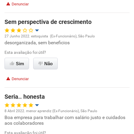
Benefícios
Denunciar
Recomenda esta empresa
Sem perspectiva de crescimento
Não recomenda a diretoria
27 Junho 2022. estoquista (Ex-Funcionário), São Paulo
desorganizada, sem beneficios
Oportunidade de promoção
Esta avaliação foi útil?
Ambiente de trabalho
Sim
Não
Conciliação com a vida familiar
Denunciar
Benefícios
Seria.. honesta
Não recomenda esta empresa
8 Abril 2022. menor aprendiz (Ex-Funcionário), São Paulo
Não recomenda a diretoria
Boa empresa para trabalhar com salário justo e cuidados
Oportunidade de promoção
aos colaboradores
Ambiente de trabalho
Esta avaliação foi útil?