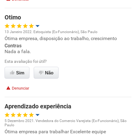
Benefícios
Otimo
Recomenda esta empresa
13 Janeiro 2022. Estoquista (Ex-Funcionário), São Paulo
Recomenda a diretoria
Ótima empresa, disposição ao trabalho, crescimento
Oportunidade de promoção
Contras
Nada a fala.
Ambiente de trabalho
Esta avaliação foi útil?
Conciliação com a vida familiar
Sim
Não
Benefícios
Denunciar
Recomenda esta empresa
Aprendizado experiência
Recomenda a diretoria
5 Dezembro 2021. Vendedora do Comercio Varejista (Ex-Funcionário), São
Paulo
Oportunidade de promoção
Ótima empresa para trabalhar Excelente equipe