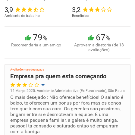
3,9
3,2
Ambiente de trabalho
Benefícios
79
67
%
%
Recomendaria a um amigo
Aprovam a diretoria (de 18
avaliações)
Avaliação mais destacada
Empresa pra quem esta começando
14 Março 2025. Assistente Administrativo (Ex-Funcionário), São Paulo
O mais desejado : Não oferece benefícios! O salario é
Oportunidade de promoção
baixo, te oferecem um bonus por fora mas os donos
tem que ir com sua cara. Os gerentes sao pessimos,
Ambiente de trabalho
brigam entre si e desmotivam a equipe. É uma
empresa pequena familiar, a galera é muito antiga,
pessoal ta cansado e saturado entao só empurram
Conciliação com a vida familiar
com a barriga