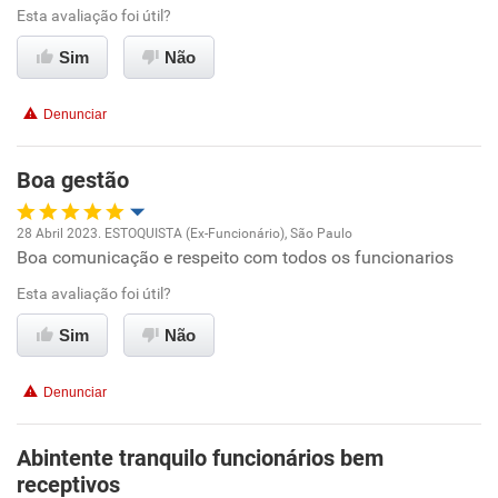
Esta avaliação foi útil?
Não recomenda esta empresa
Conciliação com a vida familiar
Sim
Não
Não recomenda a diretoria
Benefícios
Denunciar
Recomenda esta empresa
Boa gestão
Recomenda a diretoria
28 Abril 2023. ESTOQUISTA (Ex-Funcionário), São Paulo
Boa comunicação e respeito com todos os funcionarios
Oportunidade de promoção
Esta avaliação foi útil?
Ambiente de trabalho
Sim
Não
Conciliação com a vida familiar
Denunciar
Benefícios
Abintente tranquilo funcionários bem
receptivos
Recomenda esta empresa