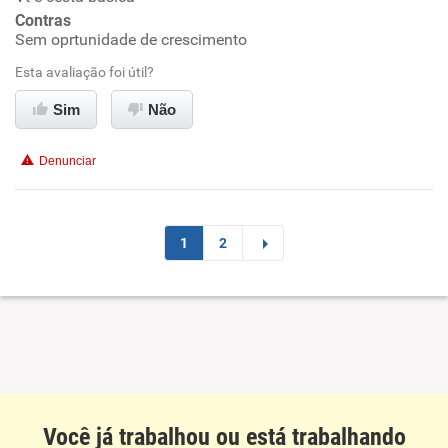
Ambiente de trabalho
Contras
Sem oprtunidade de crescimento
Conciliação com a vida familiar
Esta avaliação foi útil?
Benefícios
Sim
Não
Recomenda esta empresa
Denunciar
Recomenda a diretoria
1
2
Você já trabalhou ou está trabalhando