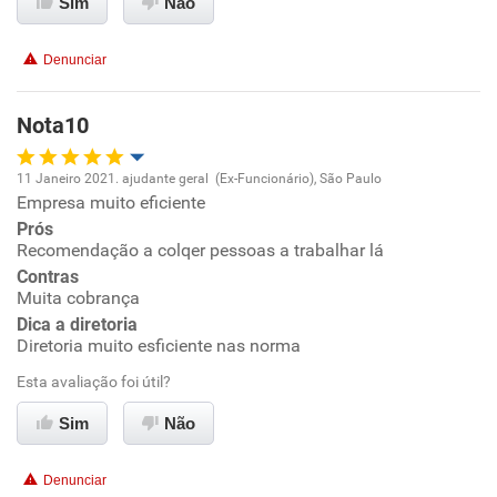
Sim
Não
Recomenda esta empresa
Denunciar
Recomenda a diretoria
Nota10
11 Janeiro 2021. ajudante geral (Ex-Funcionário), São Paulo
Empresa muito eficiente
Oportunidade de promoção
Prós
Recomendação a colqer pessoas a trabalhar lá
Ambiente de trabalho
Contras
Muita cobrança
Conciliação com a vida familiar
Dica a diretoria
Diretoria muito esficiente nas norma
Benefícios
Esta avaliação foi útil?
Sim
Não
Recomenda esta empresa
Recomenda a diretoria
Denunciar