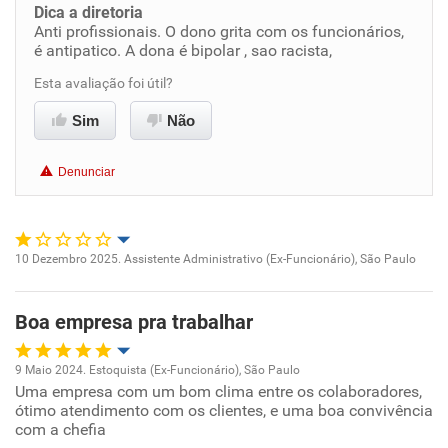
Dica a diretoria
Benefícios
Anti profissionais. O dono grita com os funcionários,
é antipatico. A dona é bipolar , sao racista,
Não recomenda esta empresa
Esta avaliação foi útil?
Não recomenda a diretoria
Sim
Não
Denunciar
10 Dezembro 2025. Assistente Administrativo (Ex-Funcionário), São Paulo
Oportunidade de promoção
Boa empresa pra trabalhar
Ambiente de trabalho
9 Maio 2024. Estoquista (Ex-Funcionário), São Paulo
Conciliação com a vida familiar
Uma empresa com um bom clima entre os colaboradores,
Oportunidade de promoção
ótimo atendimento com os clientes, e uma boa convivência
com a chefia
Benefícios
Ambiente de trabalho