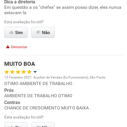
Dica a diretoria
Benefícios
Em questão a os "chefes" se assim posso dizer, eles nunca
estavam la
Não recomenda esta empresa
Esta avaliação foi útil?
Não recomenda a diretoria
Sim
Não
Denunciar
MUITO BOA
15 Fevereiro 2021. Auxiliar de Vendas (Ex-Funcionário), São Paulo
OTIMO AMBIENTE DE TRABALHO .
Oportunidade de promoção
Prós
AMBIENTE DE TRABALHO OTIMO
Ambiente de trabalho
Contras
CHANCE DE CRESCIMENTO MUITO BAIXA .
Conciliação com a vida familiar
Esta avaliação foi útil?
Benefícios