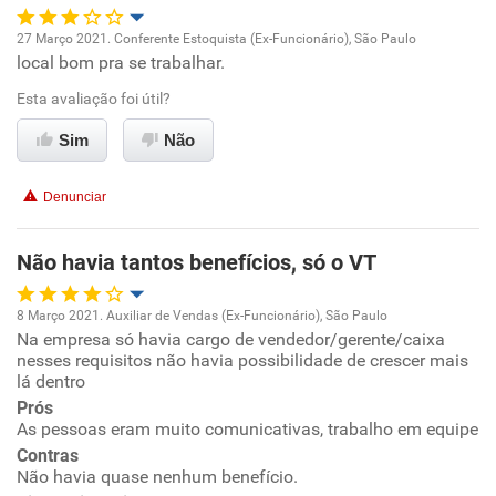
Não recomenda a diretoria
27 Março 2021. Conferente Estoquista (Ex-Funcionário), São Paulo
local bom pra se trabalhar.
Oportunidade de promoção
Esta avaliação foi útil?
Ambiente de trabalho
Sim
Não
Conciliação com a vida familiar
Denunciar
Benefícios
Não havia tantos benefícios, só o VT
Não recomenda esta empresa
8 Março 2021. Auxiliar de Vendas (Ex-Funcionário), São Paulo
Não recomenda a diretoria
Na empresa só havia cargo de vendedor/gerente/caixa
Oportunidade de promoção
nesses requisitos não havia possibilidade de crescer mais
lá dentro
Ambiente de trabalho
Prós
As pessoas eram muito comunicativas, trabalho em equipe
Conciliação com a vida familiar
Contras
Não havia quase nenhum benefício.