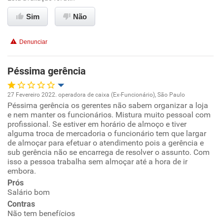
Sim
Não
Conciliação com a vida familiar
Denunciar
Benefícios
Péssima gerência
Recomenda esta empresa
Recomenda a diretoria
27 Fevereiro 2022. operadora de caixa (Ex-Funcionário), São Paulo
Péssima gerência os gerentes não sabem organizar a loja
Oportunidade de promoção
e nem manter os funcionários. Mistura muito pessoal com
profissional. Se estiver em horário de almoço e tiver
Ambiente de trabalho
alguma troca de mercadoria o funcionário tem que largar
de almoçar para efetuar o atendimento pois a gerência e
sub gerência não se encarrega de resolver o assunto. Com
Conciliação com a vida familiar
isso a pessoa trabalha sem almoçar até a hora de ir
embora.
Benefícios
Prós
Salário bom
Contras
Não recomenda esta empresa
Não tem benefícios
Não recomenda a diretoria