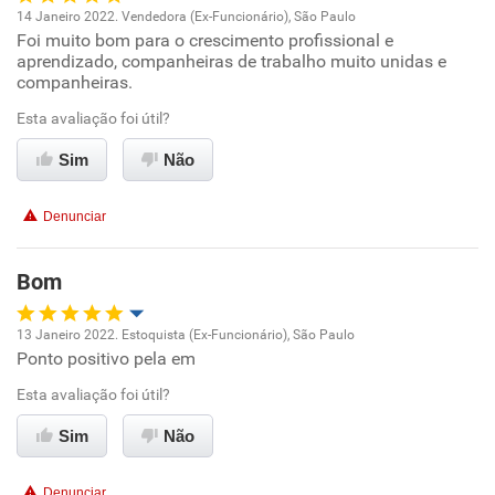
14 Janeiro 2022. Vendedora (Ex-Funcionário), São Paulo
Recomenda a diretoria
Foi muito bom para o crescimento profissional e
Oportunidade de promoção
aprendizado, companheiras de trabalho muito unidas e
companheiras.
Ambiente de trabalho
Esta avaliação foi útil?
Conciliação com a vida familiar
Sim
Não
Benefícios
Denunciar
Recomenda esta empresa
Bom
13 Janeiro 2022. Estoquista (Ex-Funcionário), São Paulo
Ponto positivo pela em
Oportunidade de promoção
Esta avaliação foi útil?
Ambiente de trabalho
Sim
Não
Conciliação com a vida familiar
Denunciar