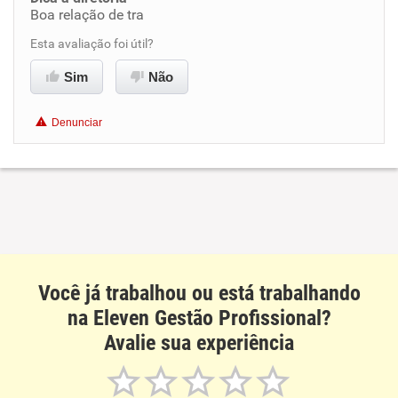
Boa relação de tra
Benefícios
Esta avaliação foi útil?
Recomenda esta empresa
Sim
Não
Recomenda a diretoria
Denunciar
Você já trabalhou ou está trabalhando
na Eleven Gestão Profissional?
Avalie sua experiência