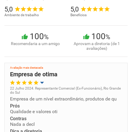
5,0
5,0
Ambiente de trabalho
Benefícios
100
100
%
%
Recomendaria a um amigo
Aprovam a diretoria (de 1
avaliações)
Avaliação mais destacada
Empresa de otima
22 Julho 2024. Representante Comercial (Ex-Funcionário), Rio Grande
do Sul
Oportunidade de promoção
Empresa de um nível extraordinário, produtos de qu
Prós
Ambiente de trabalho
Qualidade e valores oti
Contras
Nada a decl
Conciliação com a vida familiar
Dica a diretoria