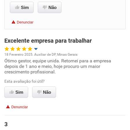
Benefícios
Sim
Não
Não recomenda esta empresa
Denunciar
Não recomenda a diretoria
Excelente empresa para trabalhar
18 Fevereiro 2025. Auxiliar de DP, Minas Gerais
Ótimo gestor, equipe unida. Retornei para a empresa
Oportunidade de promoção
depois de 1 ano e meio, hoje procuro um maior
crescimento profissional.
Ambiente de trabalho
Esta avaliação foi útil?
Conciliação com a vida familiar
Sim
Não
Benefícios
Denunciar
Recomenda esta empresa
3
Recomenda a diretoria