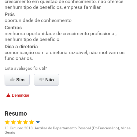
crescimento em questão de conhecimento, não oferece
nenhum tipo de benefícios, empresa familiar.
Ambiente de trabalho
Prós
oportunidade de conhecimento
Conciliação com a vida familiar
Contras
nenhuma oportunidade de crescimento profissional,
nenhum tipo de benefício.
Benefícios
Dica a diretoria
comunicação com a diretoria razoável, não motivam os
Recomenda esta empresa
funcionários.
Recomenda a diretoria
Esta avaliação foi útil?
Sim
Não
Denunciar
Resumo
11 Outubro 2018. Auxiliar de Departamento Pessoal (Ex-Funcionário), Minas
Gerais
Oportunidade de promoção