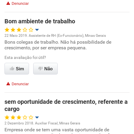
Denunciar
Benefícios
Bom ambiente de trabalho
Recomenda esta empresa
22 Maio 2019. Assistente de RH (Ex-Funcionário), Minas Gerais
Recomenda a diretoria
Bons colegas de trabalho. Não há possibilidade de
Oportunidade de promoção
crescimento, por ser empresa pequena.
Ambiente de trabalho
Esta avaliação foi útil?
Sim
Não
Conciliação com a vida familiar
Denunciar
Benefícios
sem oportunidade de crescimento, referente a
Recomenda esta empresa
cargo
Recomenda a diretoria
2 Dezembro 2018. Auxiliar Fiscal, Minas Gerais
Empresa onde se tem uma vasta oportunidade de
Oportunidade de promoção