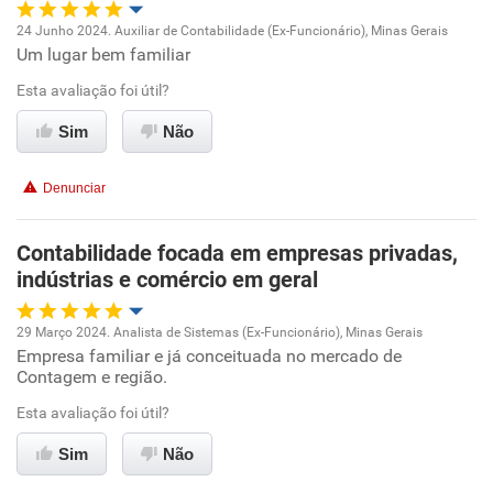
24 Junho 2024. Auxiliar de Contabilidade (Ex-Funcionário), Minas Gerais
Um lugar bem familiar
Oportunidade de promoção
Esta avaliação foi útil?
Ambiente de trabalho
Sim
Não
Conciliação com a vida familiar
Denunciar
Benefícios
Contabilidade focada em empresas privadas,
indústrias e comércio em geral
Recomenda esta empresa
Recomenda a diretoria
29 Março 2024. Analista de Sistemas (Ex-Funcionário), Minas Gerais
Empresa familiar e já conceituada no mercado de
Oportunidade de promoção
Contagem e região.
Ambiente de trabalho
Esta avaliação foi útil?
Sim
Não
Conciliação com a vida familiar