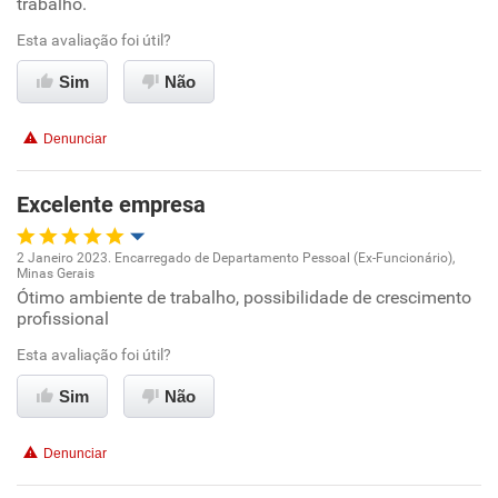
trabalho.
Ambiente de trabalho
Esta avaliação foi útil?
Sim
Não
Conciliação com a vida familiar
Denunciar
Benefícios
Excelente empresa
Recomenda esta empresa
2 Janeiro 2023. Encarregado de Departamento Pessoal (Ex-Funcionário),
Minas Gerais
Oportunidade de promoção
Ótimo ambiente de trabalho, possibilidade de crescimento
profissional
Ambiente de trabalho
Esta avaliação foi útil?
Conciliação com a vida familiar
Sim
Não
Benefícios
Denunciar