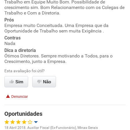
Trabalho em Equipe Muito Bom. Possibilidade de
crescimento sim. Bom Relacionamento com os Colegas de
Trabalho e Com a Diretoria.
Ambiente de trabalho
Prós
Empresa muito Conceituada. Uma Empresa que da
Conciliação com a vida familiar
Oportunidade de Trabalho sem muita Exigência .
Contras
Benefícios
Nada
Dica a diretoria
Ótimos Diretores. Sempre motivando a Todos, para o
Recomenda esta empresa
Crescimento, junto a Empresa.
Recomenda a diretoria
Esta avaliação foi útil?
Sim
Não
Denunciar
Oportunidades
18 Abril 2018. Auxiliar Fiscal (Ex-Funcionário), Minas Gerais