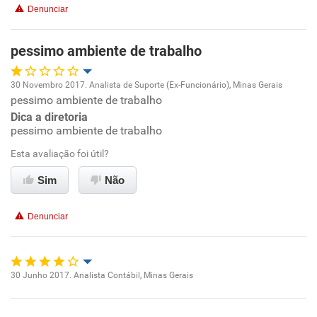
Denunciar
Recomenda esta empresa
Recomenda a diretoria
pessimo ambiente de trabalho
30 Novembro 2017. Analista de Suporte (Ex-Funcionário), Minas Gerais
pessimo ambiente de trabalho
Oportunidade de promoção
Dica a diretoria
pessimo ambiente de trabalho
Ambiente de trabalho
Esta avaliação foi útil?
Conciliação com a vida familiar
Sim
Não
Benefícios
Denunciar
Não recomenda esta empresa
Não recomenda a diretoria
30 Junho 2017. Analista Contábil, Minas Gerais
Oportunidade de promoção