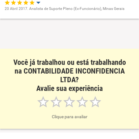
Ambiente de trabalho
20 Abril 2017. Analista de Suporte Pleno (Ex-Funcionário), Minas Gerais
Oportunidade de promoção
Conciliação com a vida familiar
Ambiente de trabalho
Benefícios
Conciliação com a vida familiar
Recomenda esta empresa
Você já trabalhou ou está trabalhando
Benefícios
na CONTABILIDADE INCONFIDENCIA
LTDA?
Recomenda esta empresa
Avalie sua experiência
Clique para avaliar