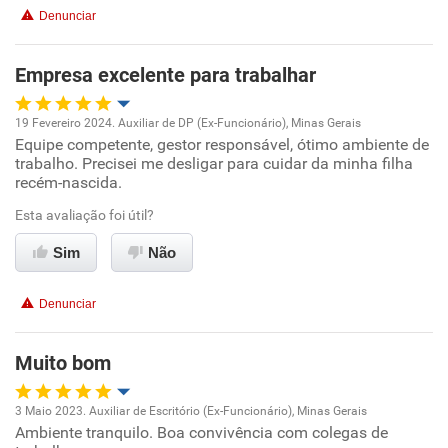
Denunciar
Benefícios
Empresa excelente para trabalhar
Recomenda esta empresa
Recomenda a diretoria
19 Fevereiro 2024. Auxiliar de DP (Ex-Funcionário), Minas Gerais
Equipe competente, gestor responsável, ótimo ambiente de
Oportunidade de promoção
trabalho. Precisei me desligar para cuidar da minha filha
recém-nascida.
Ambiente de trabalho
Esta avaliação foi útil?
Conciliação com a vida familiar
Sim
Não
Benefícios
Denunciar
Recomenda esta empresa
Muito bom
Recomenda a diretoria
3 Maio 2023. Auxiliar de Escritório (Ex-Funcionário), Minas Gerais
Ambiente tranquilo. Boa convivência com colegas de
Oportunidade de promoção