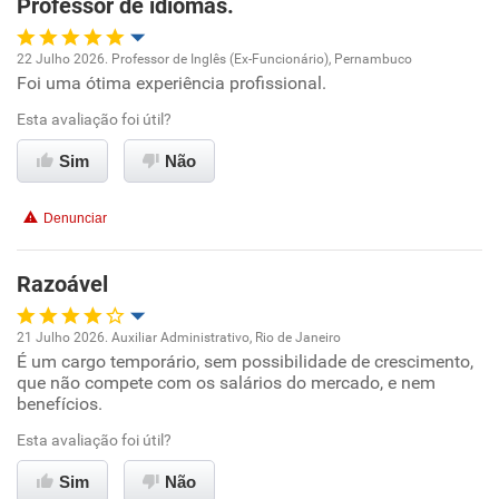
Professor de idiomas.
Ambiente de trabalho
22 Julho 2026. Professor de Inglês (Ex-Funcionário), Pernambuco
Conciliação com a vida familiar
Foi uma ótima experiência profissional.
Oportunidade de promoção
Esta avaliação foi útil?
Benefícios
Ambiente de trabalho
Sim
Não
Recomenda esta empresa
Conciliação com a vida familiar
Denunciar
Benefícios
Razoável
Recomenda esta empresa
21 Julho 2026. Auxiliar Administrativo, Rio de Janeiro
É um cargo temporário, sem possibilidade de crescimento,
Oportunidade de promoção
que não compete com os salários do mercado, e nem
benefícios.
Ambiente de trabalho
Esta avaliação foi útil?
Conciliação com a vida familiar
Sim
Não