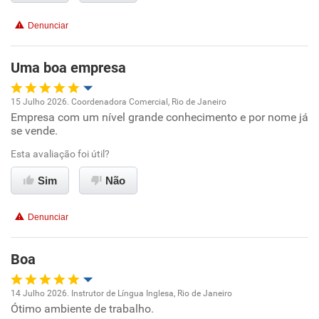
Benefícios
Denunciar
Não recomenda esta empresa
Uma boa empresa
15 Julho 2026. Coordenadora Comercial, Rio de Janeiro
Empresa com um nível grande conhecimento e por nome já
Oportunidade de promoção
se vende.
Ambiente de trabalho
Esta avaliação foi útil?
Sim
Não
Conciliação com a vida familiar
Denunciar
Benefícios
Boa
Recomenda esta empresa
Recomenda a diretoria
14 Julho 2026. Instrutor de Língua Inglesa, Rio de Janeiro
Ótimo ambiente de trabalho.
Oportunidade de promoção