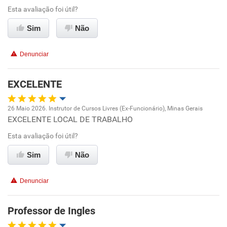
Esta avaliação foi útil?
Ambiente de trabalho
Sim
Não
Conciliação com a vida familiar
Denunciar
Benefícios
EXCELENTE
Recomenda esta empresa
26 Maio 2026. Instrutor de Cursos Livres (Ex-Funcionário), Minas Gerais
Recomenda a diretoria
EXCELENTE LOCAL DE TRABALHO
Oportunidade de promoção
Esta avaliação foi útil?
Ambiente de trabalho
Sim
Não
Conciliação com a vida familiar
Denunciar
Benefícios
Professor de Ingles
Recomenda esta empresa