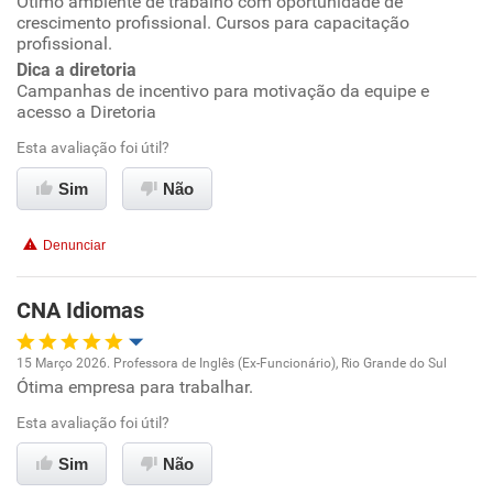
Ótimo ambiente de trabalho com oportunidade de
Oportunidade de promoção
crescimento profissional. Cursos para capacitação
profissional.
Ambiente de trabalho
Dica a diretoria
Campanhas de incentivo para motivação da equipe e
acesso a Diretoria
Conciliação com a vida familiar
Esta avaliação foi útil?
Benefícios
Sim
Não
Recomenda esta empresa
Denunciar
Recomenda a diretoria
CNA Idiomas
15 Março 2026. Professora de Inglês (Ex-Funcionário), Rio Grande do Sul
Ótima empresa para trabalhar.
Oportunidade de promoção
Esta avaliação foi útil?
Ambiente de trabalho
Sim
Não