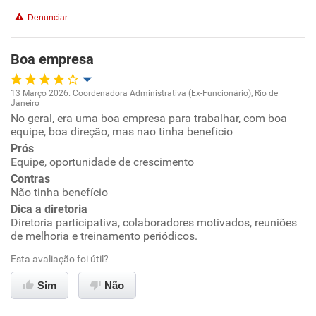
Conciliação com a vida familiar
Denunciar
Benefícios
Boa empresa
Recomenda esta empresa
13 Março 2026. Coordenadora Administrativa (Ex-Funcionário), Rio de
Janeiro
Oportunidade de promoção
No geral, era uma boa empresa para trabalhar, com boa
equipe, boa direção, mas nao tinha benefício
Ambiente de trabalho
Prós
Equipe, oportunidade de crescimento
Contras
Conciliação com a vida familiar
Não tinha benefício
Dica a diretoria
Benefícios
Diretoria participativa, colaboradores motivados, reuniões
de melhoria e treinamento periódicos.
Recomenda esta empresa
Esta avaliação foi útil?
Recomenda a diretoria
Sim
Não