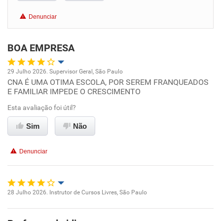
Benefícios
Denunciar
Recomenda esta empresa
BOA EMPRESA
29 Julho 2026. Supervisor Geral, São Paulo
CNA É UMA OTIMA ESCOLA, POR SEREM FRANQUEADOS
Oportunidade de promoção
E FAMILIAR IMPEDE O CRESCIMENTO
Ambiente de trabalho
Esta avaliação foi útil?
Sim
Não
Conciliação com a vida familiar
Denunciar
Benefícios
Recomenda esta empresa
28 Julho 2026. Instrutor de Cursos Livres, São Paulo
Recomenda a diretoria
Oportunidade de promoção