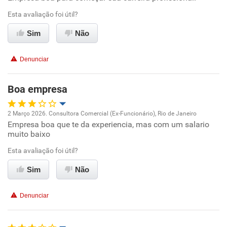
Esta avaliação foi útil?
Ambiente de trabalho
Sim
Não
Conciliação com a vida familiar
Denunciar
Benefícios
Boa empresa
Recomenda esta empresa
2 Março 2026. Consultora Comercial (Ex-Funcionário), Rio de Janeiro
Não recomenda a diretoria
Empresa boa que te da experiencia, mas com um salario
Oportunidade de promoção
muito baixo
Ambiente de trabalho
Esta avaliação foi útil?
Sim
Não
Conciliação com a vida familiar
Denunciar
Benefícios