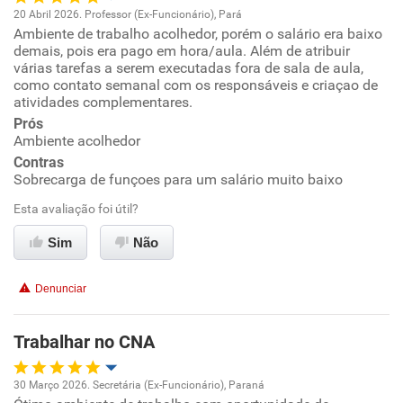
20 Abril 2026. Professor (Ex-Funcionário), Pará
Ambiente de trabalho acolhedor, porém o salário era baixo
Oportunidade de promoção
demais, pois era pago em hora/aula. Além de atribuir
várias tarefas a serem executadas fora de sala de aula,
Ambiente de trabalho
como contato semanal com os responsáveis e criaçao de
atividades complementares.
Prós
Conciliação com a vida familiar
Ambiente acolhedor
Contras
Benefícios
Sobrecarga de funçoes para um salário muito baixo
Esta avaliação foi útil?
Não recomenda esta empresa
Sim
Não
Denunciar
Trabalhar no CNA
30 Março 2026. Secretária (Ex-Funcionário), Paraná