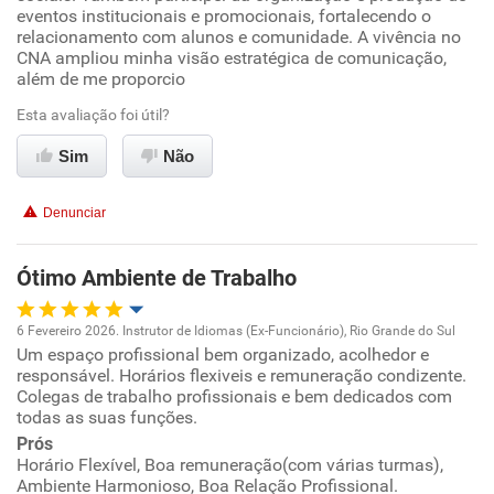
Conciliação com a vida familiar
eventos institucionais e promocionais, fortalecendo o
relacionamento com alunos e comunidade. A vivência no
CNA ampliou minha visão estratégica de comunicação,
Benefícios
além de me proporcio
Recomenda esta empresa
Esta avaliação foi útil?
Recomenda a diretoria
Sim
Não
Denunciar
Ótimo Ambiente de Trabalho
6 Fevereiro 2026. Instrutor de Idiomas (Ex-Funcionário), Rio Grande do Sul
Um espaço profissional bem organizado, acolhedor e
Oportunidade de promoção
responsável. Horários flexiveis e remuneração condizente.
Colegas de trabalho profissionais e bem dedicados com
Ambiente de trabalho
todas as suas funções.
Prós
Horário Flexível, Boa remuneração(com várias turmas),
Conciliação com a vida familiar
Ambiente Harmonioso, Boa Relação Profissional.