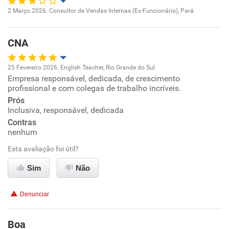
Não recomenda esta empresa
2 Março 2026. Consultor de Vendas Internas (Ex-Funcionário), Pará
Recomenda a diretoria
Oportunidade de promoção
CNA
Ambiente de trabalho
25 Fevereiro 2026. English Teacher, Rio Grande do Sul
Conciliação com a vida familiar
Empresa responsável, dedicada, de crescimento
Oportunidade de promoção
profissional e com colegas de trabalho incríveis.
Benefícios
Prós
Ambiente de trabalho
Inclusiva, responsável, dedicada
Contras
Não recomenda esta empresa
Conciliação com a vida familiar
nenhum
Não recomenda a diretoria
Esta avaliação foi útil?
Benefícios
Sim
Não
Recomenda esta empresa
Denunciar
Recomenda a diretoria
Boa