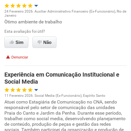
24 Fevereiro 2026. Auxiliar Administrativo Financeiro (Ex-Funcionário), Rio de
Janeiro
Oportunidade de promoção
Òtimo ambiente de trabalho
Esta avaliação foi útil?
Ambiente de trabalho
Sim
Não
Conciliação com a vida familiar
Denunciar
Benefícios
Experiência em Comunicação Institucional e
Recomenda esta empresa
Social Media
11 Fevereiro 2026. Social Media (Ex-Funcionário), Espírito Santo
Atuei como Estagiária de Comunicação no CNA, sendo
Oportunidade de promoção
responsável pelo setor de comunicação das unidades
Praia do Canto e Jardim da Penha. Durante esse período,
Ambiente de trabalho
trabalhei como social media, desenvolvendo planejamento
de conteúdo, produção de peças e gestão das redes
sociais. Também participei da organização e produção de