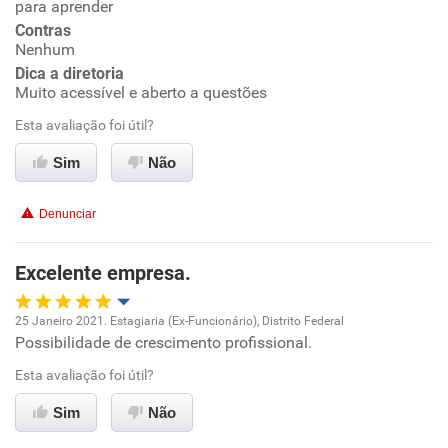
para aprender
Conciliação com a vida familiar
Contras
Nenhum
Dica a diretoria
Benefícios
Muito acessível e aberto a questões
Esta avaliação foi útil?
Recomenda esta empresa
Recomenda a diretoria
Sim
Não
Denunciar
Excelente empresa.
25 Janeiro 2021. Estagiaria (Ex-Funcionário), Distrito Federal
Possibilidade de crescimento profissional.
Oportunidade de promoção
Esta avaliação foi útil?
Ambiente de trabalho
Sim
Não
Conciliação com a vida familiar