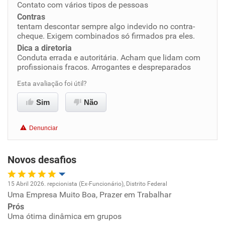
Contato com vários tipos de pessoas
Contras
Benefícios
tentam descontar sempre algo indevido no contra-
cheque. Exigem combinados só firmados pra eles.
Dica a diretoria
Não recomenda esta empresa
Conduta errada e autoritária. Acham que lidam com
Não recomenda a diretoria
profissionais fracos. Arrogantes e despreparados
Esta avaliação foi útil?
Sim
Não
Denunciar
Novos desafios
15 Abril 2026. repcionista (Ex-Funcionário), Distrito Federal
Uma Empresa Muito Boa, Prazer em Trabalhar
Oportunidade de promoção
Prós
Uma ótima dinâmica em grupos
Ambiente de trabalho