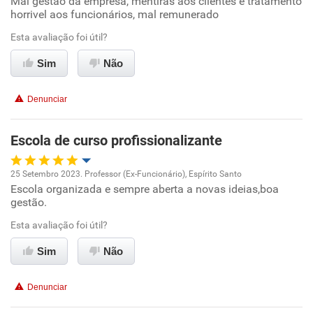
Mal gestão da empresa, mentiras aos clientes e tratamento
Oportunidade de promoção
horrivel aos funcionários, mal remunerado
Ambiente de trabalho
Esta avaliação foi útil?
Sim
Não
Conciliação com a vida familiar
Denunciar
Benefícios
Escola de curso profissionalizante
Não recomenda esta empresa
Não recomenda a diretoria
25 Setembro 2023. Professor (Ex-Funcionário), Espírito Santo
Escola organizada e sempre aberta a novas ideias,boa
Oportunidade de promoção
gestão.
Ambiente de trabalho
Esta avaliação foi útil?
Sim
Não
Conciliação com a vida familiar
Denunciar
Benefícios