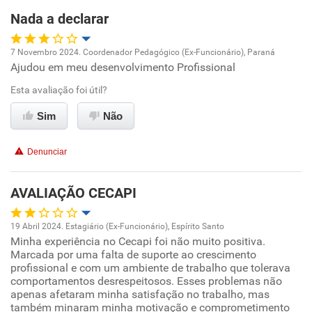
Nada a declarar
Recomenda esta empresa
Recomenda a diretoria
7 Novembro 2024. Coordenador Pedagógico (Ex-Funcionário), Paraná
Ajudou em meu desenvolvimento Profissional
Oportunidade de promoção
Esta avaliação foi útil?
Ambiente de trabalho
Sim
Não
Conciliação com a vida familiar
Denunciar
Benefícios
AVALIAÇÃO CECAPI
Recomenda esta empresa
19 Abril 2024. Estagiário (Ex-Funcionário), Espírito Santo
Recomenda a diretoria
Minha experiência no Cecapi foi não muito positiva.
Oportunidade de promoção
Marcada por uma falta de suporte ao crescimento
profissional e com um ambiente de trabalho que tolerava
Ambiente de trabalho
comportamentos desrespeitosos. Esses problemas não
apenas afetaram minha satisfação no trabalho, mas
também minaram minha motivação e comprometimento
Conciliação com a vida familiar