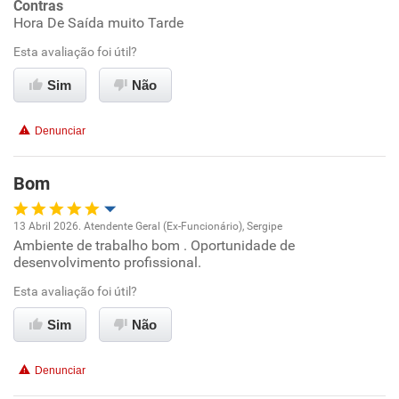
Contras
Hora De Saída muito Tarde
Conciliação com a vida familiar
Esta avaliação foi útil?
Benefícios
Sim
Não
Recomenda esta empresa
Denunciar
Bom
13 Abril 2026. Atendente Geral (Ex-Funcionário), Sergipe
Ambiente de trabalho bom . Oportunidade de
Oportunidade de promoção
desenvolvimento profissional.
Ambiente de trabalho
Esta avaliação foi útil?
Sim
Não
Conciliação com a vida familiar
Denunciar
Benefícios