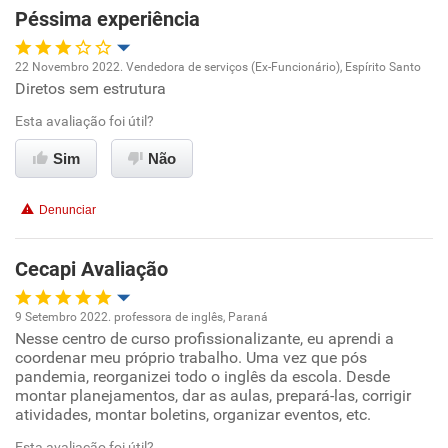
Péssima experiência
Recomenda esta empresa
Recomenda a diretoria
22 Novembro 2022. Vendedora de serviços (Ex-Funcionário), Espírito Santo
Diretos sem estrutura
Oportunidade de promoção
Esta avaliação foi útil?
Ambiente de trabalho
Sim
Não
Conciliação com a vida familiar
Denunciar
Benefícios
Cecapi Avaliação
Não recomenda esta empresa
9 Setembro 2022. professora de inglês, Paraná
Não recomenda a diretoria
Nesse centro de curso profissionalizante, eu aprendi a
Oportunidade de promoção
coordenar meu próprio trabalho. Uma vez que pós
pandemia, reorganizei todo o inglês da escola. Desde
Ambiente de trabalho
montar planejamentos, dar as aulas, prepará-las, corrigir
atividades, montar boletins, organizar eventos, etc.
Conciliação com a vida familiar
Esta avaliação foi útil?