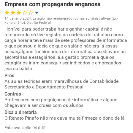
Empresa com propaganda enganosa
Recomenda esta empresa
Recomenda a diretoria
14 Janeiro 2024. Estágio não remunerado rotinas administrativas (Ex-
Funcionário), Distrito Federal
Oportunidade de promoção
Horrível para poder trabalhar e ganhar capital é não
remunerado só tive registro na carteira de trabalho como
carga horária,teve mais de sete professores de informática
Ambiente de trabalho
o que passou a ideia de que o salário não era lá essas
coisas,alguns funcionários de informática assediavam as
Conciliação com a vida familiar
secretárias e estagiários lá,a gestão prometia que os
estagiários iriam conseguir ser indicados e empregados
,era só balela
Benefícios
Prós
As aulas teóricas eram maravilhosas de Contabilidade,
Não recomenda esta empresa
Secretariado e Departamento Pessoal
Contras
Não recomenda a diretoria
Professores com preguiçosos de informática e alguns
chegavam a ser cruéis com os alunos
Dica a diretoria
O Renato Pinafo não me dava muita firmeza o dono de lá
Esta avaliação foi útil?