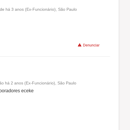
de há 3 anos (Ex-Funcionário), São Paulo
Conciliação com a vida familiar
Benefícios
Denunciar
Recomenda a diretoria
ção há 2 anos (Ex-Funcionário), São Paulo
Conciliação com a vida familiar
aboradores eceke
Benefícios
Recomenda a diretoria