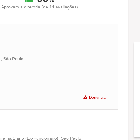
Aprovam a diretoria (de 14 avaliações)
e, São Paulo
Conciliação com a vida familiar
Benefícios
Denunciar
Recomenda a diretoria
ra há 1 ano (Ex-Funcionário), São Paulo