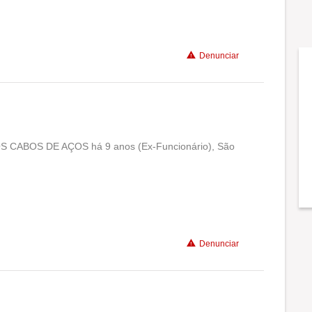
Benefícios
Denunciar
 CABOS DE AÇOS há 9 anos (Ex-Funcionário), São
Conciliação com a vida familiar
Benefícios
Recomenda a diretoria
Denunciar