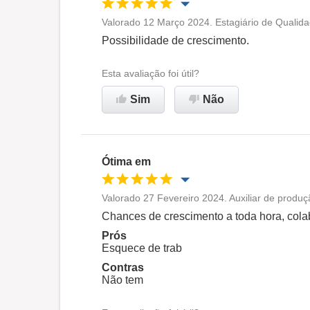
Valorado 12 Março 2024. Estagiário de Qualida
Oportunidade de promoção
Possibilidade de crescimento.
Ambiente de trabalho
Esta avaliação foi útil?
Sim
Não
Recomenda esta empresa
Ótima em
Valorado 27 Fevereiro 2024. Auxiliar de produ
Oportunidade de promoção
Chances de crescimento a toda hora, col
Prós
Ambiente de trabalho
Esquece de trab
Contras
Não tem
Recomenda esta empresa