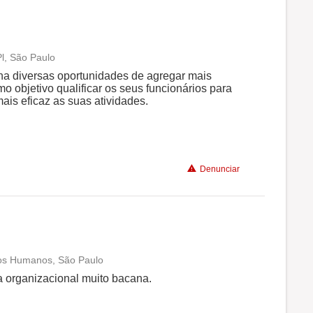
Pl, São Paulo
Conciliação com a vida familiar
a diversas oportunidades de agregar mais
 objetivo qualificar os seus funcionários para
is eficaz as suas atividades.
Benefícios
Recomenda a diretoria
Denunciar
sos Humanos, São Paulo
Conciliação com a vida familiar
 organizacional muito bacana.
Benefícios