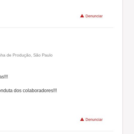
Denunciar
inha de Produção, São Paulo
Conciliação com a vida familiar
Benefícios
s!!!
nduta dos colaboradores!!!
Recomenda a diretoria
Denunciar