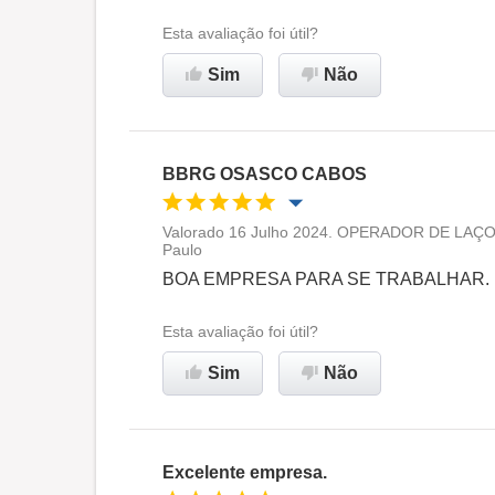
Ambiente de trabalho
Esta avaliação foi útil?
Sim
Não
Recomenda esta empresa
BBRG OSASCO CABOS
Valorado 16 Julho 2024. OPERADOR DE LAÇOS
Paulo
Oportunidade de promoção
BOA EMPRESA PARA SE TRABALHAR.
Ambiente de trabalho
Esta avaliação foi útil?
Sim
Não
Recomenda esta empresa
Excelente empresa.