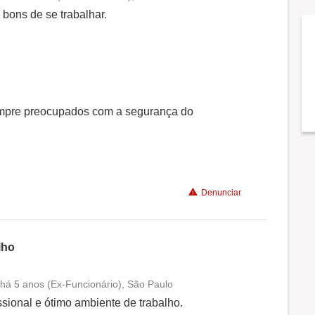
Conciliação com a vida familiar
bons de se trabalhar.
Benefícios
Recomenda a diretoria
empre preocupados com a segurança do
Denunciar
lho
 há 5 anos (Ex-Funcionário), São Paulo
Conciliação com a vida familiar
sional e ótimo ambiente de trabalho.