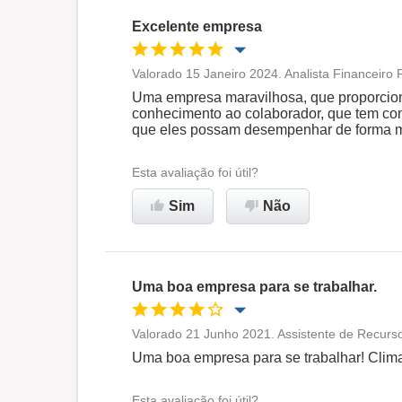
Excelente empresa
Valorado 15 Janeiro 2024. Analista Financeiro 
Oportunidade de promoção
Uma empresa maravilhosa, que proporcion
conhecimento ao colaborador, que tem como
que eles possam desempenhar de forma ma
Ambiente de trabalho
Esta avaliação foi útil?
Recomenda esta empresa
Sim
Não
Uma boa empresa para se trabalhar.
Valorado 21 Junho 2021. Assistente de Recur
Oportunidade de promoção
Uma boa empresa para se trabalhar! Clima
Ambiente de trabalho
Esta avaliação foi útil?