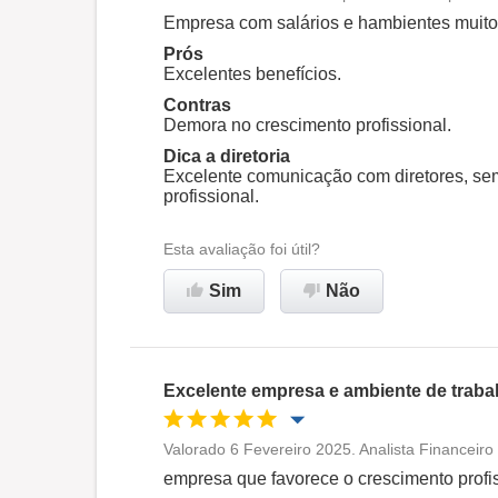
Oportunidade de promoção
Empresa com salários e hambientes muito 
Prós
Ambiente de trabalho
Excelentes benefícios.
Contras
Demora no crescimento profissional.
Recomenda esta empresa
Dica a diretoria
Excelente comunicação com diretores, s
profissional.
Esta avaliação foi útil?
Sim
Não
Excelente empresa e ambiente de traba
Valorado 6 Fevereiro 2025. Analista Financeiro
Oportunidade de promoção
empresa que favorece o crescimento profis