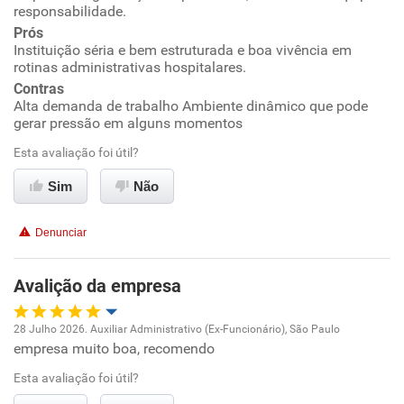
responsabilidade.
Benefícios
Prós
Instituição séria e bem estruturada e boa vivência em
Recomenda esta empresa
rotinas administrativas hospitalares.
Recomenda a diretoria
Contras
Alta demanda de trabalho Ambiente dinâmico que pode
gerar pressão em alguns momentos
Esta avaliação foi útil?
Sim
Não
Denunciar
Avalição da empresa
28 Julho 2026. Auxiliar Administrativo (Ex-Funcionário), São Paulo
empresa muito boa, recomendo
Oportunidade de promoção
Esta avaliação foi útil?
Ambiente de trabalho