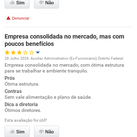
Sim
Não
Conciliação com a vida familiar
Denunciar
Benefícios
Empresa consolidada no mercado, mas com
poucos benefícios
Recomenda esta empresa
Recomenda a diretoria
28 Julho 2026. Auxiliar Administrativo (Ex-Funcionário), Distrito Federal
Empresa consolidada no mercado, com ótima estrutura
Oportunidade de promoção
para se trabalhar e ambiente tranquilo.
Prós
Ambiente de trabalho
Ótima estrutura.
Contras
Conciliação com a vida familiar
Sem vale alimentação e plano de saúde.
Dica a diretoria
Ótimos diretores.
Benefícios
Esta avaliação foi útil?
Recomenda esta empresa
Sim
Não
Recomenda a diretoria