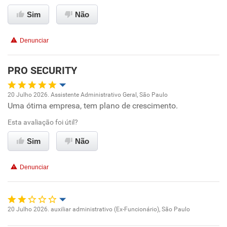
Sim
Não
Recomenda esta empresa
Conciliação com a vida familiar
Recomenda a diretoria
Denunciar
Benefícios
PRO SECURITY
Recomenda esta empresa
Recomenda a diretoria
20 Julho 2026. Assistente Administrativo Geral, São Paulo
Uma ótima empresa, tem plano de crescimento.
Oportunidade de promoção
Esta avaliação foi útil?
Ambiente de trabalho
Sim
Não
Conciliação com a vida familiar
Denunciar
Benefícios
Recomenda esta empresa
20 Julho 2026. auxiliar administrativo (Ex-Funcionário), São Paulo
Oportunidade de promoção
Recomenda a diretoria