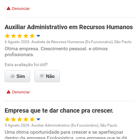
Denunciar
Auxiliar Administrativo em Recursos Humanos
6 Agosto 2026. Analista de Recursos Humanos (Ex-Funcionário), São Paulo
Otima empresa. Crescimento pessoal. e otimos
Oportunidade de promoção
profissionais.
Ambiente de trabalho
Esta avaliação foi útil?
Sim
Não
Conciliação com a vida familiar
Denunciar
Benefícios
Empresa que te dar chance pra crescer.
Recomenda esta empresa
Recomenda a diretoria
5 Agosto 2026. Auxiliar Administrativo (Ex-Funcionário), São Paulo
Uma ótima oportunidade para crescer e se aperfeiçoar
Oportunidade de promoção
dentro da empresa Exologística, uma empresa que te dá