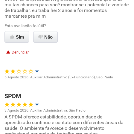
muitas chances para você mostrar seu potencial e vontade
Ambiente de trabalho
de trabalhar. eu trabalhei 2 anos e foi momentos
marcantes pra mim
Conciliação com a vida familiar
Esta avaliação foi útil?
Sim
Não
Benefícios
Denunciar
Recomenda esta empresa
Recomenda a diretoria
5 Agosto 2026. Auxiliar Administrativo (Ex-Funcionário), São Paulo
Oportunidade de promoção
SPDM
Ambiente de trabalho
3 Agosto 2026. Auxiliar Administrativa, São Paulo
Conciliação com a vida familiar
A SPDM oferece estabilidade, oportunidade de
Oportunidade de promoção
aprendizado contínuo e contato com diferentes áreas da
saúde. O ambiente favorece o desenvolvimento
Benefícios
Ambiente de trabalho
profissional por meio do trabalho em equipe