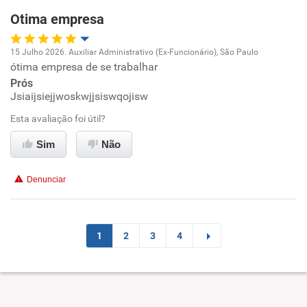
Otima empresa
Ambiente de trabalho
15 Julho 2026. Auxiliar Administrativo (Ex-Funcionário), São Paulo
Conciliação com a vida familiar
ótima empresa de se trabalhar
Oportunidade de promoção
Prós
Benefícios
Jsiaijsiejjwoskwjjsiswqojisw
Ambiente de trabalho
Esta avaliação foi útil?
Não recomenda esta empresa
Conciliação com a vida familiar
Sim
Não
Não recomenda a diretoria
Benefícios
Denunciar
Não recomenda esta empresa
Não recomenda a diretoria
1
2
3
4