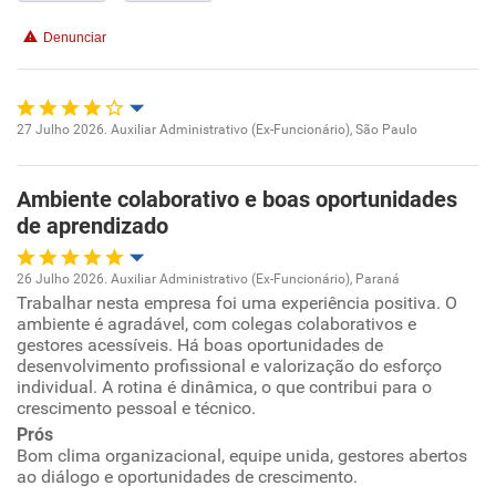
Denunciar
27 Julho 2026. Auxiliar Administrativo (Ex-Funcionário), São Paulo
Oportunidade de promoção
Ambiente colaborativo e boas oportunidades
Ambiente de trabalho
de aprendizado
Conciliação com a vida familiar
26 Julho 2026. Auxiliar Administrativo (Ex-Funcionário), Paraná
Trabalhar nesta empresa foi uma experiência positiva. O
Oportunidade de promoção
Benefícios
ambiente é agradável, com colegas colaborativos e
gestores acessíveis. Há boas oportunidades de
Ambiente de trabalho
desenvolvimento profissional e valorização do esforço
Recomenda esta empresa
individual. A rotina é dinâmica, o que contribui para o
crescimento pessoal e técnico.
Recomenda a diretoria
Conciliação com a vida familiar
Prós
Bom clima organizacional, equipe unida, gestores abertos
Benefícios
ao diálogo e oportunidades de crescimento.