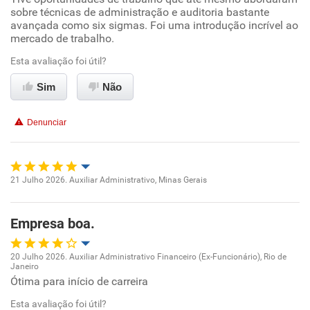
sobre técnicas de administração e auditoria bastante
avançada como six sigmas. Foi uma introdução incrível ao
Ambiente de trabalho
mercado de trabalho.
Esta avaliação foi útil?
Conciliação com a vida familiar
Sim
Não
Benefícios
Denunciar
Recomenda esta empresa
Recomenda a diretoria
21 Julho 2026. Auxiliar Administrativo, Minas Gerais
Oportunidade de promoção
Empresa boa.
Ambiente de trabalho
20 Julho 2026. Auxiliar Administrativo Financeiro (Ex-Funcionário), Rio de
Conciliação com a vida familiar
Janeiro
Oportunidade de promoção
Ótima para início de carreira
Benefícios
Esta avaliação foi útil?
Ambiente de trabalho