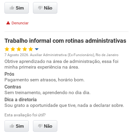
Recomenda esta empresa
Sim
Não
Recomenda a diretoria
Denunciar
Trabalho informal com rotinas administrativas
7 Agosto 2026. Auxiliar Administrativa (Ex-Funcionário), Rio de Janeiro
Obtive aprendizado na área de administração, essa foi
Oportunidade de promoção
minha primeira experiência na área.
Prós
Ambiente de trabalho
Pagamento sem atrasos, horário bom.
Contras
Conciliação com a vida familiar
Sem treinamento, aprendendo no dia dia.
Dica a diretoria
Sou grato a oportunidade que tive, nada a declarar sobre.
Benefícios
Esta avaliação foi útil?
Recomenda esta empresa
Sim
Não
Recomenda a diretoria