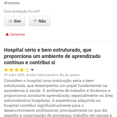
Conciliação com a vida familiar
diversos.
Esta avaliação foi útil?
Benefícios
Sim
Não
Recomenda esta empresa
Denunciar
Recomenda a diretoria
Hospital sério e bem estruturado, que
proporciona um ambiente de aprendizado
contínuo e contribui si
29 Julho 2026. Auxiliar Administrativo, Rio de Janeiro
Considero o hospital uma instituição séria e bem
Oportunidade de promoção
estruturada, que desempenha um papel fundamental na
assistência à saúde. O ambiente de trabalho é dinâmico e
Ambiente de trabalho
proporciona constante aprendizado, especialmente na área
administrativa hospitalar. A experiência adquirida no
hospital contribui significativamente para o
Conciliação com a vida familiar
desenvolvimento profissional, principalmente no que diz
respeito à organização de processos, trabalho em equipe e