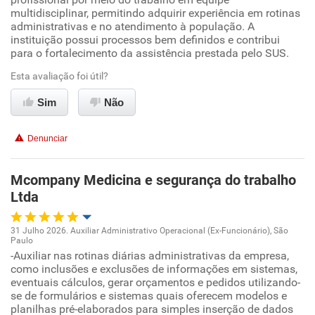
multidisciplinar, permitindo adquirir experiência em rotinas
Não recomenda esta empresa
administrativas e no atendimento à população. A
Conciliação com a vida familiar
instituição possui processos bem definidos e contribui
Não recomenda a diretoria
para o fortalecimento da assistência prestada pelo SUS.
Benefícios
Esta avaliação foi útil?
Sim
Recomenda esta empresa
Não
Recomenda a diretoria
Denunciar
Mcompany Medicina e segurança do trabalho
Ltda
31 Julho 2026. Auxiliar Administrativo Operacional (Ex-Funcionário), São
Paulo
Oportunidade de promoção
-Auxiliar nas rotinas diárias administrativas da empresa,
como inclusões e exclusões de informações em sistemas,
eventuais cálculos, gerar orçamentos e pedidos utilizando-
Ambiente de trabalho
se de formulários e sistemas quais oferecem modelos e
planilhas pré-elaborados para simples inserção de dados