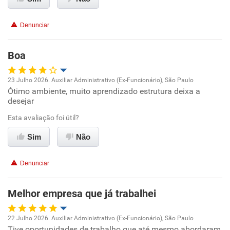
Conciliação com a vida familiar
Denunciar
Benefícios
Boa
Recomenda esta empresa
23 Julho 2026. Auxiliar Administrativo (Ex-Funcionário), São Paulo
Ótimo ambiente, muito aprendizado estrutura deixa a
Oportunidade de promoção
desejar
Ambiente de trabalho
Esta avaliação foi útil?
Sim
Não
Conciliação com a vida familiar
Denunciar
Benefícios
Melhor empresa que já trabalhei
Recomenda esta empresa
Recomenda a diretoria
22 Julho 2026. Auxiliar Administrativo (Ex-Funcionário), São Paulo
Tive oportunidades de trabalho que até mesmo abordaram
Oportunidade de promoção