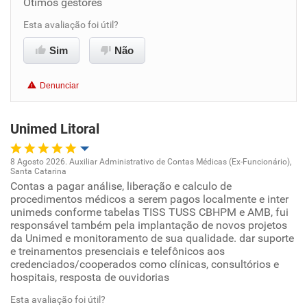
Ótimos gestores
Benefícios
Esta avaliação foi útil?
Sim
Não
Recomenda esta empresa
Recomenda a diretoria
Denunciar
Unimed Litoral
8 Agosto 2026. Auxiliar Administrativo de Contas Médicas (Ex-Funcionário),
Santa Catarina
Oportunidade de promoção
Contas a pagar análise, liberação e calculo de
procedimentos médicos a serem pagos localmente e inter
unimeds conforme tabelas TISS TUSS CBHPM e AMB, fui
Ambiente de trabalho
responsável também pela implantação de novos projetos
da Unimed e monitoramento de sua qualidade. dar suporte
Conciliação com a vida familiar
e treinamentos presenciais e telefônicos aos
credenciados/cooperados como clínicas, consultórios e
hospitais, resposta de ouvidorias
Benefícios
Esta avaliação foi útil?