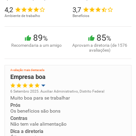
4,2
3,7
Ambiente de trabalho
Benefícios
89
85
%
%
Recomendaria a um amigo
Aprovam a diretoria (de 1576
avaliações)
Avaliação mais destacada
Empresa boa
6 Setembro 2025. Auxiliar Administrativo, Distrito Federal
Muito boa para se trabalhar
Oportunidade de promoção
Prós
Os benefícios são bons
Ambiente de trabalho
Contras
Não tem vale alimentação
Conciliação com a vida familiar
Dica a diretoria