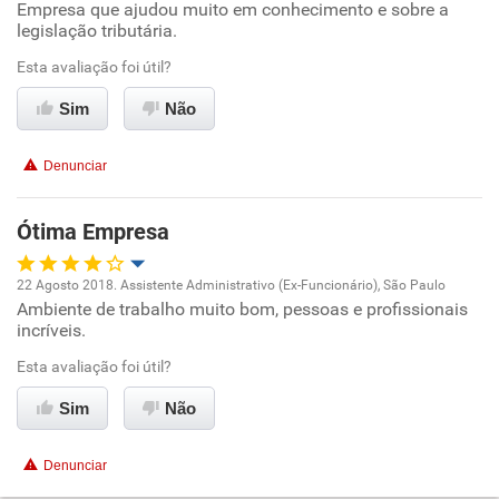
Empresa que ajudou muito em conhecimento e sobre a
Oportunidade de promoção
legislação tributária.
Ambiente de trabalho
Esta avaliação foi útil?
Sim
Não
Conciliação com a vida familiar
Denunciar
Benefícios
Ótima Empresa
Recomenda esta empresa
Recomenda a diretoria
22 Agosto 2018. Assistente Administrativo (Ex-Funcionário), São Paulo
Ambiente de trabalho muito bom, pessoas e profissionais
Oportunidade de promoção
incríveis.
Ambiente de trabalho
Esta avaliação foi útil?
Sim
Não
Conciliação com a vida familiar
Denunciar
Benefícios