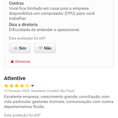
Contras
Benefícios
Você fica limitado em casa pois a empresa
disponibiliza um computador (CPU) para você
trabalhar.
Recomenda esta empresa
Dica a diretoria
Não recomenda a diretoria
Dificuldade de entender o operacional.
Esta avaliação foi útil?
Sim
Não
Denunciar
Attentive
12 Fevereiro 2025. Assistente Contábil, São Paulo
Excelente empresa, crescimento grande, conciliação com
Oportunidade de promoção
vida particular, gestores incríveis, comunicação com outros
departamentos fluída.
Ambiente de trabalho
Esta avaliação foi útil?