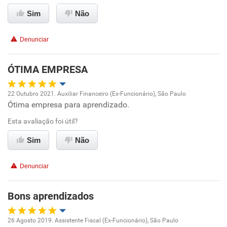
Conciliação com a vida familiar
Sim
Não
Benefícios
Denunciar
Recomenda esta empresa
ÓTIMA EMPRESA
22 Outubro 2021. Auxiliar Financeiro (Ex-Funcionário), São Paulo
Ótima empresa para aprendizado.
Oportunidade de promoção
Esta avaliação foi útil?
Ambiente de trabalho
Sim
Não
Conciliação com a vida familiar
Denunciar
Benefícios
Bons aprendizados
Recomenda esta empresa
26 Agosto 2019. Assistente Fiscal (Ex-Funcionário), São Paulo
Recomenda a diretoria