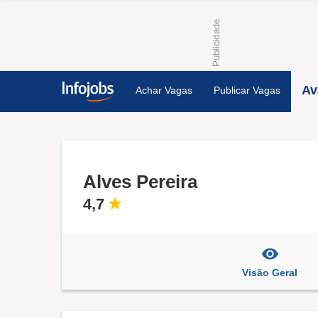
Av
Achar Vagas
Publicar Vagas
Alves Pereira
4,7
Visão Geral