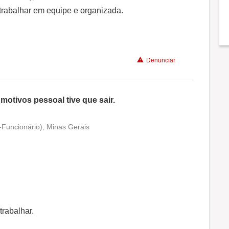
Conciliação com a vida familiar
trabalhar em equipe e organizada.
Benefícios
Denunciar
Recomenda a diretoria
motivos pessoal tive que sair.
-Funcionário), Minas Gerais
Conciliação com a vida familiar
.
Benefícios
Recomenda a diretoria
trabalhar.