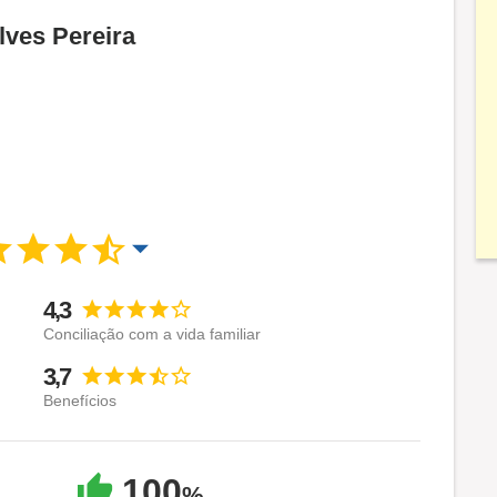
lves Pereira
4,3
Conciliação com a vida familiar
3,7
Benefícios
100
%