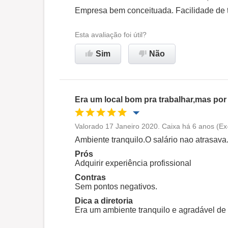
Oportunidade de promoção
Empresa bem conceituada. Facilidade de 
Ambiente de trabalho
Esta avaliação foi útil?
Sim
Não
Recomenda esta empresa
Era um local bom pra trabalhar,mas por 
Valorado 17 Janeiro 2020. Caixa há 6 anos (Ex
Oportunidade de promoção
Ambiente tranquilo.O salário nao atrasava
Prós
Ambiente de trabalho
Adquirir experiência profissional
Contras
Sem pontos negativos.
Recomenda esta empresa
Dica a diretoria
Era um ambiente tranquilo e agradável de 