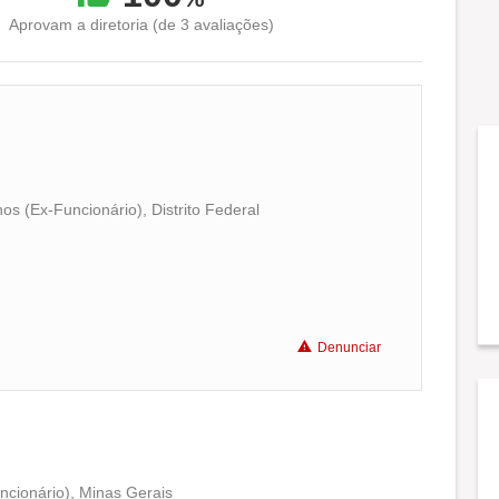
Aprovam a diretoria (de 3 avaliações)
s (Ex-Funcionário), Distrito Federal
Conciliação com a vida familiar
Benefícios
Denunciar
Recomenda a diretoria
ncionário), Minas Gerais