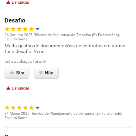
Denunciar
Desafio
26 Outubro 2025. Técnico de Segurança do Trabalho (Ex-Funcionário),
Espírito Santo
Oportunidade de promoção
Muita gestão de documentações de contratos em atraso
foi o desafio. Venci.
Ambiente de trabalho
Esta avaliação foi útil?
Conciliação com a vida familiar
Sim
Não
Benefícios
Denunciar
Recomenda esta empresa
31 Março 2025. Técnico de Planejamento de Demanda (Ex-Funcionário),
Espírito Santo
Oportunidade de promoção
Ambiente de trabalho