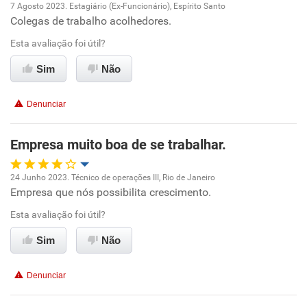
7 Agosto 2023. Estagiário (Ex-Funcionário), Espírito Santo
Recomenda a diretoria
Colegas de trabalho acolhedores.
Oportunidade de promoção
Esta avaliação foi útil?
Ambiente de trabalho
Sim
Não
Conciliação com a vida familiar
Denunciar
Benefícios
Empresa muito boa de se trabalhar.
Recomenda esta empresa
24 Junho 2023. Técnico de operações III, Rio de Janeiro
Recomenda a diretoria
Empresa que nós possibilita crescimento.
Oportunidade de promoção
Esta avaliação foi útil?
Ambiente de trabalho
Sim
Não
Conciliação com a vida familiar
Denunciar
Benefícios