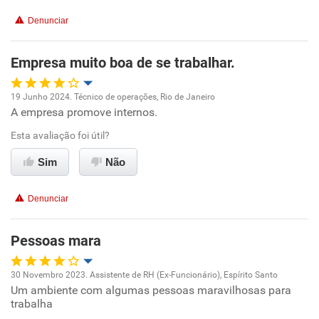
Denunciar
Benefícios
Empresa muito boa de se trabalhar.
Recomenda esta empresa
Recomenda a diretoria
19 Junho 2024. Técnico de operações, Rio de Janeiro
A empresa promove internos.
Oportunidade de promoção
Esta avaliação foi útil?
Ambiente de trabalho
Sim
Não
Conciliação com a vida familiar
Denunciar
Benefícios
Pessoas mara
Recomenda esta empresa
30 Novembro 2023. Assistente de RH (Ex-Funcionário), Espírito Santo
Recomenda a diretoria
Um ambiente com algumas pessoas maravilhosas para
Oportunidade de promoção
trabalha