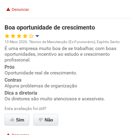
Denunciar
Boa oportunidade de crescimento
10 Maio 2026. Técnico de Manutenção (Ex-Funcionário), Espírito Santo
É uma empresa muito boa de se trabalhar, com boas
Oportunidade de promoção
oportunidades, incentivo ao estudo e crescimento
profissional.
Ambiente de trabalho
Prós
Oportunidade real de crescimento.
Conciliação com a vida familiar
Contras
Alguns problemas de organização
Dica a diretoria
Benefícios
Os diretores são muito atenciosos e acessíveis.
Esta avaliação foi útil?
Recomenda esta empresa
Recomenda a diretoria
Sim
Não