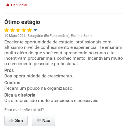
Denunciar
Ótimo estágio
10 Maio 2026. Estagiário (Ex-Funcionário), Espírito Santo
Excelente oportunidade de estágio, profissionais com
Oportunidade de promoção
altíssimo nível de conhecimento e experiência. Te ensinam
muito além do que você está aprendendo no curso e te
Ambiente de trabalho
incentivam procurar mais conhecimento. Incentivam muito
o crescimento pessoal e profissional.
Prós
Conciliação com a vida familiar
Boa oportunidade de crescimento.
Contras
Benefícios
Pecam um pouco na organização.
Dica a diretoria
Recomenda esta empresa
Os diretores são muito atenciosos e acessíveis.
Recomenda a diretoria
Esta avaliação foi útil?
Sim
Não