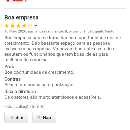
Denunciar
Boa empresa
10 Maio 2026. auxliar de manutenção (Ex-Funcionário), Espírito Santo
Boa empresa para se trabalhar com oportunidade real de
Oportunidade de promoção
crescimento. Dão bastante espaço para as pessoas
crescerem na empresa. Valorizam bastante o estudo e
Ambiente de trabalho
escutam os funcionários que tem boas ideias para
melhoria da empresa
Prós
Conciliação com a vida familiar
Boa oportunidade de crescimento.
Contras
Benefícios
Pecam um pouco na organização.
Dica a diretoria
Recomenda esta empresa
Os diretores são muito atenciosos e acessíveis.
Recomenda a diretoria
Esta avaliação foi útil?
Sim
Não