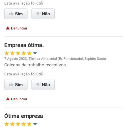
Ambiente de trabalho
Esta avaliação foi útil?
Sim
Não
Conciliação com a vida familiar
Denunciar
Benefícios
Empresa ótima.
Recomenda esta empresa
Não recomenda a diretoria
7 Agosto 2023. Técnica Ambiental (Ex-Funcionário), Espírito Santo
Colegas de trabalho receptivos.
Oportunidade de promoção
Esta avaliação foi útil?
Ambiente de trabalho
Sim
Não
Conciliação com a vida familiar
Denunciar
Benefícios
Ótima empresa
Recomenda esta empresa