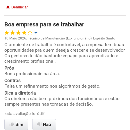
Denunciar
Boa empresa para se trabalhar
10 Maio 2026. Técnico de Manutenção (Ex-Funcionário), Espírito Santo
O ambiente de trabalho é confortável, a empresa tem boas
Oportunidade de promoção
oportunidades pra quem deseja crescer e se desenvolvedor.
Os gestores te dão bastante espaço para aprendizado e
Ambiente de trabalho
crescimento profissional.
Prós
Bons profissionais na área.
Conciliação com a vida familiar
Contras
Falta um refinamento nos algoritmos de getão.
Benefícios
Dica a diretoria
Os diretores são bem próximos dos funcionários e estão
Recomenda esta empresa
sempre presentes nas tomadas de decisão.
Recomenda a diretoria
Esta avaliação foi útil?
Sim
Não