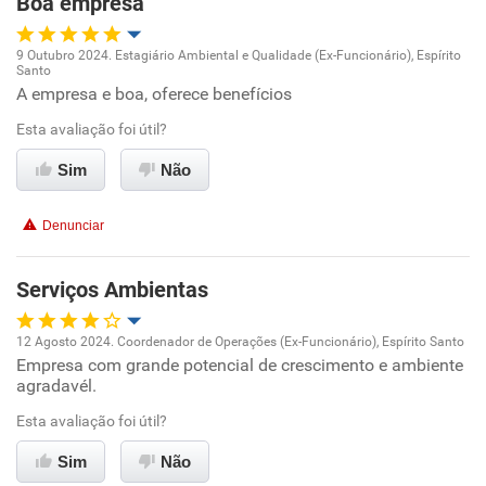
Boa empresa
Conciliação com a vida familiar
9 Outubro 2024. Estagiário Ambiental e Qualidade (Ex-Funcionário), Espírito
Santo
Oportunidade de promoção
A empresa e boa, oferece benefícios
Benefícios
Esta avaliação foi útil?
Ambiente de trabalho
Recomenda esta empresa
Sim
Não
Conciliação com a vida familiar
Recomenda a diretoria
Denunciar
Benefícios
Serviços Ambientas
Recomenda esta empresa
Recomenda a diretoria
12 Agosto 2024. Coordenador de Operações (Ex-Funcionário), Espírito Santo
Empresa com grande potencial de crescimento e ambiente
Oportunidade de promoção
agradavél.
Ambiente de trabalho
Esta avaliação foi útil?
Sim
Não
Conciliação com a vida familiar