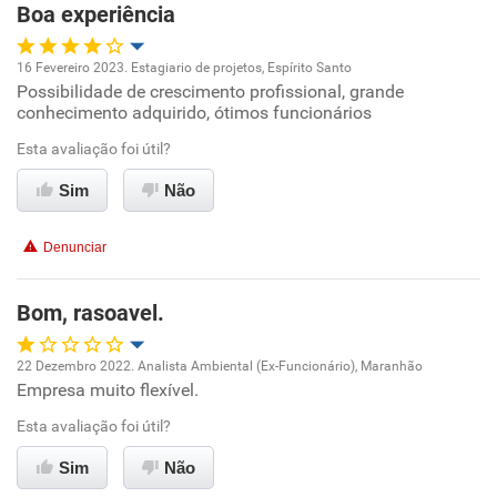
Boa experiência
Recomenda esta empresa
16 Fevereiro 2023. Estagiario de projetos, Espírito Santo
Recomenda a diretoria
Possibilidade de crescimento profissional, grande
Oportunidade de promoção
conhecimento adquirido, ótimos funcionários
Ambiente de trabalho
Esta avaliação foi útil?
Sim
Não
Conciliação com a vida familiar
Denunciar
Benefícios
Bom, rasoavel.
Recomenda esta empresa
22 Dezembro 2022. Analista Ambiental (Ex-Funcionário), Maranhão
Empresa muito flexível.
Oportunidade de promoção
Esta avaliação foi útil?
Ambiente de trabalho
Sim
Não