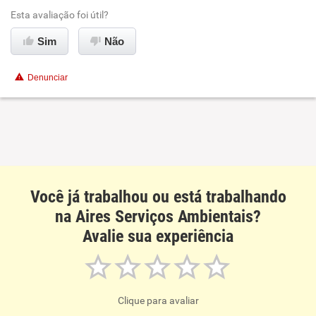
Ambiente de trabalho
Esta avaliação foi útil?
Conciliação com a vida familiar
Sim
Não
Benefícios
Denunciar
Recomenda esta empresa
Recomenda a diretoria
Você já trabalhou ou está trabalhando
na Aires Serviços Ambientais?
Avalie sua experiência
Clique para avaliar