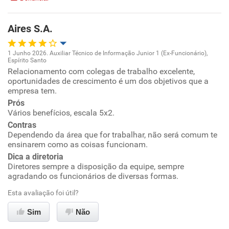
Não recomenda esta empresa
Aires S.A.
Não recomenda a diretoria
1 Junho 2026. Auxiliar Técnico de Informação Junior 1 (Ex-Funcionário),
Espírito Santo
Oportunidade de promoção
Relacionamento com colegas de trabalho excelente,
oportunidades de crescimento é um dos objetivos que a
empresa tem.
Ambiente de trabalho
Prós
Vários benefícios, escala 5x2.
Conciliação com a vida familiar
Contras
Dependendo da área que for trabalhar, não será comum te
Benefícios
ensinarem como as coisas funcionam.
Dica a diretoria
Diretores sempre a disposição da equipe, sempre
Recomenda esta empresa
agradando os funcionários de diversas formas.
Recomenda a diretoria
Esta avaliação foi útil?
Sim
Não