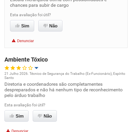
chances para subir de cargo
Benefícios
Esta avaliação foi útil?
Recomenda esta empresa
Sim
Não
Recomenda a diretoria
Denunciar
Ambiente Tóxico
21 Julho 2026. Técnico de Segurança do Trabalho (Ex-Funcionário), Espírito
Santo
Oportunidade de promoção
Diretoria e coordenadores são completamentes
despreparados e não há nenhum tipo de reconhecimento
pelo árduo trabalho
Ambiente de trabalho
Esta avaliação foi útil?
Conciliação com a vida familiar
Sim
Não
Benefícios
Denunciar