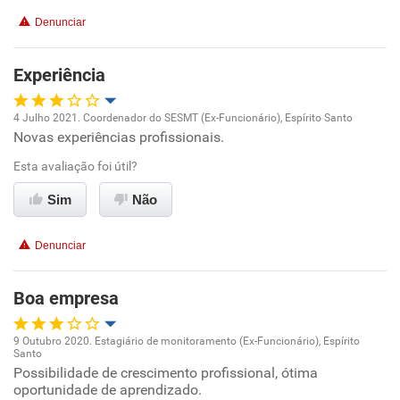
Conciliação com a vida familiar
Denunciar
Benefícios
Experiência
Recomenda esta empresa
4 Julho 2021. Coordenador do SESMT (Ex-Funcionário), Espírito Santo
Recomenda a diretoria
Novas experiências profissionais.
Oportunidade de promoção
Esta avaliação foi útil?
Ambiente de trabalho
Sim
Não
Conciliação com a vida familiar
Denunciar
Benefícios
Boa empresa
Recomenda esta empresa
9 Outubro 2020. Estagiário de monitoramento (Ex-Funcionário), Espírito
Santo
Oportunidade de promoção
Possibilidade de crescimento profissional, ótima
oportunidade de aprendizado.