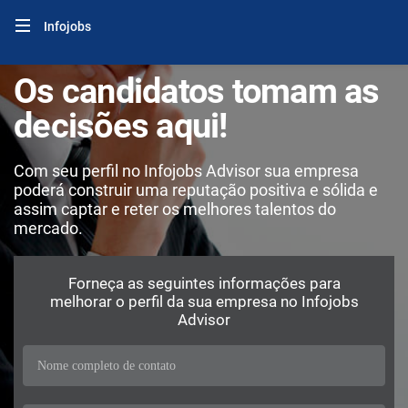
Infojobs
Os candidatos tomam as
decisões aqui!
Com seu perfil no Infojobs Advisor sua empresa
poderá construir uma reputação positiva e sólida e
assim captar e reter os melhores talentos do
mercado.
Forneça as seguintes informações para
melhorar o perfil da sua empresa no Infojobs
Advisor