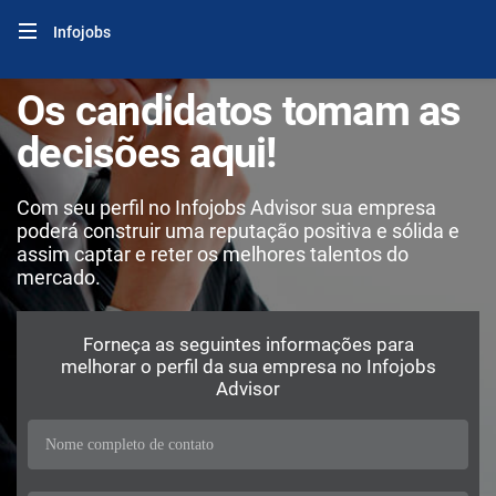
Infojobs
Os candidatos tomam as
decisões aqui!
Com seu perfil no Infojobs Advisor sua empresa
poderá construir uma reputação positiva e sólida e
assim captar e reter os melhores talentos do
mercado.
Forneça as seguintes informações para
melhorar o perfil da sua empresa no Infojobs
Advisor