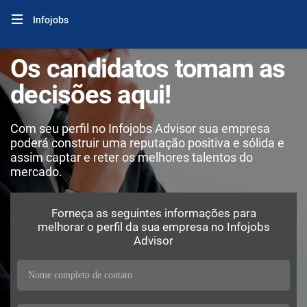
Infojobs
Os candidatos tomam as
decisões aqui!
Com seu perfil no Infojobs Advisor sua empresa
poderá construir uma reputação positiva e sólida e
assim captar e reter os melhores talentos do
mercado.
Forneça as seguintes informações para
melhorar o perfil da sua empresa no Infojobs
Advisor