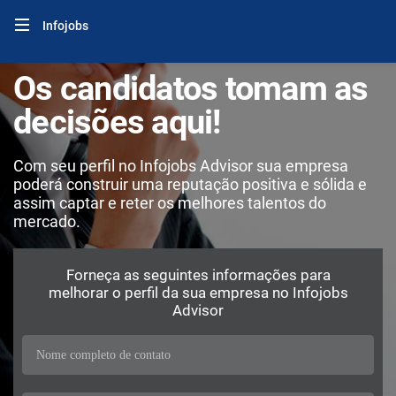
Infojobs
Os candidatos tomam as
decisões aqui!
Com seu perfil no Infojobs Advisor sua empresa
poderá construir uma reputação positiva e sólida e
assim captar e reter os melhores talentos do
mercado.
Forneça as seguintes informações para
melhorar o perfil da sua empresa no Infojobs
Advisor