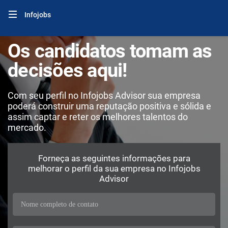
Infojobs
Os candidatos tomam as
decisões aqui!
Com seu perfil no Infojobs Advisor sua empresa
poderá construir uma reputação positiva e sólida e
assim captar e reter os melhores talentos do
mercado.
Forneça as seguintes informações para
melhorar o perfil da sua empresa no Infojobs
Advisor