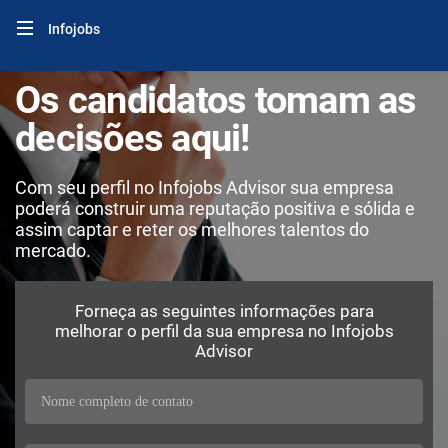
Infojobs
Os candidatos tomam as
decisões aqui!
Com seu perfil no Infojobs Advisor sua empresa
poderá construir uma reputação positiva e sólida e
assim captar e reter os melhores talentos do
mercado.
Forneça as seguintes informações para
melhorar o perfil da sua empresa no Infojobs
Advisor