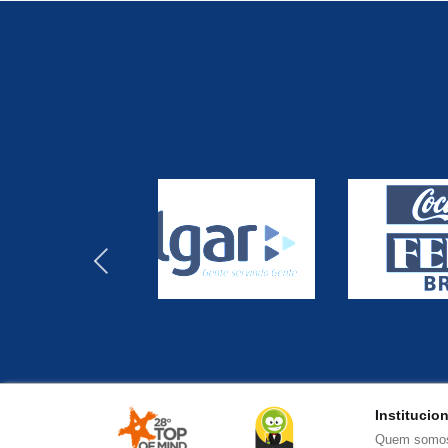
‹
Institucio
Quem somo