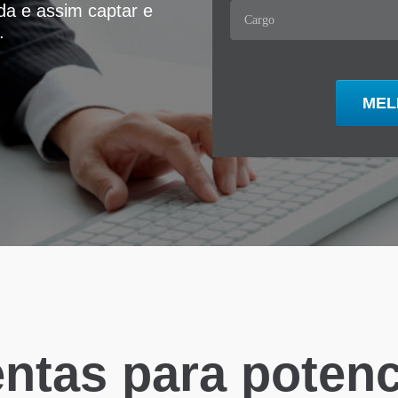
ida e assim captar e
.
ntas para potenci