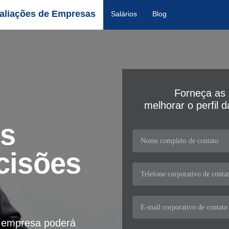
aliações de Empresas
Salários
Blog
Forneça as 
melhorar o perfil 
os
cisões
a empresa poderá