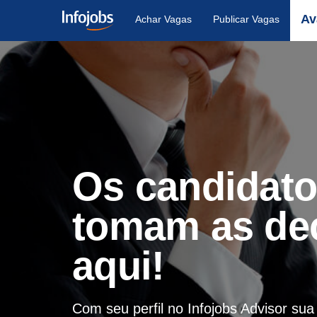
Av
Achar Vagas
Publicar Vagas
Os candidat
tomam as de
aqui!
Com seu perfil no Infojobs Advisor su