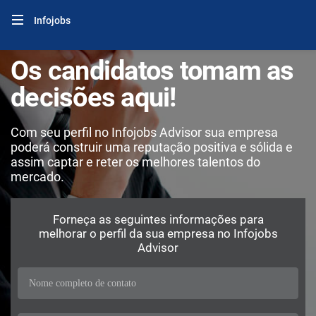
Infojobs
Os candidatos tomam as
decisões aqui!
Com seu perfil no Infojobs Advisor sua empresa
poderá construir uma reputação positiva e sólida e
assim captar e reter os melhores talentos do
mercado.
Forneça as seguintes informações para
melhorar o perfil da sua empresa no Infojobs
Advisor