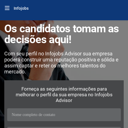
Infojobs
Os candidatos tomam as
decisões aqui!
Com seu perfil no Infojobs Advisor sua empresa
poderá construir uma reputação positiva e sólida e
assim captar e reter os melhores talentos do
mercado.
Forneça as seguintes informações para
melhorar o perfil da sua empresa no Infojobs
Advisor