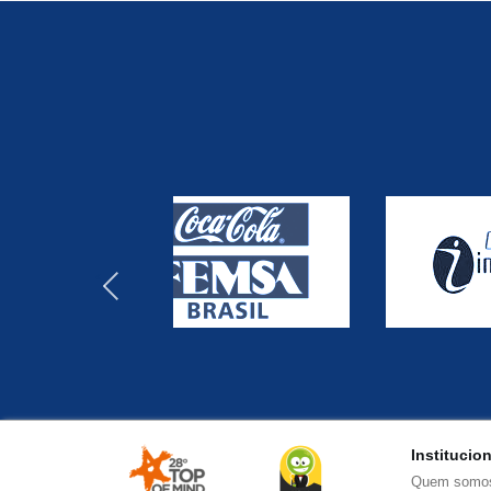
‹
Institucio
Quem somo