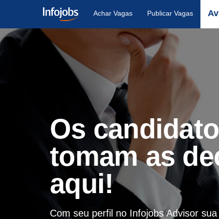
Av
Achar Vagas
Publicar Vagas
Os candidat
tomam as de
aqui!
Com seu perfil no Infojobs Advisor su