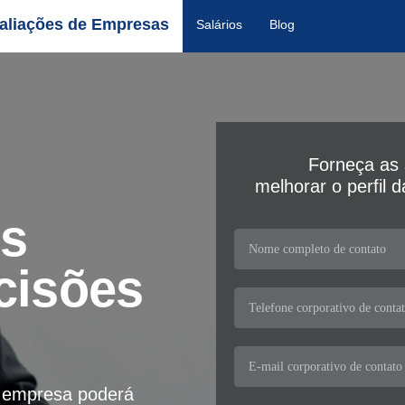
aliações de Empresas
Salários
Blog
Forneça as 
melhorar o perfil 
os
cisões
a empresa poderá