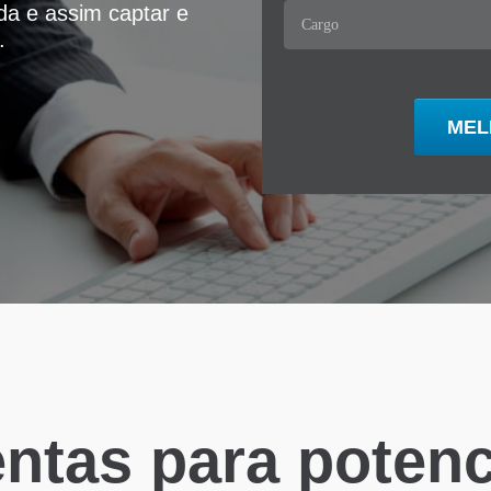
ida e assim captar e
.
ntas para potenci