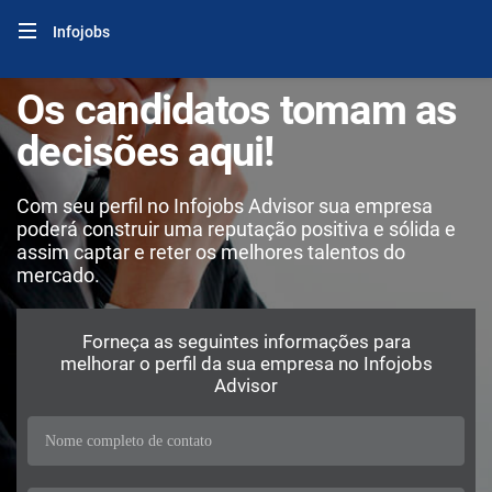
Infojobs
Os candidatos tomam as
decisões aqui!
Com seu perfil no Infojobs Advisor sua empresa
poderá construir uma reputação positiva e sólida e
assim captar e reter os melhores talentos do
mercado.
Forneça as seguintes informações para
melhorar o perfil da sua empresa no Infojobs
Advisor