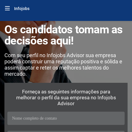
Infojobs
Os candidatos tomam as
decisões aqui!
Com seu perfil no Infojobs Advisor sua empresa
poderá construir uma reputação positiva e sólida e
assim captar e reter os melhores talentos do
mercado.
Forneça as seguintes informações para
melhorar o perfil da sua empresa no Infojobs
Advisor