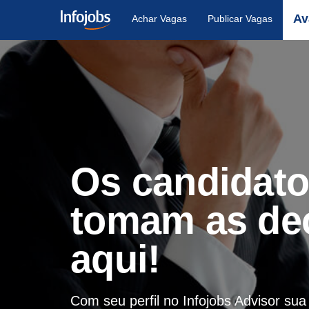
Av
Achar Vagas
Publicar Vagas
Os candidat
tomam as de
aqui!
Com seu perfil no Infojobs Advisor su