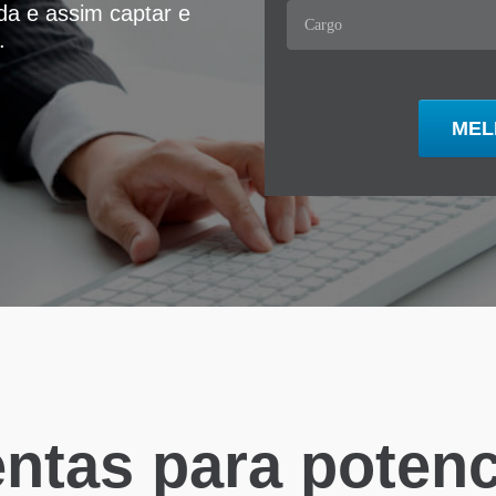
ida e assim captar e
.
ntas para potenci