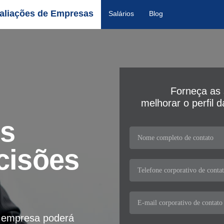
aliações de Empresas
Salários
Blog
Forneça as 
melhorar o perfil 
os
cisões
a empresa poderá