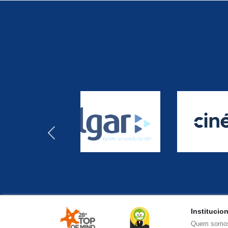
‹
Institucio
Quem somo