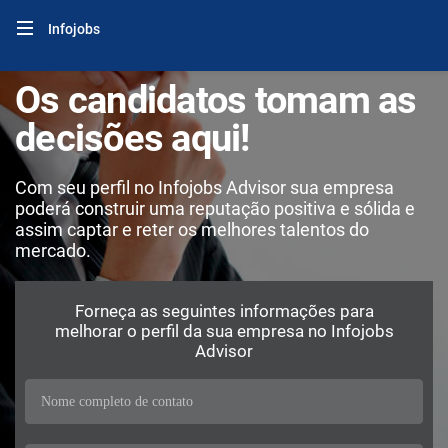
Infojobs
Os candidatos tomam as
decisões aqui!
Com seu perfil no Infojobs Advisor sua empresa
poderá construir uma reputação positiva e sólida e
assim captar e reter os melhores talentos do
mercado.
Forneça as seguintes informações para
melhorar o perfil da sua empresa no Infojobs
Advisor