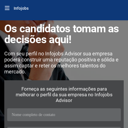
Infojobs
Os candidatos tomam as
decisões aqui!
Com seu perfil no Infojobs Advisor sua empresa
poderá construir uma reputação positiva e sólida e
assim captar e reter os melhores talentos do
mercado.
Forneça as seguintes informações para
melhorar o perfil da sua empresa no Infojobs
Advisor