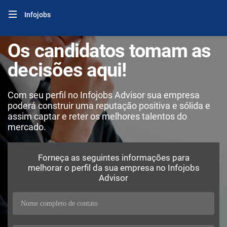
Infojobs
Os candidatos tomam as
decisões aqui!
Com seu perfil no Infojobs Advisor sua empresa
poderá construir uma reputação positiva e sólida e
assim captar e reter os melhores talentos do
mercado.
Forneça as seguintes informações para
melhorar o perfil da sua empresa no Infojobs
Advisor