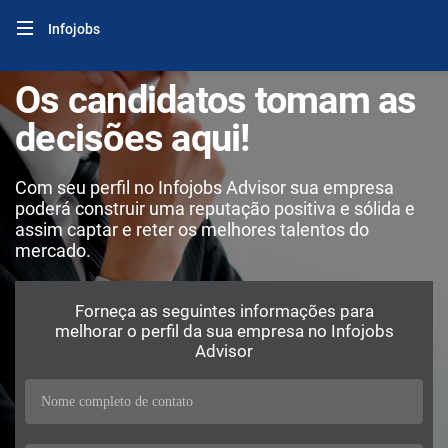
Infojobs
Os candidatos tomam as
decisões aqui!
Com seu perfil no Infojobs Advisor sua empresa
poderá construir uma reputação positiva e sólida e
assim captar e reter os melhores talentos do
mercado.
Forneça as seguintes informações para
melhorar o perfil da sua empresa no Infojobs
Advisor