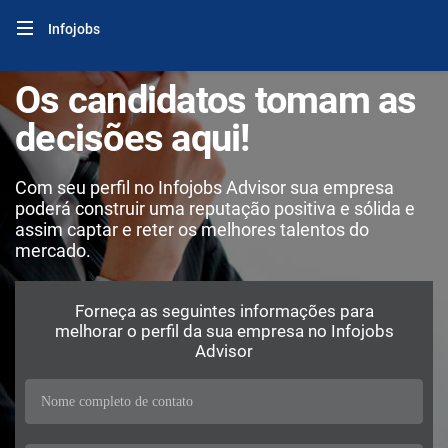
Infojobs
Os candidatos tomam as
decisões aqui!
Com seu perfil no Infojobs Advisor sua empresa
poderá construir uma reputação positiva e sólida e
assim captar e reter os melhores talentos do
mercado.
Forneça as seguintes informações para
melhorar o perfil da sua empresa no Infojobs
Advisor