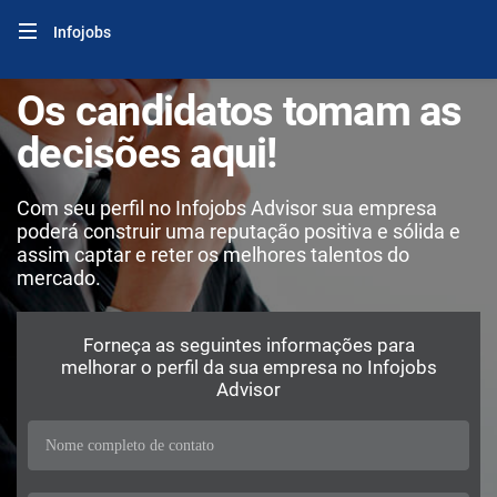
Infojobs
Os candidatos tomam as
decisões aqui!
Com seu perfil no Infojobs Advisor sua empresa
poderá construir uma reputação positiva e sólida e
assim captar e reter os melhores talentos do
mercado.
Forneça as seguintes informações para
melhorar o perfil da sua empresa no Infojobs
Advisor